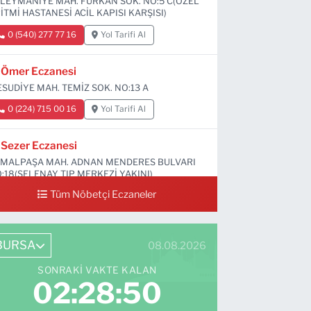
LEYMANİYE MAH. FURKAN SOK. NO:5 C(ÖZEL
İTMİ HASTANESİ ACİL KAPISI KARŞISI)
0 (540) 277 77 16
Yol Tarifi Al
Ömer Eczanesi
SUDİYE MAH. TEMİZ SOK. NO:13 A
0 (224) 715 00 16
Yol Tarifi Al
Sezer Eczanesi
MALPAŞA MAH. ADNAN MENDERES BULVARI
:18(SELENAY TIP MERKEZİ YAKINI)
Tüm Nöbetçi Eczaneler
0 (224) 711 64 49
Yol Tarifi Al
BURSA
08.08.2026
SONRAKI VAKTE KALAN
02:28:49