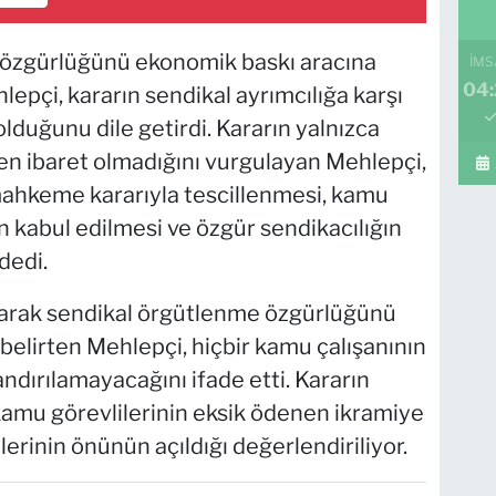
özgürlüğünü ekonomik baskı aracına
İMS
04
pçi, kararın sendikal ayrımcılığa karşı
olduğunu dile getirdi. Kararın yalnızca
den ibaret olmadığını vurgulayan Mehlepçi,
 mahkeme kararıyla tescillenmesi, kamu
n kabul edilmesi ve özgür sendikacılığın
dedi.
larak sendikal örgütlenme özgürlüğünü
lirten Mehlepçi, hiçbir kamu çalışanının
ndırılamayacağını ifade etti. Kararın
amu görevlilerinin eksik ödenen ikramiye
elerinin önünün açıldığı değerlendiriliyor.