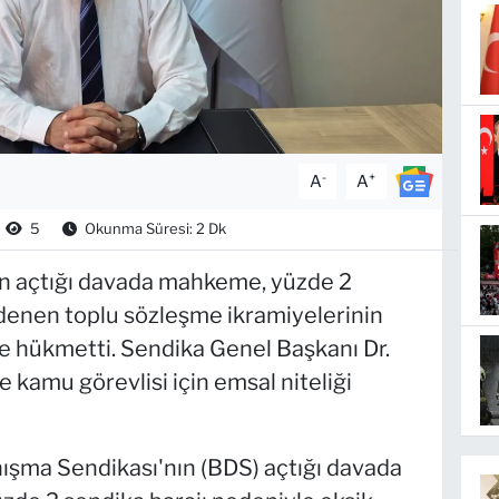
-
+
A
A
5
Okunma Süresi: 2 Dk
ın açtığı davada mahkeme, yüzde 2
ödenen toplu sözleşme ikramiyelerinin
ne hükmetti. Sendika Genel Başkanı Dr.
 kamu görevlisi için emsal niteliği
nışma Sendikası'nın (BDS) açtığı davada