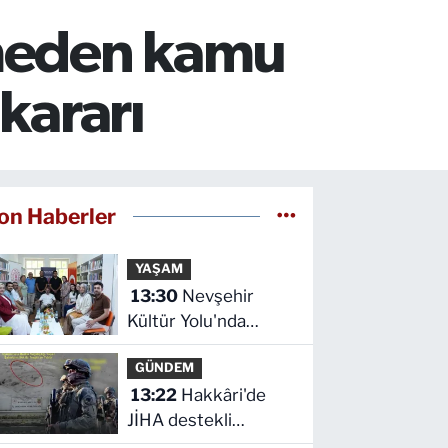
emeden kamu
kararı
on Haberler
YAŞAM
13:30
Nevşehir
Kültür Yolu'nda
etkinlikler peşpeşe
GÜNDEM
yapıldı
13:22
Hakkâri'de
JİHA destekli
operasyon