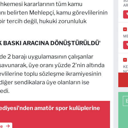
SÜ
kemesi kararlarının tüm kamu
AR
ğını belirten Mehlepçi, kamu görevlilerinin
ir tercih değil, hukuki zorunluluk
ME
K BASKI ARACINA DÖNÜŞTÜRÜLDÜ'
e 2 barajı uygulamasının çalışanlar
 savunarak, üye oranı yüzde 2'nin altında
KE
NO
vlilerine toplu sözleşme ikramiyesinin
 diğer sendikalara üye olanların ise
edi.
ediyesi'nden amatör spor kulüplerine
le