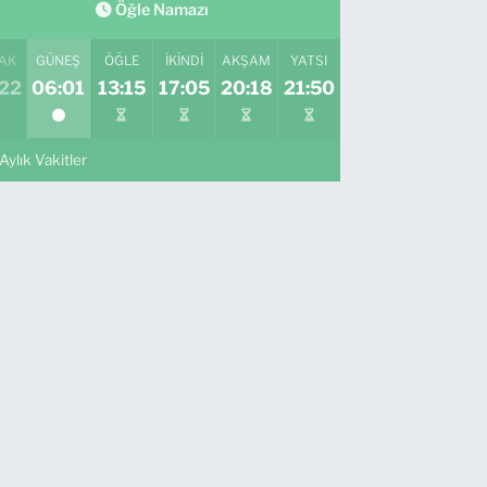
Öğle Namazı
AK
GÜNEŞ
ÖĞLE
İKINDI
AKŞAM
YATSI
:22
06:01
13:15
17:05
20:18
21:50
Aylık Vakitler