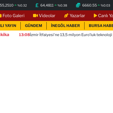
55,2510
64,4811
6660.55
%
0.32
%
0.38
%
0.03
Foto Galeri
Videolar
Yazarlar
Canlı Y
LI YAYIN
GÜNDEM
İNEGÖL HABER
BURSA HAB
kika
13:08
İzmir İtfaiyesi'ne 13,5 milyon Euro'luk teknoloji yatırımı