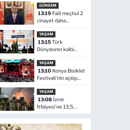
GÜNDEM
13:19
Faili meçhul 2
cinayet daha
aydınlatıldı
YAŞAM
13:15
Türk
Dünyasının kalbi
Keçiören'de attı
YAŞAM
13:10
Konya Bisiklet
Festivali'nin açılışı
coşkuyla gerçekleşti
YAŞAM
13:08
İzmir
İtfaiyesi'ne 13,5
milyon Euro'luk
teknoloji yatırımı