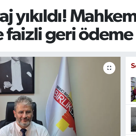
raj yıkıldı! Mahk
 faizli geri ödeme 
S