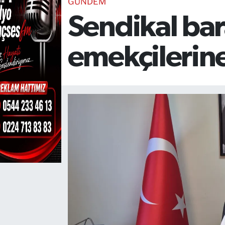
GÜNDEM
Sendikal ba
TEKNOLOJİ
CANLI DİNLE
emekçilerine
RESMİ İLANLAR
Gencsesfm Canlı Dinle