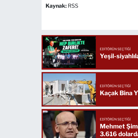
Kaynak:
RSS
EDITÖRÜN SEÇTIĞI
Yeşil-siyahlı
EDITÖRÜN SEÇTIĞI
Kaçak Bina 
EDITÖRÜN SEÇTIĞI
Mehmet Şimşek
3.616 dolard