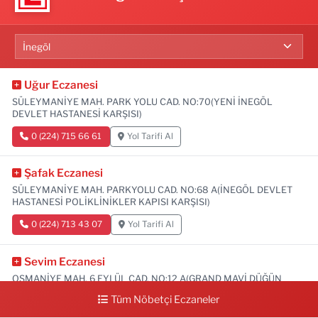
Uğur Eczanesi
SÜLEYMANİYE MAH. PARK YOLU CAD. NO:70(YENİ İNEGÖL
DEVLET HASTANESİ KARŞISI)
0 (224) 715 66 61
Yol Tarifi Al
Şafak Eczanesi
SÜLEYMANİYE MAH. PARKYOLU CAD. NO:68 A(İNEGÖL DEVLET
HASTANESİ POLİKLİNİKLER KAPISI KARŞISI)
0 (224) 713 43 07
Yol Tarifi Al
Sevim Eczanesi
OSMANİYE MAH. 6 EYLÜL CAD. NO:12 A(GRAND MAVİ DÜĞÜN
SALONU ALTI)
Tüm Nöbetçi Eczaneler
0 (552) 829 22 16
Yol Tarifi Al