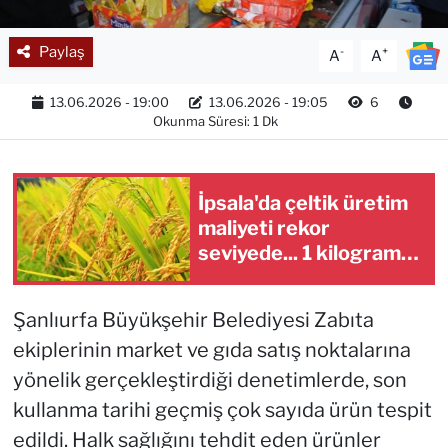
Paylaş
-
+
A
A
13.06.2026 - 19:00
13.06.2026 - 19:05
6
Okunma Süresi: 1 Dk
İpsala'da çeltik üretim
maliyeti rekor
seviyede... 1 kilogram
maliyeti 47,26 TL oldu
Şanlıurfa Büyükşehir Belediyesi Zabıta
ekiplerinin market ve gıda satış noktalarına
yönelik gerçekleştirdiği denetimlerde, son
kullanma tarihi geçmiş çok sayıda ürün tespit
edildi. Halk sağlığını tehdit eden ürünler