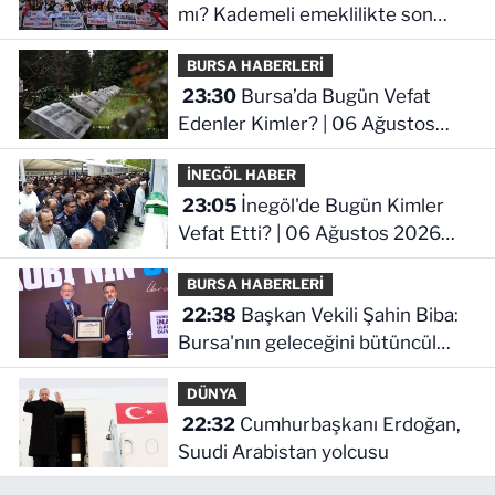
mı? Kademeli emeklilikte son
durum ne!
BURSA HABERLERİ
23:30
Bursa’da Bugün Vefat
Edenler Kimler? | 06 Ağustos
2026 Perşembe
İNEGÖL HABER
23:05
İnegöl'de Bugün Kimler
Vefat Etti? | 06 Ağustos 2026
Perşembe
BURSA HABERLERİ
22:38
Başkan Vekili Şahin Biba:
Bursa'nın geleceğini bütüncül
anlayışla planlıyoruz
DÜNYA
22:32
Cumhurbaşkanı Erdoğan,
Suudi Arabistan yolcusu