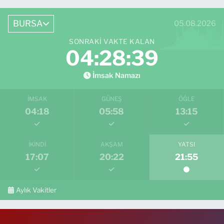
BURSA
05.08.2026
SONRAKI VAKTE KALAN
04:28:38
İmsak Namazı
İMSAK
GÜNEŞ
ÖĞLE
04:18
05:58
13:15
İKINDI
AKŞAM
YATSI
17:07
20:22
21:55
Aylık Vakitler