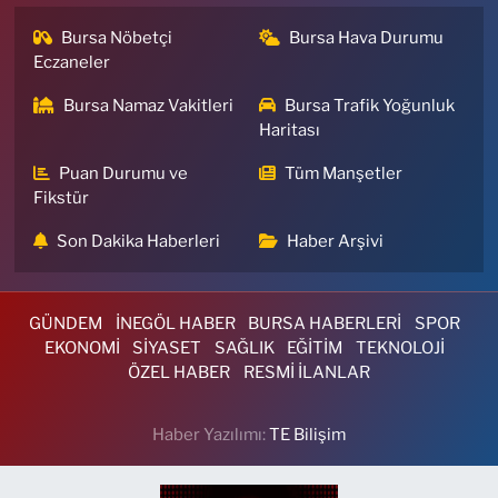
Bursa Nöbetçi
Bursa Hava Durumu
Eczaneler
Bursa Namaz Vakitleri
Bursa Trafik Yoğunluk
Haritası
Puan Durumu ve
Tüm Manşetler
Fikstür
Son Dakika Haberleri
Haber Arşivi
GÜNDEM
İNEGÖL HABER
BURSA HABERLERİ
SPOR
EKONOMİ
SİYASET
SAĞLIK
EĞİTİM
TEKNOLOJİ
ÖZEL HABER
RESMİ İLANLAR
Haber Yazılımı:
TE Bilişim