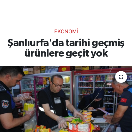
TEKNOLOJİ
CANLI DİNLE
EKONOMİ
RESMİ İLANLAR
Şanlıurfa'da tarihi geçmiş
ürünlere geçit yok
Gencsesfm Canlı Dinle