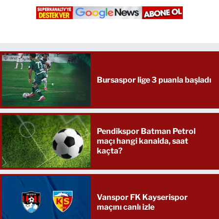
Bursaspor lige 3 puanla başladı
Pendikspor Batman Petrol
maçı hangi kanalda, saat
kaçta?
Vanspor FK Kayserispor
maçını canlı izle