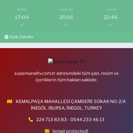
İKINDI
AKŞAM
YATSI
17:04
20:16
21:46
Aylık Vakitler
superkanaltv.com.tr adresindeki tüm yazı, resim ve
içeriklerin tüm hakları saklıdır.
KEMALPAŞA MAHALLESİ ÇAMDERE SOKAK NO: 2/A
İNEGÖL /BURSA, İNEGOL, TURKEY
224 713 83 83 - 0544 233 46 13
[email protected]