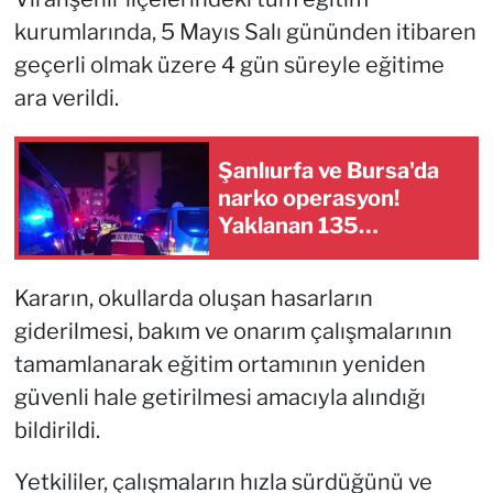
kurumlarında, 5 Mayıs Salı gününden itibaren
geçerli olmak üzere 4 gün süreyle eğitime
ara verildi.
Şanlıurfa ve Bursa'da
narko operasyon!
Yaklanan 135
şüpheliden 129'u
tutuklandı
Kararın, okullarda oluşan hasarların
giderilmesi, bakım ve onarım çalışmalarının
tamamlanarak eğitim ortamının yeniden
güvenli hale getirilmesi amacıyla alındığı
bildirildi.
Yetkililer, çalışmaların hızla sürdüğünü ve