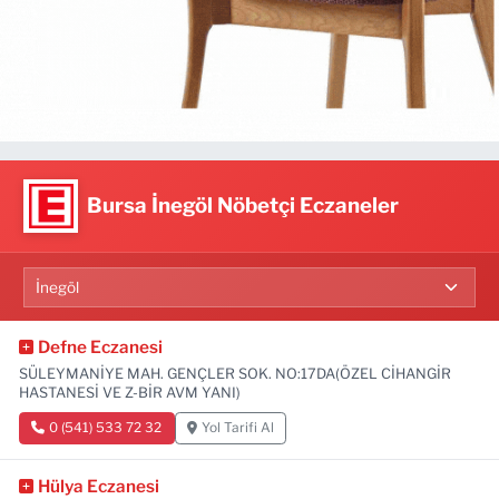
Bursa İnegöl Nöbetçi Eczaneler
Defne Eczanesi
SÜLEYMANİYE MAH. GENÇLER SOK. NO:17DA(ÖZEL CİHANGİR
HASTANESİ VE Z-BİR AVM YANI)
0 (541) 533 72 32
Yol Tarifi Al
Hülya Eczanesi