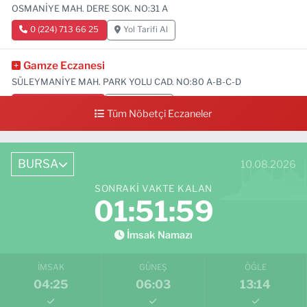
OSMANİYE MAH. DERE SOK. NO:31 A
0 (224) 713 66 25
Yol Tarifi Al
Gamze Eczanesi
SÜLEYMANİYE MAH. PARK YOLU CAD. NO:80 A-B-C-D
0 (224) 713 01 91
Yol Tarifi Al
Tüm Nöbetçi Eczaneler
BURSA
10.08.2026
SONRAKI VAKTE KALAN
01:51:57
İmsak Namazı
İMSAK
GÜNEŞ
ÖĞLE
04:25
06:03
13:14