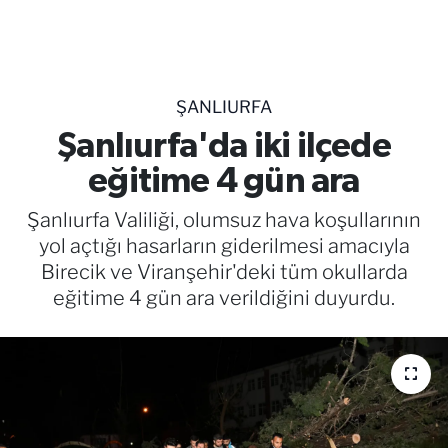
TEKNOLOJİ
CANLI DİNLE
ŞANLIURFA
RESMİ İLANLAR
Şanlıurfa'da iki ilçede
eğitime 4 gün ara
Gencsesfm Canlı Dinle
Şanlıurfa Valiliği, olumsuz hava koşullarının
yol açtığı hasarların giderilmesi amacıyla
Birecik ve Viranşehir'deki tüm okullarda
eğitime 4 gün ara verildiğini duyurdu.