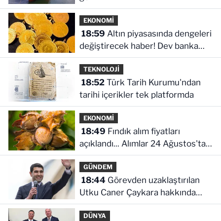
EKONOMİ
18:59
Altın piyasasında dengeleri
değiştirecek haber! Dev banka
dikkat çeken senaryoyu paylaştı
TEKNOLOJİ
18:52
Türk Tarih Kurumu'ndan
tarihi içerikler tek platformda
EKONOMİ
18:49
Fındık alım fiyatları
açıklandı... Alımlar 24 Ağustos'ta
başlıyor
GÜNDEM
18:44
Görevden uzaklaştırılan
Utku Caner Çaykara hakkında
tahliye kararı
DÜNYA