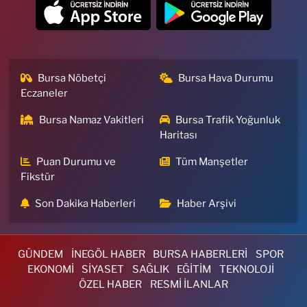
Bursa Nöbetçi
Bursa Hava Durumu
Eczaneler
Bursa Namaz Vakitleri
Bursa Trafik Yoğunluk
Haritası
Puan Durumu ve
Tüm Manşetler
Fikstür
Son Dakika Haberleri
Haber Arşivi
GÜNDEM
İNEGÖL HABER
BURSA HABERLERİ
SPOR
EKONOMİ
SİYASET
SAĞLIK
EĞİTİM
TEKNOLOJİ
ÖZEL HABER
RESMİ İLANLAR