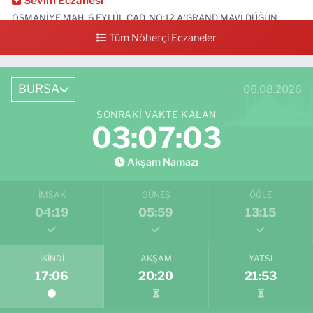
Sevim Eczanesi
OSMANİYE MAH. 6 EYLÜL CAD. NO:12 A(GRAND MAVİ DÜĞÜN
SALONU ALTI)
Tüm Nöbetçi Eczaneler
0 (552) 829 22 16
Yol Tarifi Al
BURSA
06.08.2026
SONRAKI VAKTE KALAN
03:07:02
Akşam Namazı
İMSAK
GÜNEŞ
ÖĞLE
04:19
05:59
13:15
İKINDI
AKŞAM
YATSI
17:06
20:20
21:53