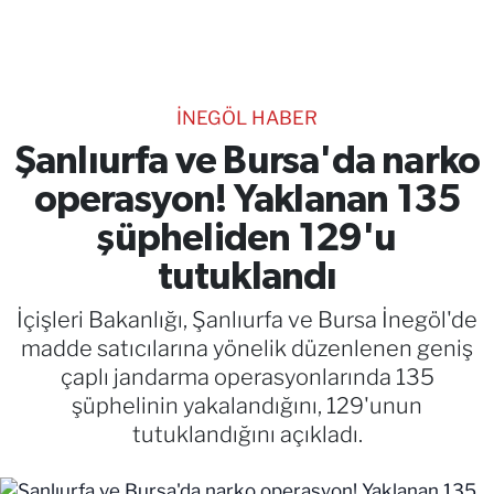
TEKNOLOJİ
CANLI DİNLE
İNEGÖL HABER
RESMİ İLANLAR
Şanlıurfa ve Bursa'da narko
operasyon! Yaklanan 135
Gencsesfm Canlı Dinle
şüpheliden 129'u
tutuklandı
İçişleri Bakanlığı, Şanlıurfa ve Bursa İnegöl'de
madde satıcılarına yönelik düzenlenen geniş
çaplı jandarma operasyonlarında 135
şüphelinin yakalandığını, 129'unun
tutuklandığını açıkladı.