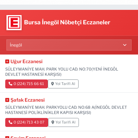
Bursa İnegöl Nöbetçi Eczaneler
Uğur Eczanesi
SÜLEYMANİYE MAH. PARK YOLU CAD. NO:70(YENİ İNEGÖL
DEVLET HASTANESİ KARŞISI)
0 (224) 715 66 61
Yol Tarifi Al
Şafak Eczanesi
SÜLEYMANİYE MAH. PARKYOLU CAD. NO:68 A(İNEGÖL DEVLET
HASTANESİ POLİKLİNİKLER KAPISI KARŞISI)
0 (224) 713 43 07
Yol Tarifi Al