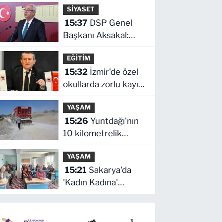
SİYASET
açıldı
15:37
DSP Genel
Başkanı Aksakal:
Terörün bitirilmesi
EĞİTİM
iradesine destek için
15:32
İzmir'de özel
imzalayacağım
okullarda zorlu kayıt
dönemi! Teşvikler
YAŞAM
kalktı, veli devlet
15:26
Yuntdağı'nın
okuluna yöneldi
10 kilometrelik
yolunda konfor
YAŞAM
çalışması
15:21
Sakarya'da
'Kadın Kadına'
buluşmalar Akyazı'da
sürdü