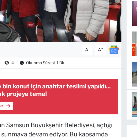
-
+
A
A
4
Okunma Süresi: 1 Dk
bin konut için anahtar teslimi yapıldı...
uk projeye temel
le
an Samsun Büyükşehir Belediyesi, açtığı
tkı sunmaya devam ediyor. Bu kapsamda