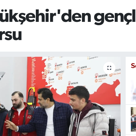
kşehir'den gençl
rsu
S