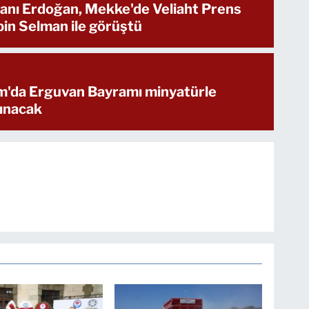
nı Erdoğan, Mekke'de Veliaht Prens
n Selman ile görüştü
ım'da Erguvan Bayramı minyatürle
ınacak