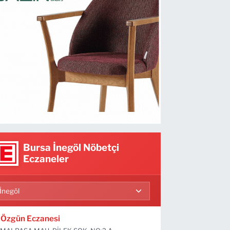
Bursa İnegöl Nöbetçi
Eczaneler
Özgün Eczanesi