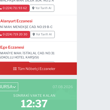
MALPAŞA MAH. DİLEK SOK. NO:2 A
0 (224) 711 93 62
Yol Tarifi Al
Alanyurt Eczanesi
Nİ MAH. MENEKŞE CAD. NO:19 B-C
0 (224) 719 20 30
Yol Tarifi Al
Ege Eczanesi
MANİYE MAH. İSTİKLAL CAD. NO:31
SOKOLLU HOTEL KARŞISI)
0 (224) 712 33 73
Yol Tarifi Al
Tüm Nöbetçi Eczaneler
BURSA
07.08.2026
SONRAKI VAKTE KALAN
12:36