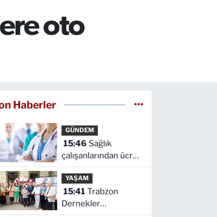
ere oto
on Haberler
GÜNDEM
15:46
Sağlık
çalışanlarından ücret
ve emeklilik reformu
YAŞAM
çağrısı
15:41
Trabzon
Dernekler
Federasyonu Şubesi