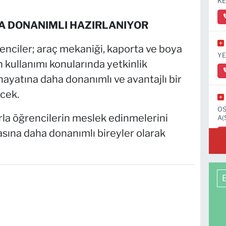
KE
A DONANIMLI HAZIRLANIYOR
nciler; araç mekaniği, kaporta ve boya
YE
ın kullanımı konularında yetkinlik
ayatına daha donanımlı ve avantajlı bir
cek.
OS
rla öğrencilerin meslek edinmelerini
A(
asına daha donanımlı bireyler olarak