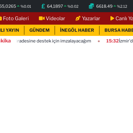
55,0265
64,1897
6618.49
%
0.01
%
0.02
%
2.12
Foto Galeri
Videolar
Yazarlar
Canlı Y
LI YAYIN
GÜNDEM
İNEGÖL HABER
BURSA HAB
kika
ne destek için imzalayacağım
15:32
İzmir'de özel okullarda