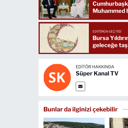
Cumhurbaşka
Muhammed bi
EDITÖRÜN SEÇTIĞI
Bursa Yıldır
geleceğe taş
EDITÖR HAKKINDA
Süper Kanal TV
Bunlar da ilginizi çekebilir