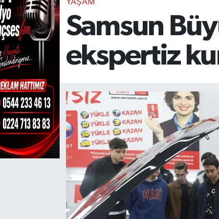
YAŞAM
Samsun Büyü
TEKNOLOJİ
CANLI DİNLE
ekspertiz ku
RESMİ İLANLAR
Gencsesfm Canlı Dinle