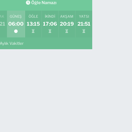
Öğle Namazı
AK
GÜNEŞ
ÖĞLE
İKINDI
AKŞAM
YATSI
21
06:00
13:15
17:06
20:19
21:51
Aylık Vakitler