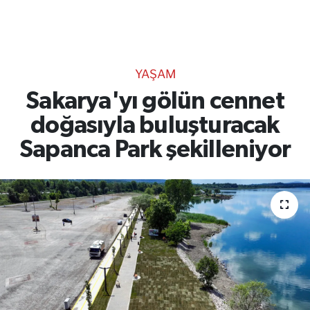
TEKNOLOJİ
CANLI DİNLE
YAŞAM
RESMİ İLANLAR
Sakarya'yı gölün cennet
doğasıyla buluşturacak
Gencsesfm Canlı Dinle
Sapanca Park şekilleniyor