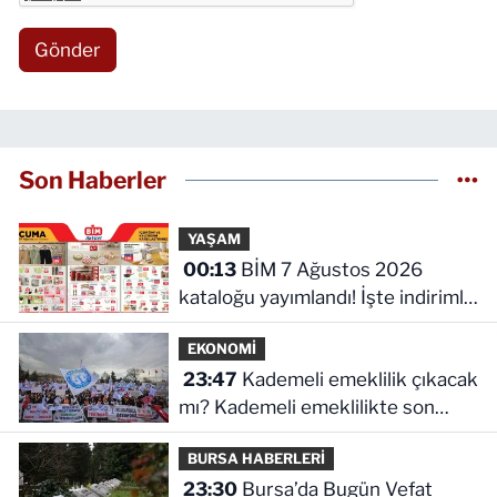
Gönder
Son Haberler
YAŞAM
00:13
BİM 7 Ağustos 2026
kataloğu yayımlandı! İşte indirimli
ürünler ve fiyatları
EKONOMİ
23:47
Kademeli emeklilik çıkacak
mı? Kademeli emeklilikte son
durum ne!
BURSA HABERLERİ
23:30
Bursa’da Bugün Vefat