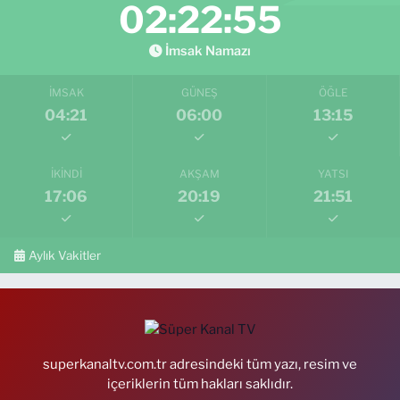
02:22:53
İmsak Namazı
İMSAK
GÜNEŞ
ÖĞLE
04:21
06:00
13:15
İKINDI
AKŞAM
YATSI
17:06
20:19
21:51
Aylık Vakitler
superkanaltv.com.tr adresindeki tüm yazı, resim ve
içeriklerin tüm hakları saklıdır.