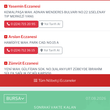
Yasemin Eczanesi
KEMALPAŞA MAH. ADNAN MENDERES BULVARI NO:22 1(SELENAY
TIP MERKEZİ YANI)
0 (224) 715 20 95
Yol Tarifi Al
Arslan Eczanesi
HAMİDİYE MAH. PARK CAD. NO:15 A
0 (224) 712 36 15
Yol Tarifi Al
Zümrüt Eczanesi
YENİ MAH. GÜLFİDAN SOK. NO:3(ALANYURT ZÜBEYDE İBRAHİM
SÜLEK SAĞLIK OCAĞI KARŞISI)
Tüm Nöbetçi Eczaneler
0 (531) 239 44 04
Yol Tarifi Al
BURSA
07.08.2026
SONRAKI VAKTE KALAN