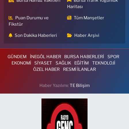
Bursa Namaz Vakitleri
Bursa Trafik Yoğunluk
Haritası
Puan Durumu ve
Tüm Manşetler
Fikstür
Son Dakika Haberleri
Haber Arşivi
GÜNDEM
İNEGÖL HABER
BURSA HABERLERİ
SPOR
EKONOMİ
SİYASET
SAĞLIK
EĞİTİM
TEKNOLOJİ
ÖZEL HABER
RESMİ İLANLAR
Haber Yazılımı:
TE Bilişim