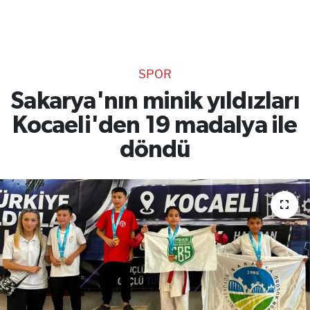
TEKNOLOJİ
CANLI DİNLE
SPOR
RESMİ İLANLAR
Sakarya'nın minik yıldızları
Kocaeli'den 19 madalya ile
Gencsesfm Canlı Dinle
döndü