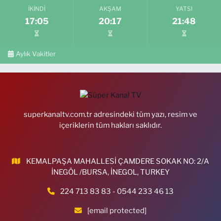
İKINDI
AKŞAM
YATSI
17:05
20:17
21:48
Aylık Vakitler
superkanaltv.com.tr adresindeki tüm yazı, resim ve
içeriklerin tüm hakları saklıdır.
KEMALPAŞA MAHALLESİ ÇAMDERE SOKAK NO: 2/A
İNEGÖL /BURSA, İNEGOL, TURKEY
224 713 83 83 - 0544 233 46 13
[email protected]