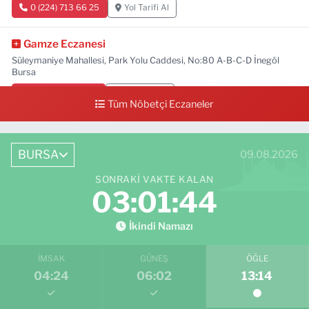
0 (224) 713 66 25
Yol Tarifi Al
Gamze Eczanesi
Süleymaniye Mahallesi, Park Yolu Caddesi, No:80 A-B-C-D İnegöl
Bursa
0 (224) 713 01 91
Yol Tarifi Al
Tüm Nöbetçi Eczaneler
BURSA
09.08.2026
SONRAKI VAKTE KALAN
03:01:43
İkindi Namazı
İMSAK
GÜNEŞ
ÖĞLE
04:24
06:02
13:14