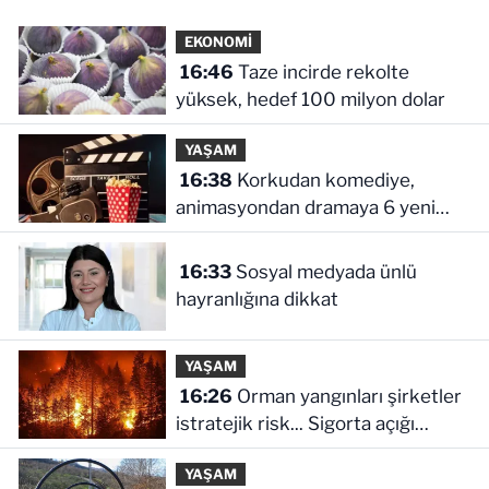
EKONOMİ
16:46
Taze incirde rekolte
yüksek, hedef 100 milyon dolar
YAŞAM
16:38
Korkudan komediye,
animasyondan dramaya 6 yeni
film vizyonda
16:33
Sosyal medyada ünlü
hayranlığına dikkat
YAŞAM
16:26
Orman yangınları şirketler
istratejik risk... Sigorta açığı
büyüyor
YAŞAM