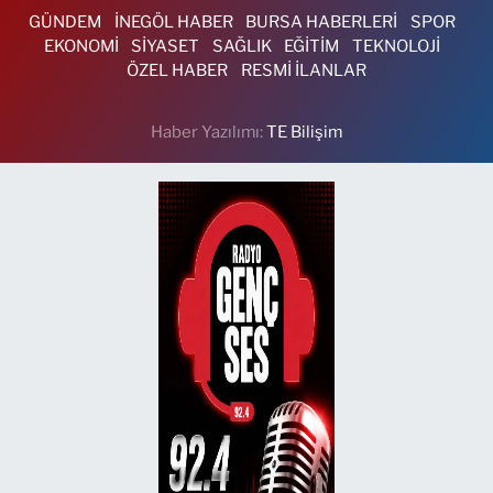
GÜNDEM
İNEGÖL HABER
BURSA HABERLERİ
SPOR
EKONOMİ
SİYASET
SAĞLIK
EĞİTİM
TEKNOLOJİ
ÖZEL HABER
RESMİ İLANLAR
Haber Yazılımı:
TE Bilişim