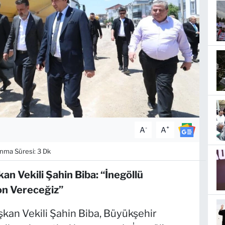
-
+
A
A
ma Süresi: 3 Dk
n Vekili Şahin Biba: “İnegöllü
on Vereceğiz”
kan Vekili Şahin Biba, Büyükşehir