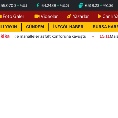
55,0700
64,2438
6518.23
%
0.1
%
0.21
%
0.39
Foto Galeri
Videolar
Yazarlar
Canlı Y
LI YAYIN
GÜNDEM
İNEGÖL HABER
BURSA HAB
kika
leler asfalt konforuna kavuştu
15:11
Malatya Büyükşehir