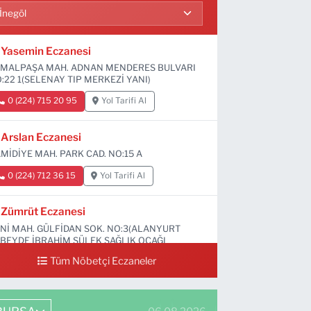
Yasemin Eczanesi
MALPAŞA MAH. ADNAN MENDERES BULVARI
:22 1(SELENAY TIP MERKEZİ YANI)
0 (224) 715 20 95
Yol Tarifi Al
Arslan Eczanesi
MİDİYE MAH. PARK CAD. NO:15 A
0 (224) 712 36 15
Yol Tarifi Al
Zümrüt Eczanesi
Nİ MAH. GÜLFİDAN SOK. NO:3(ALANYURT
BEYDE İBRAHİM SÜLEK SAĞLIK OCAĞI
RŞISI)
Tüm Nöbetçi Eczaneler
0 (531) 239 44 04
Yol Tarifi Al