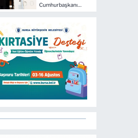
Cumhurbaşkanı
Erdoğan, Suudi
Arabistan yolcusu