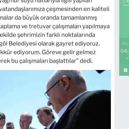
yağmur suyu hatlarıyla ilgili yapılan
 vatandaşlarımıza çeşmesinden en kaliteli
şmalar da büyük oranda tamamlanmış
 kaplama ve tretuvar çalışmaları yapılmaya
ekilde şehrimizin farklı noktalarında
egöl Belediyesi olarak gayret ediyoruz.
İMS
04:
ekkür ediyorum. Göreve gelir gelmez
rek bu çalışmaları başlattılar” dedi.