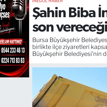
İNEGÖL HABER
Şahin Biba İ
TEKNOLOJİ
CANLI DİNLE
son vereceğ
RESMİ İLANLAR
Bursa Büyükşehir Belediyesi
Gencsesfm Canlı Dinle
birlikte ilçe ziyaretleri kap
Büyükşehir Belediyesi’nin d