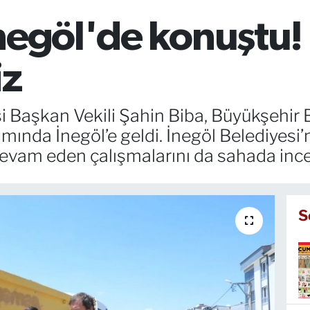
negöl'de konuştu! 
iz
 Başkan Vekili Şahin Biba, Büyükşehir Be
samında İnegöl’e geldi. İnegöl Belediyesi’
evam eden çalışmalarını da sahada ince
S