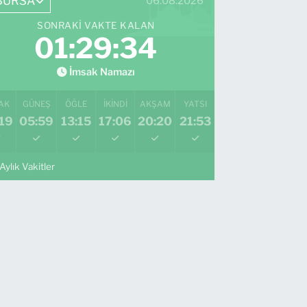
BURSA
06.08.2026
SONRAKI VAKTE KALAN
01:29:33
İmsak Namazı
AK
GÜNEŞ
ÖĞLE
İKINDI
AKŞAM
YATSI
19
05:59
13:15
17:06
20:20
21:53
Aylık Vakitler