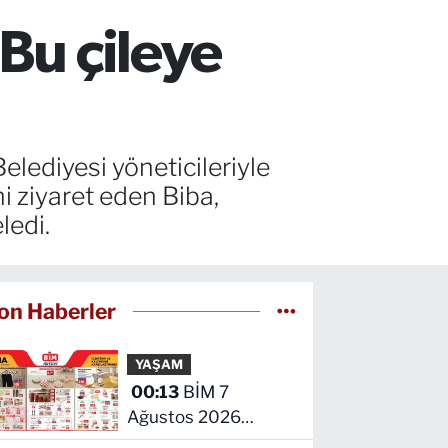
Bu çileye
lediyesi yöneticileriyle
ni ziyaret eden Biba,
ledi.
on Haberler
YAŞAM
00:13
BİM 7
Ağustos 2026
kataloğu yayımlandı!