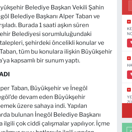
üyükşehir Belediye Başkan Vekili Şahin
egöl Belediye Başkanı Alper Taban ve
rşıladı. Burada 1 saati aşkın süren
KE
ükşehir Belediyesi sorumluluğundaki
NO
talepleri, şehirdeki öncelikli konular ve
 Taban, tüm bu konulara ilişkin Büyükşehir
’ya kapsamlı bir sunum yaptı.
HA
ADI
lper Taban, Büyükşehir ve İnegöl
İnegöl’de devam eden Büyükşehir
YE
ZÜ
elemek üzere sahaya indi. Yapılan
KA
arda bulunan İnegöl Belediye Başkanı
 ilgili çok ciddi çalışmalar yapılıyor. İçme