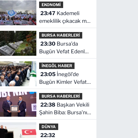
EKONOMİ
İşte indirimli ürünler
23:47
Kademeli
ve fiyatları
emeklilik çıkacak mı?
Kademeli emeklilikte
BURSA HABERLERİ
son durum ne!
23:30
Bursa’da
Bugün Vefat Edenler
Kimler? | 06 Ağustos
İNEGÖL HABER
2026 Perşembe
23:05
İnegöl'de
Bugün Kimler Vefat
Etti? | 06 Ağustos
BURSA HABERLERİ
2026 Perşembe
22:38
Başkan Vekili
Şahin Biba: Bursa'nın
geleceğini bütüncül
DÜNYA
anlayışla planlıyoruz
22:32