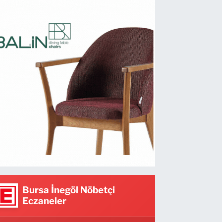
Bursa İnegöl Nöbetçi
Eczaneler