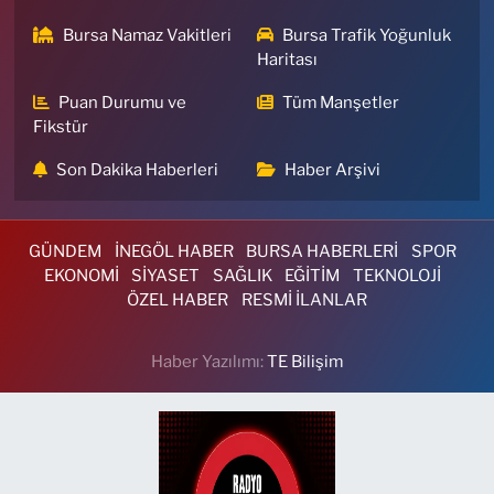
Bursa Namaz Vakitleri
Bursa Trafik Yoğunluk
Haritası
Puan Durumu ve
Tüm Manşetler
Fikstür
Son Dakika Haberleri
Haber Arşivi
GÜNDEM
İNEGÖL HABER
BURSA HABERLERİ
SPOR
EKONOMİ
SİYASET
SAĞLIK
EĞİTİM
TEKNOLOJİ
ÖZEL HABER
RESMİ İLANLAR
Haber Yazılımı:
TE Bilişim