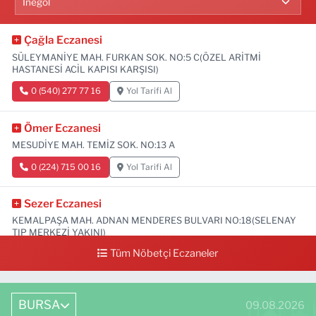
Çağla Eczanesi
SÜLEYMANİYE MAH. FURKAN SOK. NO:5 C(ÖZEL ARİTMİ
HASTANESİ ACİL KAPISI KARŞISI)
0 (540) 277 77 16
Yol Tarifi Al
Ömer Eczanesi
MESUDİYE MAH. TEMİZ SOK. NO:13 A
0 (224) 715 00 16
Yol Tarifi Al
Sezer Eczanesi
KEMALPAŞA MAH. ADNAN MENDERES BULVARI NO:18(SELENAY
TIP MERKEZİ YAKINI)
Tüm Nöbetçi Eczaneler
0 (224) 711 64 49
Yol Tarifi Al
BURSA
09.08.2026