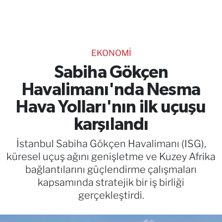
TEKNOLOJİ
CANLI DİNLE
EKONOMİ
RESMİ İLANLAR
Sabiha Gökçen
Havalimanı'nda Nesma
Gencsesfm Canlı Dinle
Hava Yolları'nın ilk uçuşu
karşılandı
İstanbul Sabiha Gökçen Havalimanı (ISG),
küresel uçuş ağını genişletme ve Kuzey Afrika
bağlantılarını güçlendirme çalışmaları
kapsamında stratejik bir iş birliği
gerçekleştirdi.