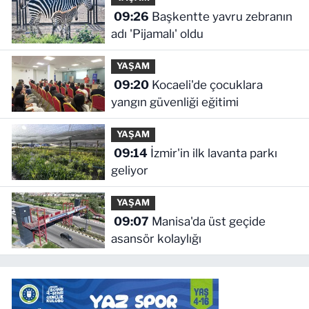
09:26
Başkentte yavru zebranın
adı 'Pijamalı' oldu
YAŞAM
09:20
Kocaeli'de çocuklara
yangın güvenliği eğitimi
YAŞAM
09:14
İzmir'in ilk lavanta parkı
geliyor
YAŞAM
09:07
Manisa'da üst geçide
asansör kolaylığı