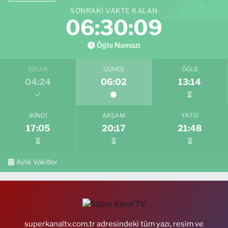
SONRAKI VAKTE KALAN
06:30:08
Öğle Namazı
İMSAK
GÜNEŞ
ÖĞLE
04:24
06:02
13:14
İKINDI
AKŞAM
YATSI
17:05
20:17
21:48
Aylık Vakitler
superkanaltv.com.tr adresindeki tüm yazı, resim ve