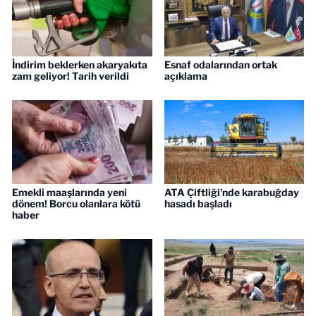
İndirim beklerken akaryakıta
Esnaf odalarından ortak
zam geliyor! Tarih verildi
açıklama
Emekli maaşlarında yeni
ATA Çiftliği'nde karabuğday
dönem! Borcu olanlara kötü
hasadı başladı
haber