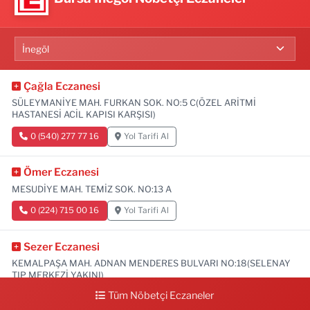
Çağla Eczanesi
SÜLEYMANİYE MAH. FURKAN SOK. NO:5 C(ÖZEL ARİTMİ
HASTANESİ ACİL KAPISI KARŞISI)
0 (540) 277 77 16
Yol Tarifi Al
Ömer Eczanesi
MESUDİYE MAH. TEMİZ SOK. NO:13 A
0 (224) 715 00 16
Yol Tarifi Al
Sezer Eczanesi
KEMALPAŞA MAH. ADNAN MENDERES BULVARI NO:18(SELENAY
TIP MERKEZİ YAKINI)
Tüm Nöbetçi Eczaneler
0 (224) 711 64 49
Yol Tarifi Al