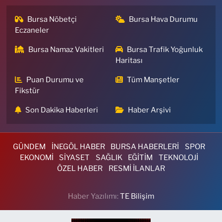
Bursa Nöbetçi
Bursa Hava Durumu
Eczaneler
Bursa Namaz Vakitleri
Bursa Trafik Yoğunluk
Haritası
Puan Durumu ve
Tüm Manşetler
Fikstür
Son Dakika Haberleri
Haber Arşivi
GÜNDEM
İNEGÖL HABER
BURSA HABERLERİ
SPOR
EKONOMİ
SİYASET
SAĞLIK
EĞİTİM
TEKNOLOJİ
ÖZEL HABER
RESMİ İLANLAR
Haber Yazılımı:
TE Bilişim