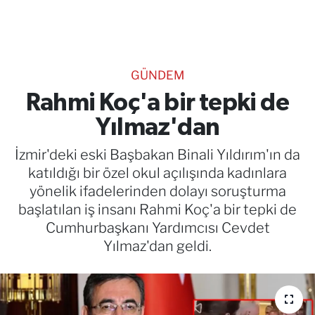
TEKNOLOJİ
CANLI DİNLE
GÜNDEM
RESMİ İLANLAR
Rahmi Koç'a bir tepki de
Yılmaz'dan
Gencsesfm Canlı Dinle
İzmir'deki eski Başbakan Binali Yıldırım'ın da
katıldığı bir özel okul açılışında kadınlara
yönelik ifadelerinden dolayı soruşturma
başlatılan iş insanı Rahmi Koç'a bir tepki de
Cumhurbaşkanı Yardımcısı Cevdet
Yılmaz'dan geldi.