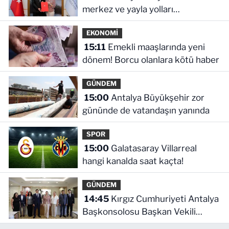
merkez ve yayla yolları
yenilenecek
EKONOMİ
15:11
Emekli maaşlarında yeni
dönem! Borcu olanlara kötü haber
GÜNDEM
15:00
Antalya Büyükşehir zor
gününde de vatandaşın yanında
SPOR
15:00
Galatasaray Villarreal
hangi kanalda saat kaçta!
GÜNDEM
14:45
Kırgız Cumhuriyeti Antalya
Başkonsolosu Başkan Vekili
Özdemir'i ziyaret etti