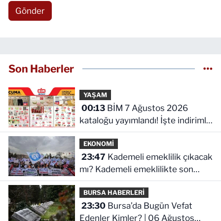
Gönder
Son Haberler
YAŞAM
00:13
BİM 7 Ağustos 2026
kataloğu yayımlandı! İşte indirimli
ürünler ve fiyatları
EKONOMİ
23:47
Kademeli emeklilik çıkacak
mı? Kademeli emeklilikte son
durum ne!
BURSA HABERLERİ
23:30
Bursa’da Bugün Vefat
Edenler Kimler? | 06 Ağustos