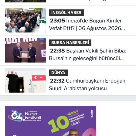
2026 Perşembe
İNEGÖL HABER
23:05
İnegöl'de Bugün Kimler
Vefat Etti? | 06 Ağustos 2026
Perşembe
BURSA HABERLERİ
22:38
Başkan Vekili Şahin Biba:
Bursa'nın geleceğini bütüncül
anlayışla planlıyoruz
DÜNYA
22:32
Cumhurbaşkanı Erdoğan,
Suudi Arabistan yolcusu