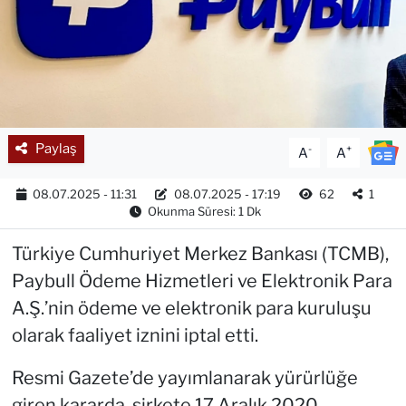
Paylaş
-
+
A
A
08.07.2025 - 11:31
08.07.2025 - 17:19
62
1
Okunma Süresi: 1 Dk
Türkiye Cumhuriyet Merkez Bankası (TCMB),
Paybull Ödeme Hizmetleri ve Elektronik Para
A.Ş.’nin ödeme ve elektronik para kuruluşu
olarak faaliyet iznini iptal etti.
Resmi Gazete’de yayımlanarak yürürlüğe
giren kararda, şirkete 17 Aralık 2020