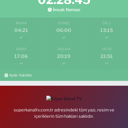
İmsak Namazı
İMSAK
GÜNEŞ
ÖĞLE
04:21
06:00
13:15
İKINDI
AKŞAM
YATSI
17:06
20:19
21:51
Aylık Vakitler
superkanaltv.com.tr adresindeki tüm yazı, resim ve
içeriklerin tüm hakları saklıdır.