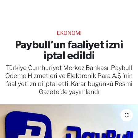
TEKNOLOJİ
CANLI DİNLE
EKONOMİ
RESMİ İLANLAR
Paybull’un faaliyet izni
iptal edildi
Gencsesfm Canlı Dinle
Türkiye Cumhuriyet Merkez Bankası, Paybull
Ödeme Hizmetleri ve Elektronik Para A.Ş.’nin
faaliyet iznini iptal etti. Karar, bugünkü Resmi
Gazete’de yayımlandı