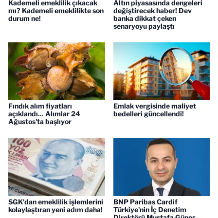
Kademeli emeklilik çıkacak
Altın piyasasında dengeleri
mı? Kademeli emeklilikte son
değiştirecek haber! Dev
durum ne!
banka dikkat çeken
senaryoyu paylaştı
Fındık alım fiyatları
Emlak vergisinde maliyet
açıklandı... Alımlar 24
bedelleri güncellendi!
Ağustos'ta başlıyor
SGK'dan emeklilik işlemlerini
BNP Paribas Cardif
kolaylaştıran yeni adım daha!
Türkiye'nin İç Denetim
Direktörü Mustafa Güneş