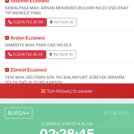
Yasemin Eczanesi
KEMALPAŞA MAH. ADNAN MENDERES BULVARI NO:22 1(SELENAY
TIP MERKEZİ YANI)
0 (224) 715 20 95
Yol Tarifi Al
Arslan Eczanesi
HAMİDİYE MAH. PARK CAD. NO:15 A
0 (224) 712 36 15
Yol Tarifi Al
Zümrüt Eczanesi
YENİ MAH. GÜLFİDAN SOK. NO:3(ALANYURT ZÜBEYDE İBRAHİM
SÜLEK SAĞLIK OCAĞI KARŞISI)
Tüm Nöbetçi Eczaneler
0 (531) 239 44 04
Yol Tarifi Al
BURSA
07.08.2026
SONRAKI VAKTE KALAN
02:28:44