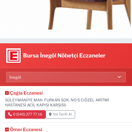
Bursa İnegöl Nöbetçi Eczaneler
Çağla Eczanesi
SÜLEYMANİYE MAH. FURKAN SOK. NO:5 C(ÖZEL ARİTMİ
HASTANESİ ACİL KAPISI KARŞISI)
0 (540) 277 77 16
Yol Tarifi Al
Ömer Eczanesi