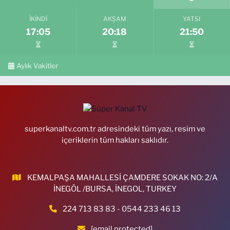
İKINDI
AKŞAM
YATSI
17:05
20:18
21:50
Aylık Vakitler
superkanaltv.com.tr adresindeki tüm yazı, resim ve
içeriklerin tüm hakları saklıdır.
KEMALPAŞA MAHALLESİ ÇAMDERE SOKAK NO: 2/A
İNEGÖL /BURSA, İNEGOL, TURKEY
224 713 83 83 - 0544 233 46 13
[email protected]