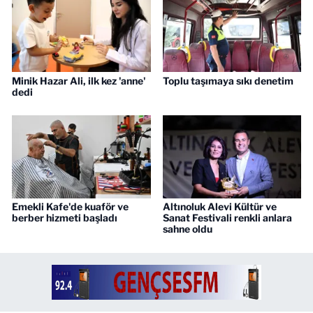
Minik Hazar Ali, ilk kez 'anne'
Toplu taşımaya sıkı denetim
dedi
Emekli Kafe'de kuaför ve
Altınoluk Alevi Kültür ve
berber hizmeti başladı
Sanat Festivali renkli anlara
sahne oldu