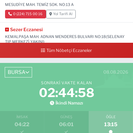
MESUDİYE MAH. TEMİZ SOK. NO:13 A
0 (224) 715 00 16
Yol Tarifi Al
Sezer Eczanesi
KEMALPAŞA MAH. ADNAN MENDERES BULVARI NO:18(SELENAY
TIP MERKEZİ YAKINI)
Tüm Nöbetçi Eczaneler
0 (224) 711 64 49
Yol Tarifi Al
BURSA
08.08.2026
SONRAKI VAKTE KALAN
02:44:57
İkindi Namazı
İMSAK
GÜNEŞ
ÖĞLE
04:22
06:01
13:15