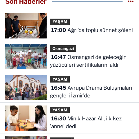
Son Haberler
YAŞAM
17:00
Ağrı'da toplu sünnet şöleni
Osmangazi
16:47
Osmangazi'de geleceğin
yüzücüleri sertifikalarını aldı
YAŞAM
16:45
Avrupa Drama Buluşmaları
gençleri İzmir'de
YAŞAM
16:30
Minik Hazar Ali, ilk kez
'anne' dedi