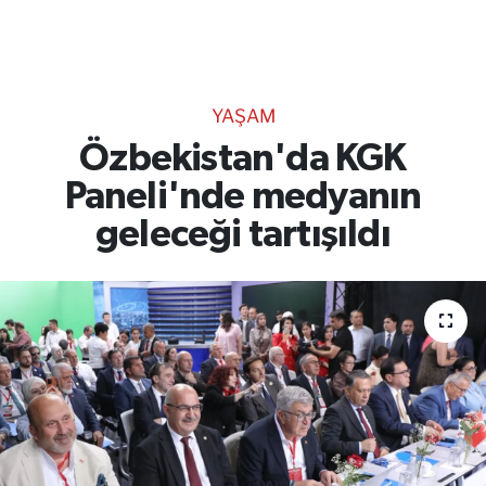
TEKNOLOJİ
CANLI DİNLE
YAŞAM
RESMİ İLANLAR
Özbekistan'da KGK
Paneli'nde medyanın
Gencsesfm Canlı Dinle
geleceği tartışıldı