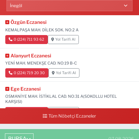
Özgün Eczanesi
KEMALPAŞA MAH. DİLEK SOK. NO:2 A
0 (224) 711 93 62
Yol Tarifi Al
Alanyurt Eczanesi
YENİ MAH. MENEKŞE CAD. NO:19 B-C
0 (224) 719 20 30
Yol Tarifi Al
Ege Eczanesi
OSMANİYE MAH. İSTİKLAL CAD. NO:31 A(SOKOLLU HOTEL
KARŞISI)
0 (224) 712 33 73
Yol Tarifi Al
Tüm Nöbetçi Eczaneler
BURSA
07.08.2026