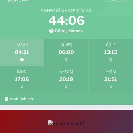
SONRAKI VAKTE KALAN
44:04
Güneş Namazı
İMSAK
GÜNEŞ
ÖĞLE
04:21
06:00
13:15
İKINDI
AKŞAM
YATSI
17:06
20:19
21:51
Aylık Vakitler