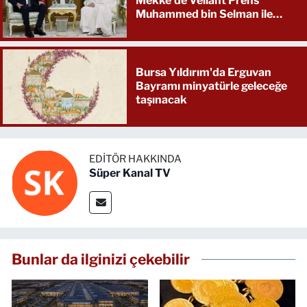
Mekke'de Veliaht Prens
Muhammed bin Selman ile
görüştü
Bursa Yıldırım'da Erguvan
Bayramı minyatürle geleceğe
taşınacak
EDITÖR HAKKINDA
Süper Kanal TV
Bunlar da ilginizi çekebilir