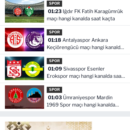
SPOR
01:23
Iğdır FK Fatih Karagümrük
maçı hangi kanalda saat kaçta
SPOR
01:18
Antalyaspor Ankara
Keçiörengücü maçı hangi kanalda
saat kaçta
SPOR
01:09
Sivasspor Esenler
Erokspor maçı hangi kanalda saat
kaçta
SPOR
01:03
Ümraniyespor Mardin
1969 Spor maçı hangi kanalda
saat kaçta!