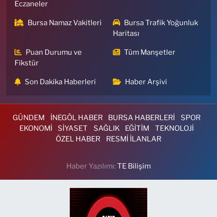
Eczaneler
Bursa Namaz Vakitleri
Bursa Trafik Yoğunluk
Haritası
Puan Durumu ve
Tüm Manşetler
Fikstür
Son Dakika Haberleri
Haber Arşivi
GÜNDEM
İNEGÖL HABER
BURSA HABERLERİ
SPOR
EKONOMİ
SİYASET
SAĞLIK
EĞİTİM
TEKNOLOJİ
ÖZEL HABER
RESMİ İLANLAR
Haber Yazılımı:
TE Bilişim