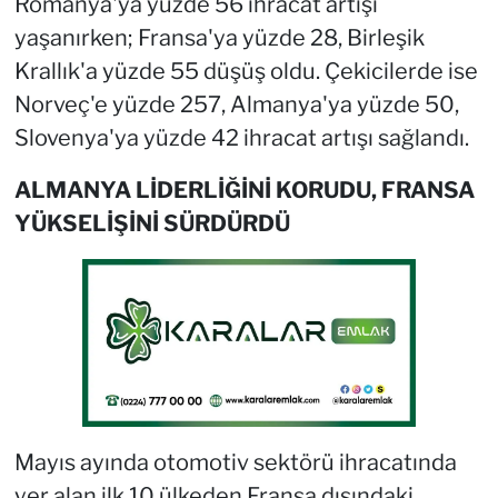
Romanya'ya yüzde 56 ihracat artışı
yaşanırken; Fransa'ya yüzde 28, Birleşik
Krallık'a yüzde 55 düşüş oldu. Çekicilerde ise
Norveç'e yüzde 257, Almanya'ya yüzde 50,
Slovenya'ya yüzde 42 ihracat artışı sağlandı.
ALMANYA LİDERLİĞİNİ KORUDU, FRANSA
YÜKSELİŞİNİ SÜRDÜRDÜ
Mayıs ayında otomotiv sektörü ihracatında
yer alan ilk 10 ülkeden Fransa dışındaki