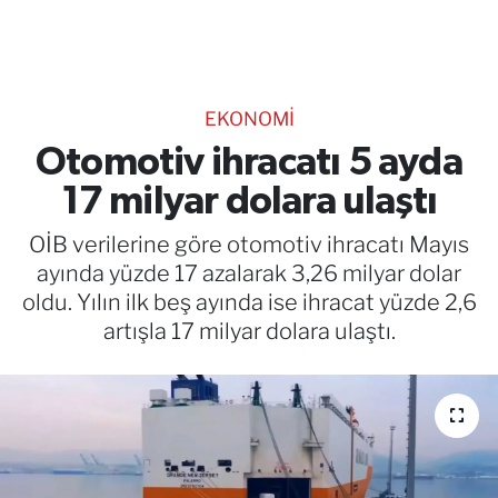
TEKNOLOJİ
CANLI DİNLE
EKONOMİ
RESMİ İLANLAR
Otomotiv ihracatı 5 ayda
17 milyar dolara ulaştı
Gencsesfm Canlı Dinle
OİB verilerine göre otomotiv ihracatı Mayıs
ayında yüzde 17 azalarak 3,26 milyar dolar
oldu. Yılın ilk beş ayında ise ihracat yüzde 2,6
artışla 17 milyar dolara ulaştı.