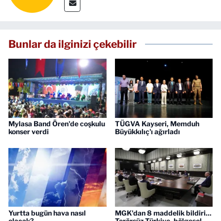
Bunlar da ilginizi çekebilir
Mylasa Band Ören'de coşkulu
TÜGVA Kayseri, Memduh
konser verdi
Büyükkılıç'ı ağırladı
Yurtta bugün hava nasıl
MGK'dan 8 maddelik bildiri...
olacak?
Terörsüz Türkiye, bölgesel