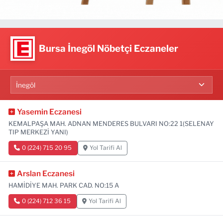
Bursa İnegöl Nöbetçi Eczaneler
Yasemin Eczanesi
KEMALPAŞA MAH. ADNAN MENDERES BULVARI NO:22 1(SELENAY
TIP MERKEZİ YANI)
0 (224) 715 20 95
Yol Tarifi Al
Arslan Eczanesi
HAMİDİYE MAH. PARK CAD. NO:15 A
0 (224) 712 36 15
Yol Tarifi Al