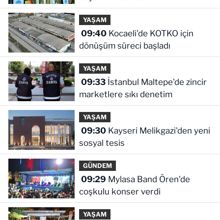
YAŞAM
09:40
Kocaeli'de KOTKO için
dönüşüm süreci başladı
YAŞAM
09:33
İstanbul Maltepe'de zincir
marketlere sıkı denetim
YAŞAM
09:30
Kayseri Melikgazi'den yeni
sosyal tesis
GÜNDEM
09:29
Mylasa Band Ören'de
coşkulu konser verdi
YAŞAM