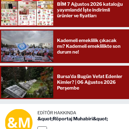
BİM 7 Ağustos 2026 kataloğu
yayımlandı! İşte indirimli
ürünler ve fiyatları
Kademeli emeklilik çıkacak
mı? Kademeli emeklilikte son
durum ne!
Bursa’da Bugün Vefat Edenler
Kimler? | 06 Ağustos 2026
Perşembe
EDITÖR HAKKINDA
&quot;Röportaj Muhabiri&quot;