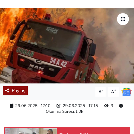
TEKNOLOJİ
CANLI DİNLE
RESMİ İLANLAR
Gencsesfm Canlı Dinle
Paylaş
-
+
A
A
29.06.2025 - 17:10
29.06.2025 - 17:15
3
Okunma Süresi: 1 Dk