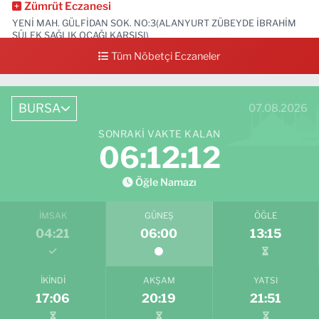
Zümrüt Eczanesi
YENİ MAH. GÜLFİDAN SOK. NO:3(ALANYURT ZÜBEYDE İBRAHİM
SÜLEK SAĞLIK OCAĞI KARŞISI)
Tüm Nöbetçi Eczaneler
0 (531) 239 44 04
Yol Tarifi Al
BURSA
07.08.2026
SONRAKI VAKTE KALAN
06:12:11
Öğle Namazı
İMSAK
GÜNEŞ
ÖĞLE
04:21
06:00
13:15
İKINDI
AKŞAM
YATSI
17:06
20:19
21:51