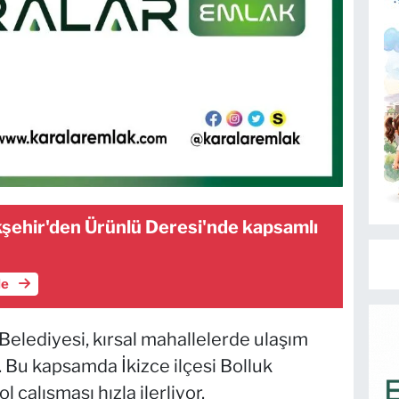
şehir'den Ürünlü Deresi'nde kapsamlı
le
elediyesi, kırsal mahallelerde ulaşım
r. Bu kapsamda İkizce ilçesi Bolluk
 çalışması hızla ilerliyor.