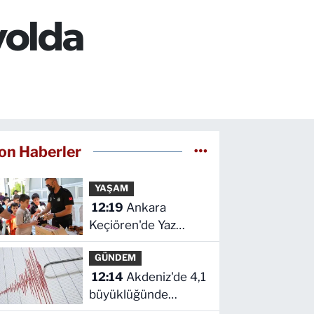
yolda
on Haberler
YAŞAM
12:19
Ankara
Keçiören'de Yaz
Kur'an kurslarına
GÜNDEM
ikram desteği
12:14
Akdeniz'de 4,1
büyüklüğünde
deprem