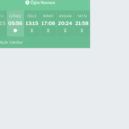
Öğle Namazı
AK
GÜNEŞ
ÖĞLE
İKINDI
AKŞAM
YATSI
15
05:56
13:15
17:08
20:24
21:58
Aylık Vakitler