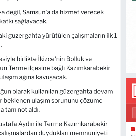
a değil, Samsun'a da hizmet verecek
 katkı sağlayacak.
i güzergahta yürütülen çalışmaların ilk 1
.
siyle birlikte İkizce'nin Bolluk ve
un Terme ilçesine bağlı Kazımkarabekir
 ulaşım ağına kavuşacak.
 yoğun olarak kullanılan güzergahta devam
rdır beklenen ulaşım sorununu çözüme
 tam not aldı.
ustafa Aydın ile Terme Kazımkarabekir
 çalışmalardan duydukları memnuniyeti