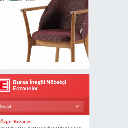
Bursa İnegöl Nöbetçi
Eczaneler
Özger Eczanesi