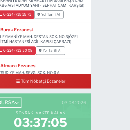
RHANİYE MAH. KEMALETTİN SAMİ PAŞA CAD.
:86 A(STADYUM YANI - SERHAT CAMİ KARŞISI)
0 (224) 715 15 71
Yol Tarifi Al
Burak Eczanesi
LEYMANİYE MAH. DESTAN SOK. NO:3(ÖZEL
İTMİ HASTANESİ ACİL KAPISI ÇAPRAZI)
0 (224) 713 50 08
Yol Tarifi Al
Atmaca Eczanesi
SUDİYE MAH. SEVGİ SOK. NO:6 A
Tüm Nöbetçi Eczaneler
0 (224) 711 04 24
Yol Tarifi Al
BURSA
03.08.2026
SONRAKI VAKTE KALAN
03:37:04