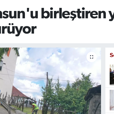
un'u birleştiren 
ürüyor
S