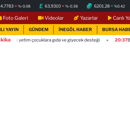
4,7783
63,9310
6201.28
%
-0.08
%
-0.38
%
0.42
Foto Galeri
Videolar
Yazarlar
Canlı Y
LI YAYIN
GÜNDEM
İNEGÖL HABER
BURSA HAB
kika
 çocuklara gıda ve giyecek desteği
20:37
Büyükçekmece sa