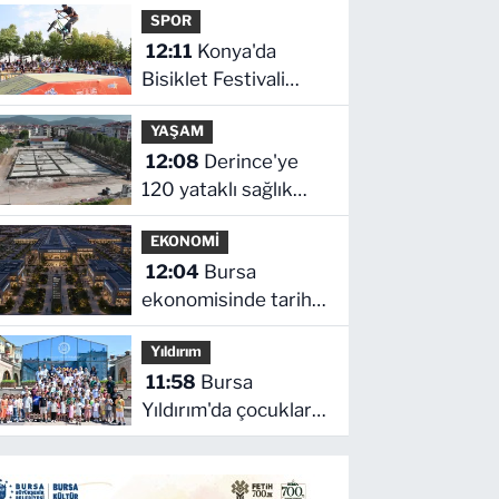
SPOR
12:11
Konya'da
Bisiklet Festivali
heyecanı başladı
YAŞAM
12:08
Derince'ye
120 yataklı sağlık
tesisi geliyor
EKONOMİ
12:04
Bursa
ekonomisinde tarihi
dönüşüm hamlesi
Yıldırım
resmen başladı
11:58
Bursa
Yıldırım'da çocuklar
hem öğreniyor hem
eğleniyor