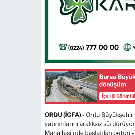
Bursa Büyük
dönüşüm
İçeriği Görüntü
ORDU (İGFA) -
Ordu Büyükşehir B
yatırımlarını aralıksız sürdürüyo
Mahallesi'nde başlatılan beton yol