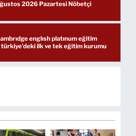
Ağustos 2026 Pazartesi Nöbetçi
 cambrıdge englısh platınum eğitim
 türkiye’deki ilk ve tek eğitim kurumu