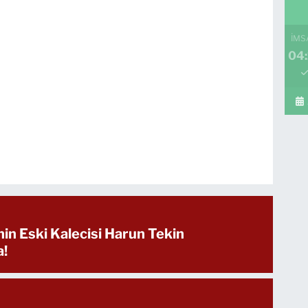
İMS
04:
in Eski Kalecisi Harun Tekin
a!