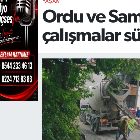
YAŞAM
Ordu ve Sams
TEKNOLOJİ
CANLI DİNLE
çalışmalar s
RESMİ İLANLAR
Gencsesfm Canlı Dinle