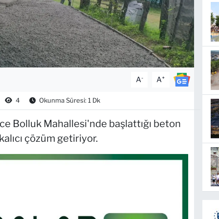
-
+
A
A
4
Okunma Süresi: 1 Dk
ce Bolluk Mahallesi'nde başlattığı beton
 kalıcı çözüm getiriyor.