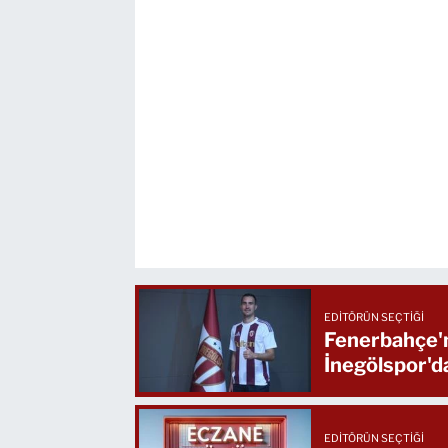
EDITÖRÜN SEÇTIĞI
Fenerbahçe'n
İnegölspor'd
EDITÖRÜN SEÇTIĞI