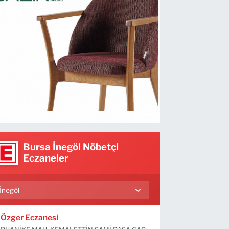
Bursa İnegöl Nöbetçi
Eczaneler
Özger Eczanesi