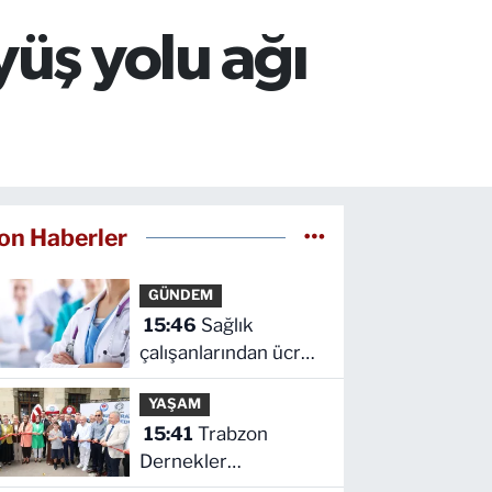
yüş yolu ağı
on Haberler
GÜNDEM
15:46
Sağlık
çalışanlarından ücret
ve emeklilik reformu
YAŞAM
çağrısı
15:41
Trabzon
Dernekler
Federasyonu Şubesi