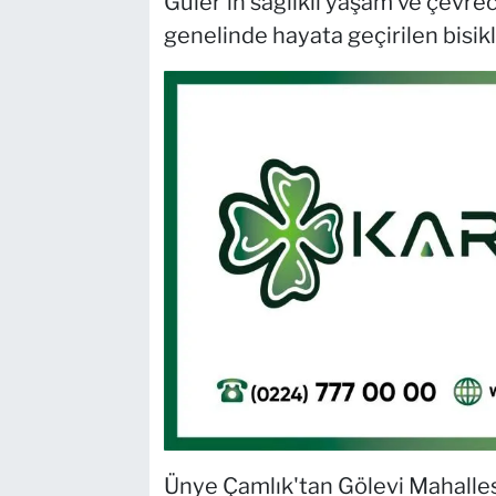
Güler'in sağlıklı yaşam ve çevr
genelinde hayata geçirilen bisik
Ünye Çamlık'tan Gölevi Mahalles