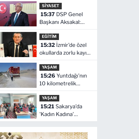
SİYASET
açıldı
15:37
DSP Genel
Başkanı Aksakal:
Terörün bitirilmesi
EĞİTİM
iradesine destek için
15:32
İzmir'de özel
imzalayacağım
okullarda zorlu kayıt
dönemi! Teşvikler
YAŞAM
kalktı, veli devlet
15:26
Yuntdağı'nın
okuluna yöneldi
10 kilometrelik
yolunda konfor
YAŞAM
çalışması
15:21
Sakarya'da
'Kadın Kadına'
buluşmalar Akyazı'da
sürdü