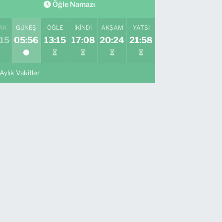
Öğle Namazı
AK
GÜNEŞ
ÖĞLE
İKINDI
AKŞAM
YATSI
15
05:56
13:15
17:08
20:24
21:58
Aylık Vakitler