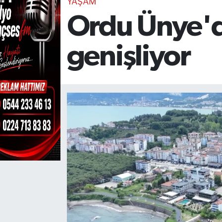
YAŞAM
Ordu Ünye'de
TEKNOLOJİ
CANLI DİNLE
genişliyor
RESMİ İLANLAR
Gencsesfm Canlı Dinle