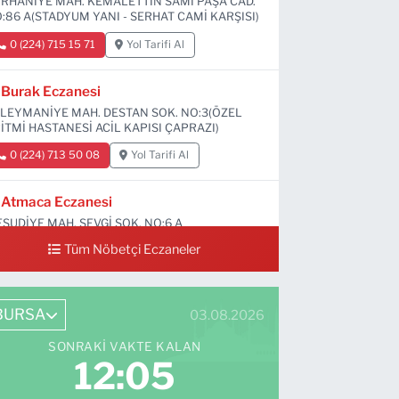
RHANİYE MAH. KEMALETTİN SAMİ PAŞA CAD.
:86 A(STADYUM YANI - SERHAT CAMİ KARŞISI)
0 (224) 715 15 71
Yol Tarifi Al
Burak Eczanesi
LEYMANİYE MAH. DESTAN SOK. NO:3(ÖZEL
İTMİ HASTANESİ ACİL KAPISI ÇAPRAZI)
0 (224) 713 50 08
Yol Tarifi Al
Atmaca Eczanesi
SUDİYE MAH. SEVGİ SOK. NO:6 A
Tüm Nöbetçi Eczaneler
0 (224) 711 04 24
Yol Tarifi Al
BURSA
03.08.2026
SONRAKI VAKTE KALAN
12:04