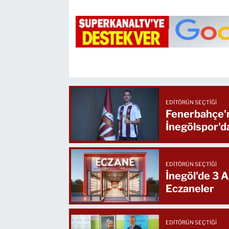
EDITÖRÜN SEÇTIĞI
Fenerbahçe'n
İnegölspor'd
EDITÖRÜN SEÇTIĞI
İnegöl'de 3 
Eczaneler
EDITÖRÜN SEÇTIĞI