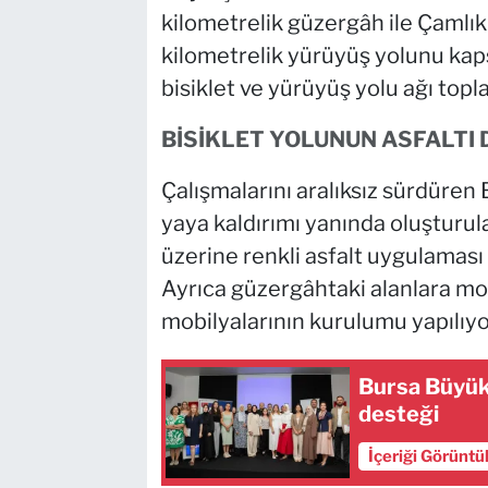
kilometrelik güzergâh ile Çamlık 
kilometrelik yürüyüş yolunu kap
bisiklet ve yürüyüş yolu ağı top
BİSİKLET YOLUNUN ASFALTI
Çalışmalarını aralıksız sürdüre
yaya kaldırımı yanında oluşturula
üzerine renkli asfalt uygulaması 
Ayrıca güzergâhtaki alanlara mod
mobilyalarının kurulumu yapılıyo
Bursa Büyükş
desteği
İçeriği Görüntü