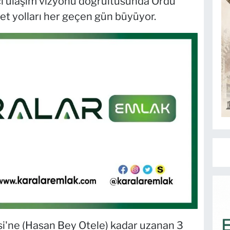
eci ulaşım vizyonu doğrultusunda Ordu
let yolları her geçen gün büyüyor.
i'ne (Hasan Bey Otele) kadar uzanan 3