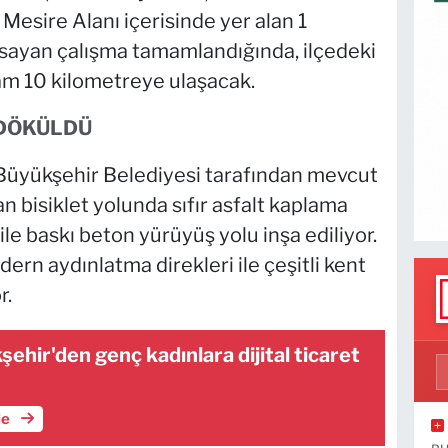
Mesire Alanı içerisinde yer alan 1
sayan çalışma tamamlandığında, ilçedeki
lam 10 kilometreye ulaşacak.
 DÖKÜLDÜ
n Büyükşehir Belediyesi tarafından mevcut
n bisiklet yolunda sıfır asfalt kaplama
ile baskı beton yürüyüş yolu inşa ediliyor.
ern aydınlatma direkleri ile çeşitli kent
r.
ehir'den genç kadınlara dijital ticaret
le