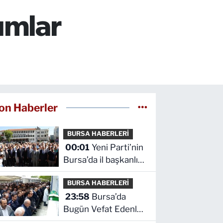
ımlar
on Haberler
BURSA HABERLERİ
00:01
Yeni Parti’nin
Bursa’da il başkanlığı
ve yönetim kurulu
BURSA HABERLERİ
belli oldu
23:58
Bursa’da
Bugün Vefat Edenler
Kimler? | 05 Ağustos