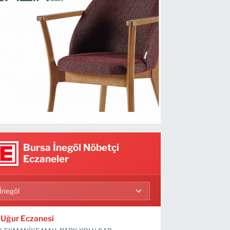
Bursa İnegöl Nöbetçi
Eczaneler
Uğur Eczanesi