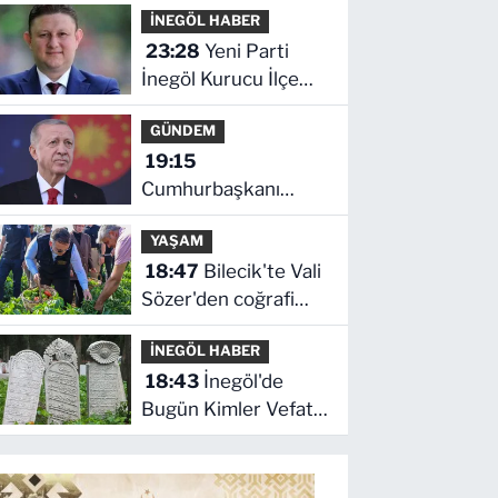
İNEGÖL HABER
2026 Çarşamba
23:28
Yeni Parti
İnegöl Kurucu İlçe
Başkanı Erkan
GÜNDEM
Dönmez Oldu
19:15
Cumhurbaşkanı
Erdoğan'dan
YAŞAM
'Terörsüz Türkiye'
18:47
Bilecik'te Vali
mesajı
Sözer'den coğrafi
işaretli Kamber
İNEGÖL HABER
Biberi hasadı
18:43
İnegöl'de
Bugün Kimler Vefat
Etti? | 05 Ağustos
2026 Çarşamba