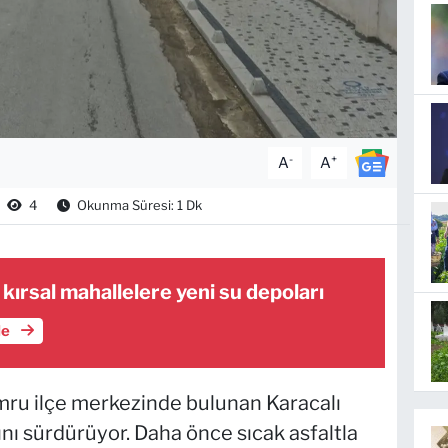
-
+
A
A
4
Okunma Süresi: 1 Dk
 kırsal mahallelere yeni su depoları
le
mru ilçe merkezinde bulunan Karacalı
ını sürdürüyor. Daha önce sıcak asfaltla