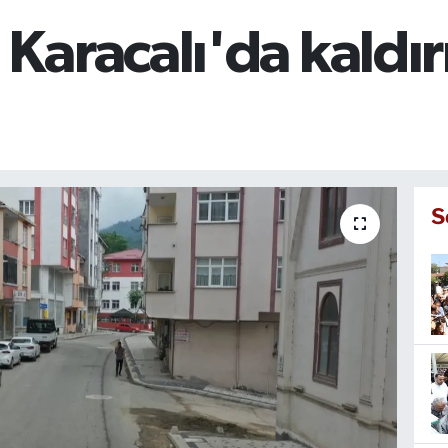
aracalı'da kaldır
S