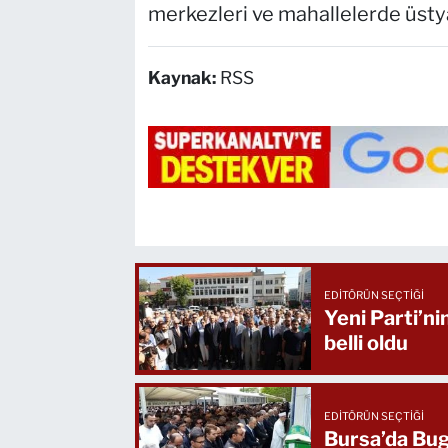
merkezleri ve mahallelerde üstya
Kaynak:
RSS
EDITÖRÜN SEÇTIĞI
Yeni Parti’ni
belli oldu
EDITÖRÜN SEÇTIĞI
Bursa’da Bug