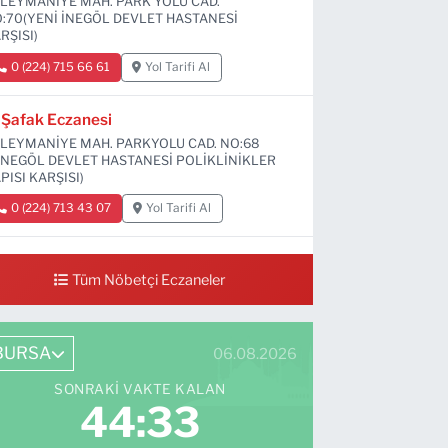
LEYMANİYE MAH. PARK YOLU CAD.
:70(YENİ İNEGÖL DEVLET HASTANESİ
RŞISI)
0 (224) 715 66 61
Yol Tarifi Al
Şafak Eczanesi
LEYMANİYE MAH. PARKYOLU CAD. NO:68
İNEGÖL DEVLET HASTANESİ POLİKLİNİKLER
PISI KARŞISI)
0 (224) 713 43 07
Yol Tarifi Al
Sevim Eczanesi
Tüm Nöbetçi Eczaneler
MANİYE MAH. 6 EYLÜL CAD. NO:12 A(GRAND
Vİ DÜĞÜN SALONU ALTI)
0 (552) 829 22 16
Yol Tarifi Al
BURSA
06.08.2026
SONRAKI VAKTE KALAN
44:31