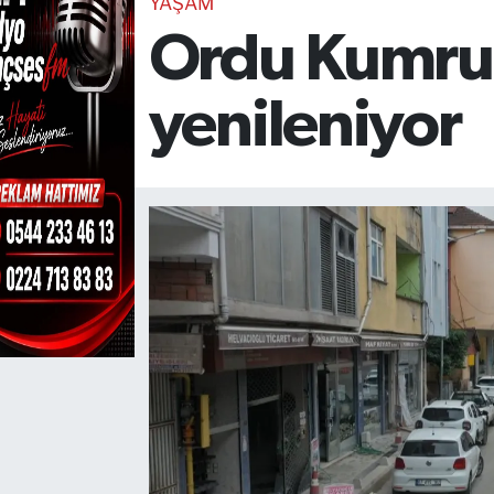
YAŞAM
Ordu Kumru K
TEKNOLOJİ
CANLI DİNLE
yenileniyor
RESMİ İLANLAR
Gencsesfm Canlı Dinle