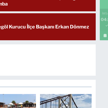
mba
İMS
04:
negöl Kurucu İlçe Başkanı Erkan Dönmez