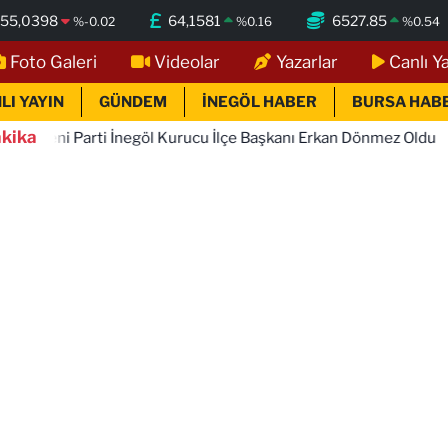
55,0398
64,1581
6527.85
%
-0.02
%
0.16
%
0.54
Foto Galeri
Videolar
Yazarlar
Canlı Y
LI YAYIN
GÜNDEM
İNEGÖL HABER
BURSA HAB
kika
göl Kurucu İlçe Başkanı Erkan Dönmez Oldu
19:15
Cumhurba