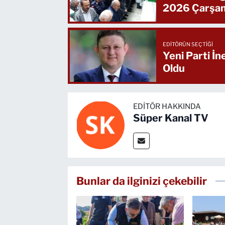
2026 Çarşa
EDITÖRÜN SEÇTIĞI
Yeni Parti İ
Oldu
EDITÖR HAKKINDA
Süper Kanal TV
Bunlar da ilginizi çekebilir