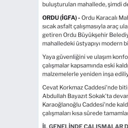
buluşturulan mahallede, şimdi de
ORDU (İGFA) -
Ordu Karacalı Mah
sıcak asfalt çalışmasıyla araç ul
getiren Ordu Büyükşehir Belediye
mahalledeki üstyapıyı modern b
Yaya güvenliğini ve ulaşım konfo
çalışmalar kapsamında eski kald
malzemelerle yeniden inşa ediliy
Cevat Korkmaz Caddesi'nde bitiri
Abdullah Bayazıt Sokak'ta devam
Karaoğlanoğlu Caddesi'nde kaldı
çalışmaları kısa sürede tamamla
İL GENELİNDE ÇALIŞMALAR 