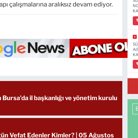
SÜ
pı çalışmalarına aralıksız devam ediyor.
NO
KA
SÜ
A(
KA
OS
MA
n Bursa’da il başkanlığı ve yönetim kurulu
ün Vefat Edenler Kimler? | 05 Ağustos