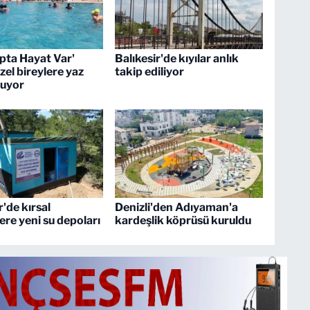
pta Hayat Var'
Balıkesir'de kıyılar anlık
zel bireylere yaz
takip ediliyor
nuyor
r'de kırsal
Denizli'den Adıyaman'a
ere yeni su depoları
kardeşlik köprüsü kuruldu