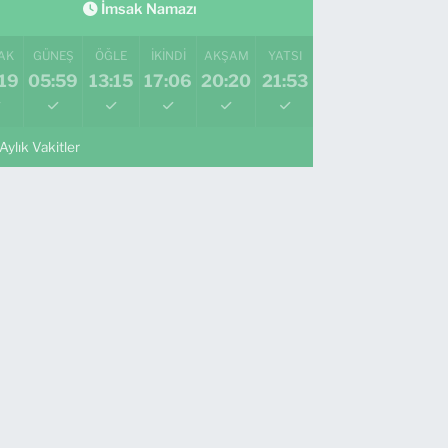
İmsak Namazı
AK
GÜNEŞ
ÖĞLE
İKINDI
AKŞAM
YATSI
19
05:59
13:15
17:06
20:20
21:53
Aylık Vakitler