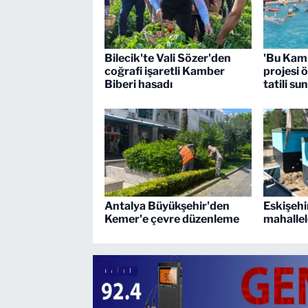
Bilecik'te Vali Sözer'den
'Bu Kam
coğrafi işaretli Kamber
projesi ö
Biberi hasadı
tatili su
Antalya Büyükşehir'den
Eskişehi
Kemer'e çevre düzenleme
mahallel