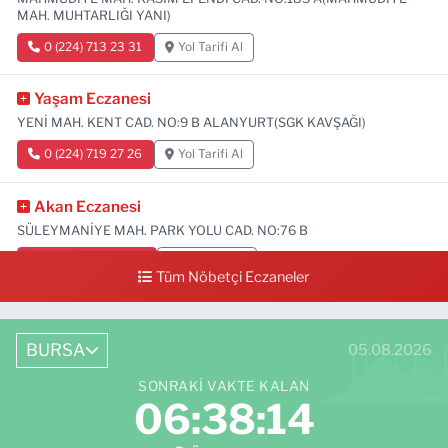
MAH. MUHTARLIĞI YANI)
0 (224) 713 23 31
Yol Tarifi Al
Yaşam Eczanesi
YENİ MAH. KENT CAD. NO:9 B ALANYURT(SGK KAVŞAĞI)
0 (224) 719 27 26
Yol Tarifi Al
Akan Eczanesi
SÜLEYMANİYE MAH. PARK YOLU CAD. NO:76 B
0 (224) 713 66 64
Yol Tarifi Al
Tüm Nöbetçi Eczaneler
BURSA
05.08.2026
SONRAKI VAKTE KALAN
06:38:13