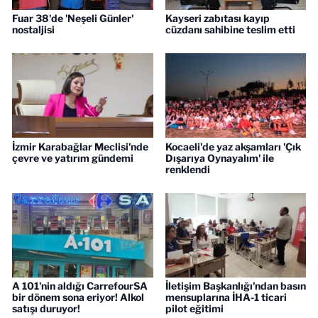
Fuar 38'de 'Neşeli Günler'
Kayseri zabıtası kayıp
nostaljisi
cüzdanı sahibine teslim etti
İzmir Karabağlar Meclisi'nde
Kocaeli'de yaz akşamları 'Çık
çevre ve yatırım gündemi
Dışarıya Oynayalım' ile
renklendi
A 101'nin aldığı CarrefourSA
İletişim Başkanlığı'ndan basın
bir dönem sona eriyor! Alkol
mensuplarına İHA-1 ticari
satışı duruyor!
pilot eğitimi