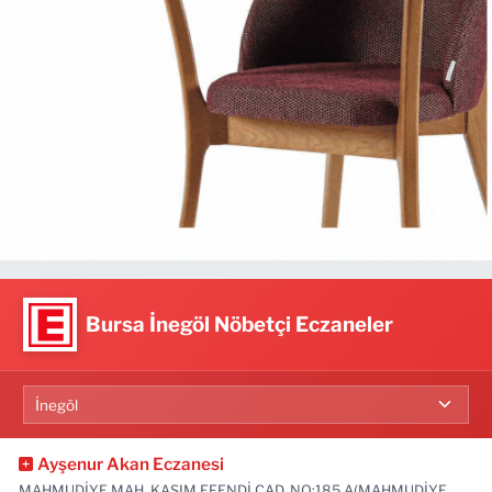
Bursa İnegöl Nöbetçi Eczaneler
Ayşenur Akan Eczanesi
MAHMUDİYE MAH. KASIM EFENDİ CAD. NO:185 A(MAHMUDİYE