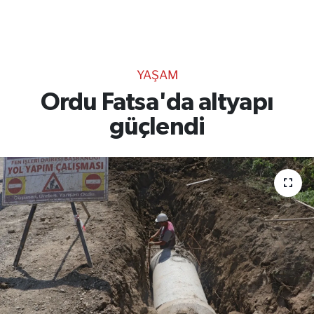
TEKNOLOJİ
CANLI DİNLE
YAŞAM
RESMİ İLANLAR
Ordu Fatsa'da altyapı
güçlendi
Gencsesfm Canlı Dinle