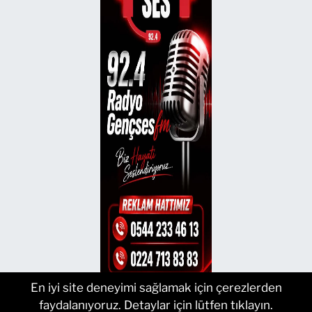
En iyi site deneyimi sağlamak için çerezlerden
faydalanıyoruz. Detaylar için lütfen tıklayın.