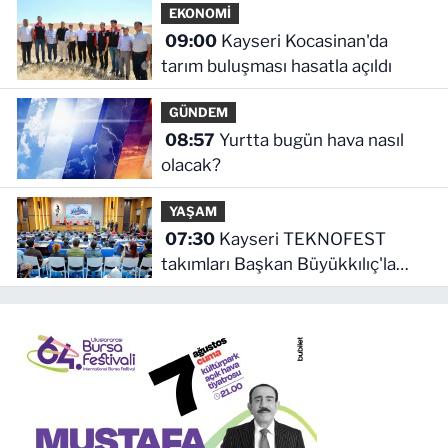
EKONOMİ
09:00
Kayseri Kocasinan'da
tarım buluşması hasatla açıldı
GÜNDEM
08:57
Yurtta bugün hava nasıl
olacak?
YAŞAM
07:30
Kayseri TEKNOFEST
takımları Başkan Büyükkılıç'la
buluştu