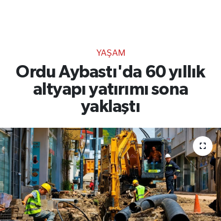
TEKNOLOJİ
CANLI DİNLE
YAŞAM
RESMİ İLANLAR
Ordu Aybastı'da 60 yıllık
altyapı yatırımı sona
Gencsesfm Canlı Dinle
yaklaştı