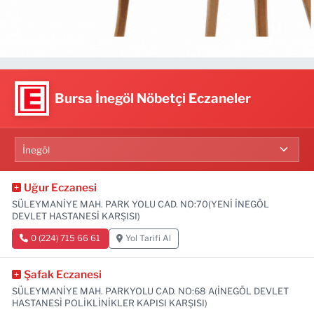
Bursa İnegöl Nöbetçi Eczaneler
Uğur Eczanesi
SÜLEYMANİYE MAH. PARK YOLU CAD. NO:70(YENİ İNEGÖL
DEVLET HASTANESİ KARŞISI)
0 (224) 715 66 61
Yol Tarifi Al
Şafak Eczanesi
SÜLEYMANİYE MAH. PARKYOLU CAD. NO:68 A(İNEGÖL DEVLET
HASTANESİ POLİKLİNİKLER KAPISI KARŞISI)