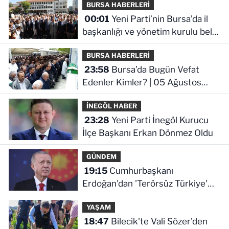
BURSA HABERLERİ
00:01
Yeni Parti’nin Bursa’da il
başkanlığı ve yönetim kurulu belli
oldu
BURSA HABERLERİ
23:58
Bursa’da Bugün Vefat
Edenler Kimler? | 05 Ağustos
2026 Çarşamba
İNEGÖL HABER
23:28
Yeni Parti İnegöl Kurucu
İlçe Başkanı Erkan Dönmez Oldu
GÜNDEM
19:15
Cumhurbaşkanı
Erdoğan'dan 'Terörsüz Türkiye'
mesajı
YAŞAM
18:47
Bilecik'te Vali Sözer'den