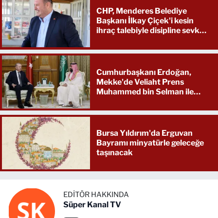
CHP, Menderes Belediye
Başkanı İlkay Çiçek'i kesin
ihraç talebiyle disipline sevk
etti
Cumhurbaşkanı Erdoğan,
Mekke'de Veliaht Prens
Muhammed bin Selman ile
görüştü
Bursa Yıldırım'da Erguvan
Bayramı minyatürle geleceğe
taşınacak
EDITÖR HAKKINDA
Süper Kanal TV