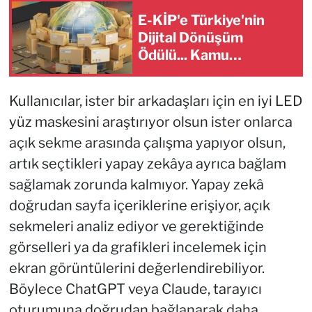
E-KİP'e Türkiye'nin
Dijital Dönüşüm
Ödülü... Kamu
kategorisinde zirvede
Kullanıcılar, ister bir arkadaşları için en iyi LED
yüz maskesini araştırıyor olsun ister onlarca
açık sekme arasında çalışma yapıyor olsun,
artık seçtikleri yapay zekâya ayrıca bağlam
sağlamak zorunda kalmıyor. Yapay zekâ
doğrudan sayfa içeriklerine erişiyor, açık
sekmeleri analiz ediyor ve gerektiğinde
görselleri ya da grafikleri incelemek için
ekran görüntülerini değerlendirebiliyor.
Böylece ChatGPT veya Claude, tarayıcı
oturumuna doğrudan bağlanarak daha