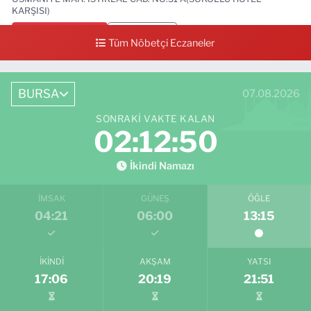
KARŞISI)
0 (224) 712 33 73
Yol Tarifi Al
Tüm Nöbetçi Eczaneler
BURSA
07.08.2026
SONRAKI VAKTE KALAN
02:12:49
İkindi Namazı
İMSAK
GÜNEŞ
ÖĞLE
04:21
06:00
13:15
İKINDI
AKŞAM
YATSI
17:06
20:19
21:51