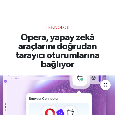
TEKNOLOJİ
CANLI DİNLE
TEKNOLOJİ
RESMİ İLANLAR
Opera, yapay zekâ
araçlarını doğrudan
Gencsesfm Canlı Dinle
tarayıcı oturumlarına
bağlıyor