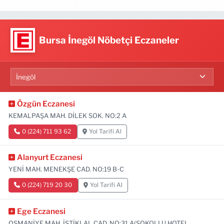
Bursa İnegöl Nöbetçi Eczaneler
Özgün Eczanesi
KEMALPAŞA MAH. DİLEK SOK. NO:2 A
0 (224) 711 93 62
Yol Tarifi Al
Alanyurt Eczanesi
YENİ MAH. MENEKŞE CAD. NO:19 B-C
0 (224) 719 20 30
Yol Tarifi Al
Ege Eczanesi
OSMANİYE MAH. İSTİKLAL CAD. NO:31 A(SOKOLLU HOTEL