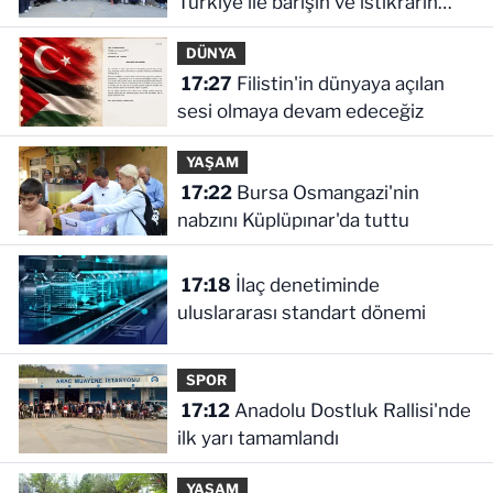
Türkiye ile barışın ve istikrarın
güçlendiği gelecek hedefliyoruz
DÜNYA
17:27
Filistin'in dünyaya açılan
sesi olmaya devam edeceğiz
YAŞAM
17:22
Bursa Osmangazi'nin
nabzını Küplüpınar'da tuttu
17:18
İlaç denetiminde
uluslararası standart dönemi
SPOR
17:12
Anadolu Dostluk Rallisi'nde
ilk yarı tamamlandı
YAŞAM