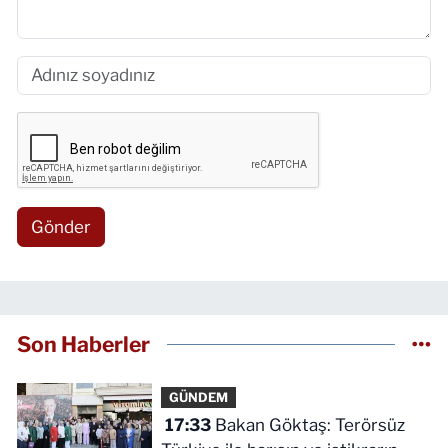
Gönder
Son Haberler
GÜNDEM
17:33
Bakan Göktaş: Terörsüz