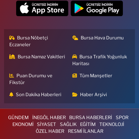
Bursa Nöbetçi
Bursa Hava Durumu
Eczaneler
Bursa Namaz Vakitleri
Bursa Trafik Yoğunluk
Haritası
Puan Durumu ve
Tüm Manşetler
Fikstür
Son Dakika Haberleri
Haber Arşivi
GÜNDEM
İNEGÖL HABER
BURSA HABERLERİ
SPOR
EKONOMİ
SİYASET
SAĞLIK
EĞİTİM
TEKNOLOJİ
ÖZEL HABER
RESMİ İLANLAR