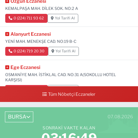
Özgün Eczanesi
KEMALPAŞA MAH. DİLEK SOK. NO:2 A
0 (224) 711 93 62
Yol Tarifi Al
Alanyurt Eczanesi
YENİ MAH. MENEKŞE CAD. NO:19 B-C
0 (224) 719 20 30
Yol Tarifi Al
Ege Eczanesi
OSMANİYE MAH. İSTİKLAL CAD. NO:31 A(SOKOLLU HOTEL
KARŞISI)
0 (224) 712 33 73
Yol Tarifi Al
Tüm Nöbetçi Eczaneler
BURSA
07.08.2026
SONRAKI VAKTE KALAN