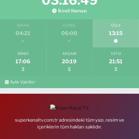
03:16:47
İkindi Namazı
İMSAK
GÜNEŞ
ÖĞLE
04:21
06:00
13:15
İKINDI
AKŞAM
YATSI
17:06
20:19
21:51
Aylık Vakitler
superkanaltv.com.tr adresindeki tüm yazı, resim ve
içeriklerin tüm hakları saklıdır.