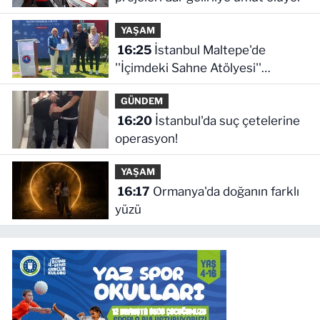
YAŞAM
16:25
İstanbul Maltepe'de
''İçimdeki Sahne Atölyesi''
katılımcıları belgelerini aldı
GÜNDEM
16:20
İstanbul'da suç çetelerine
operasyon!
YAŞAM
16:17
Ormanya'da doğanın farklı
yüzü