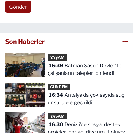
Gönder
Son Haberler
YAŞAM
16:39
Batman Sason Devlet'te
çalışanların talepleri dinlendi
GÜNDEM
16:34
Antalya'da çok sayıda suç
unsuru ele geçirildi
YAŞAM
16:30
Denizli'de sosyal destek
projeleri dar gelirliye umut oluyor