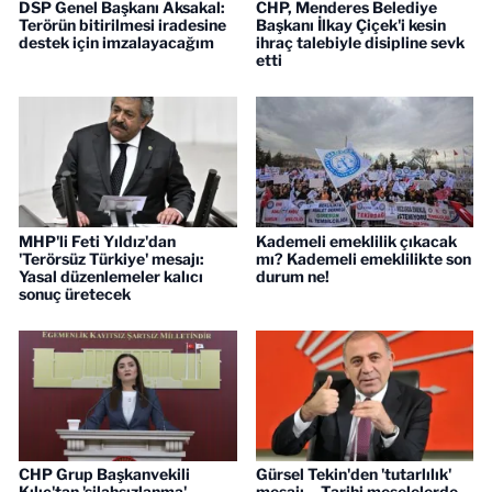
DSP Genel Başkanı Aksakal:
CHP, Menderes Belediye
Terörün bitirilmesi iradesine
Başkanı İlkay Çiçek'i kesin
destek için imzalayacağım
ihraç talebiyle disipline sevk
etti
MHP'li Feti Yıldız'dan
Kademeli emeklilik çıkacak
'Terörsüz Türkiye' mesajı:
mı? Kademeli emeklilikte son
Yasal düzenlemeler kalıcı
durum ne!
sonuç üretecek
CHP Grup Başkanvekili
Gürsel Tekin'den 'tutarlılık'
Kılıç'tan 'silahsızlanma'
mesajı... Tarihi meselelerde