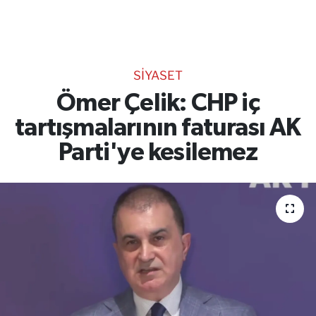
TEKNOLOJİ
CANLI DİNLE
SİYASET
RESMİ İLANLAR
Ömer Çelik: CHP iç
tartışmalarının faturası AK
Gencsesfm Canlı Dinle
Parti'ye kesilemez