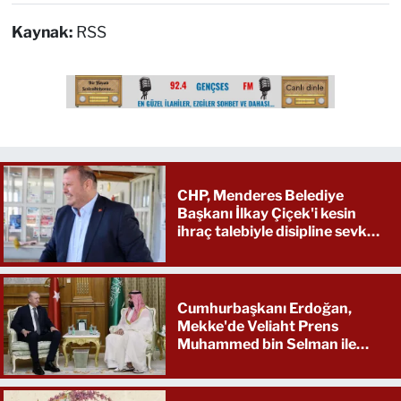
Kaynak:
RSS
CHP, Menderes Belediye
Başkanı İlkay Çiçek'i kesin
ihraç talebiyle disipline sevk
etti
Cumhurbaşkanı Erdoğan,
Mekke'de Veliaht Prens
Muhammed bin Selman ile
görüştü