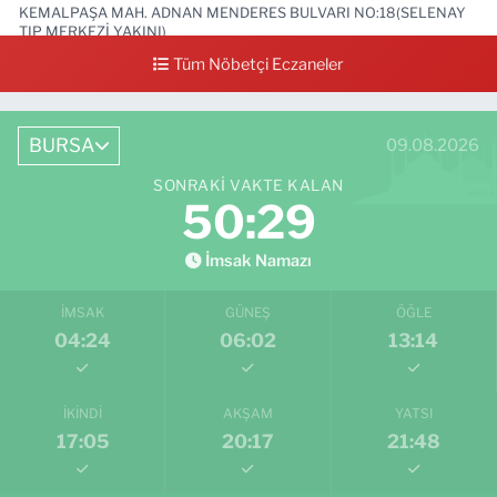
KEMALPAŞA MAH. ADNAN MENDERES BULVARI NO:18(SELENAY
TIP MERKEZİ YAKINI)
Tüm Nöbetçi Eczaneler
0 (224) 711 64 49
Yol Tarifi Al
BURSA
09.08.2026
SONRAKI VAKTE KALAN
50:28
İmsak Namazı
İMSAK
GÜNEŞ
ÖĞLE
04:24
06:02
13:14
İKINDI
AKŞAM
YATSI
17:05
20:17
21:48