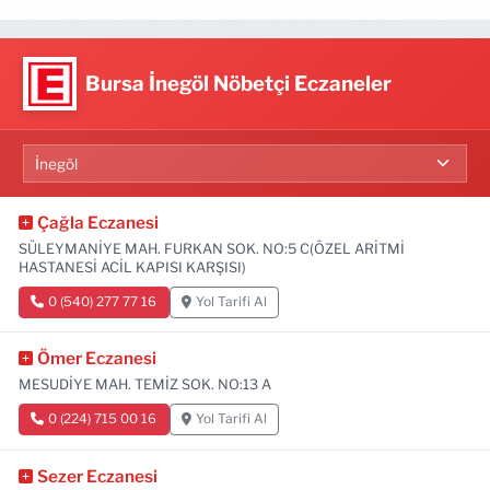
Bursa İnegöl Nöbetçi Eczaneler
Çağla Eczanesi
SÜLEYMANİYE MAH. FURKAN SOK. NO:5 C(ÖZEL ARİTMİ
HASTANESİ ACİL KAPISI KARŞISI)
0 (540) 277 77 16
Yol Tarifi Al
Ömer Eczanesi
MESUDİYE MAH. TEMİZ SOK. NO:13 A
0 (224) 715 00 16
Yol Tarifi Al
Sezer Eczanesi