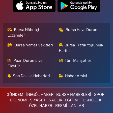
Bursa Nöbetçi
Bursa Hava Durumu
Eczaneler
Bursa Namaz Vakitleri
Bursa Trafik Yoğunluk
Haritası
Puan Durumu ve
Tüm Manşetler
Fikstür
Son Dakika Haberleri
Haber Arşivi
GÜNDEM
İNEGÖL HABER
BURSA HABERLERİ
SPOR
EKONOMİ
SİYASET
SAĞLIK
EĞİTİM
TEKNOLOJİ
ÖZEL HABER
RESMİ İLANLAR