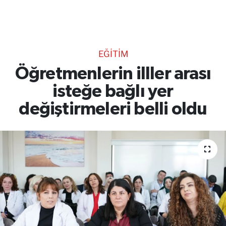
TEKNOLOJİ
CANLI DİNLE
EĞİTİM
RESMİ İLANLAR
Öğretmenlerin illler arası
isteğe bağlı yer
Gencsesfm Canlı Dinle
değiştirmeleri belli oldu