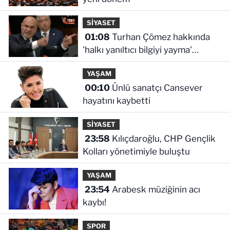
SİYASET
01:08
Turhan Çömez hakkında
'halkı yanıltıcı bilgiyi yayma'
soruşturması
YAŞAM
00:10
Ünlü sanatçı Cansever
hayatını kaybetti
SİYASET
23:58
Kılıçdaroğlu, CHP Gençlik
Kolları yönetimiyle buluştu
YAŞAM
23:54
Arabesk müziğinin acı
kaybı!
SPOR