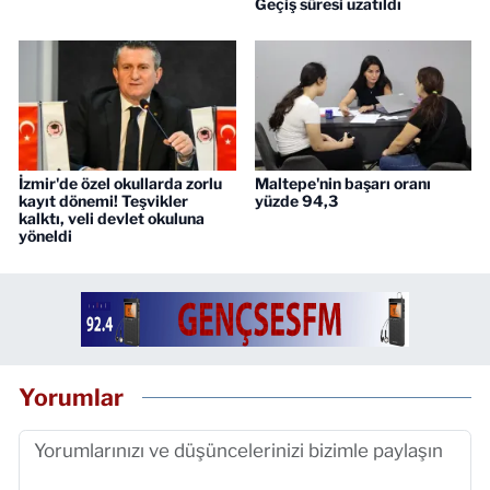
Geçiş süresi uzatıldı
İzmir'de özel okullarda zorlu
Maltepe'nin başarı oranı
kayıt dönemi! Teşvikler
yüzde 94,3
kalktı, veli devlet okuluna
yöneldi
Yorumlar