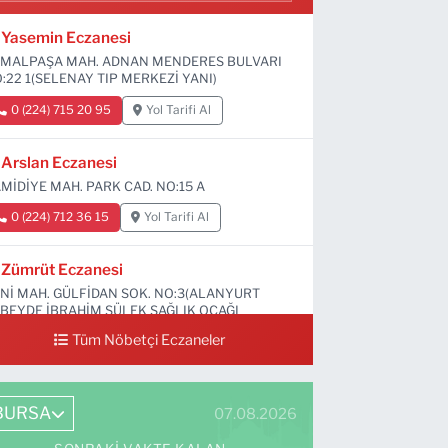
Yasemin Eczanesi
MALPAŞA MAH. ADNAN MENDERES BULVARI
:22 1(SELENAY TIP MERKEZİ YANI)
0 (224) 715 20 95
Yol Tarifi Al
Arslan Eczanesi
MİDİYE MAH. PARK CAD. NO:15 A
0 (224) 712 36 15
Yol Tarifi Al
Zümrüt Eczanesi
Nİ MAH. GÜLFİDAN SOK. NO:3(ALANYURT
BEYDE İBRAHİM SÜLEK SAĞLIK OCAĞI
RŞISI)
Tüm Nöbetçi Eczaneler
0 (531) 239 44 04
Yol Tarifi Al
BURSA
07.08.2026