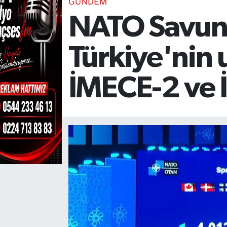
GÜNDEM
NATO Savun
TEKNOLOJİ
CANLI DİNLE
Türkiye'nin 
RESMİ İLANLAR
İMECE-2 ve İ
Gencsesfm Canlı Dinle