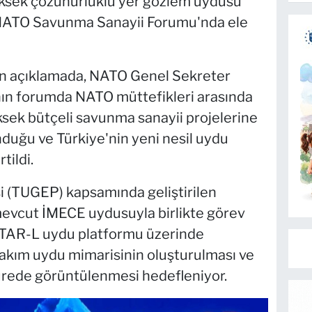
üksek çözünürlüklü yer gözlem uydusu
 NATO Savunma Sanayii Forumu'nda ele
n açıklamada, NATO Genel Sekreter
nın forumda NATO müttefikleri arasında
ksek bütçeli savunma sanayii projelerine
duğu ve Türkiye'nin yeni nesil uydu
tildi.
si (TUGEP) kapsamında geliştirilen
evcut İMECE uydusuyla birlikte görev
TSTAR-L uydu platformu üzerinde
, takım uydu mimarisinin oluşturulması ve
sürede görüntülenmesi hedefleniyor.