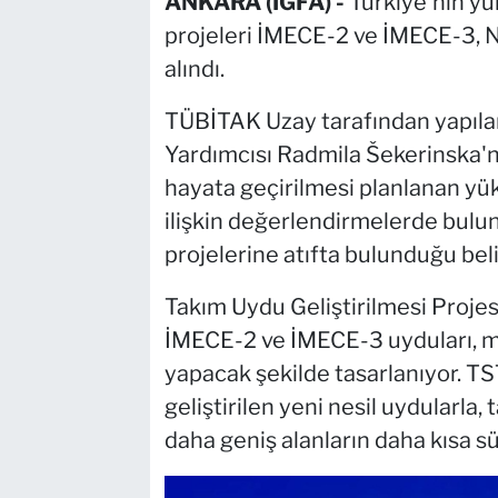
ANKARA (İGFA) -
Türkiye'nin y
projeleri İMECE-2 ve İMECE-3,
alındı.
TÜBİTAK Uzay tarafından yapıla
Yardımcısı Radmila Šekerinska'
hayata geçirilmesi planlanan yü
ilişkin değerlendirmelerde bulun
projelerine atıfta bulunduğu belir
Takım Uydu Geliştirilmesi Proje
İMECE-2 ve İMECE-3 uyduları, m
yapacak şekilde tasarlanıyor. 
geliştirilen yeni nesil uydularla
daha geniş alanların daha kısa 