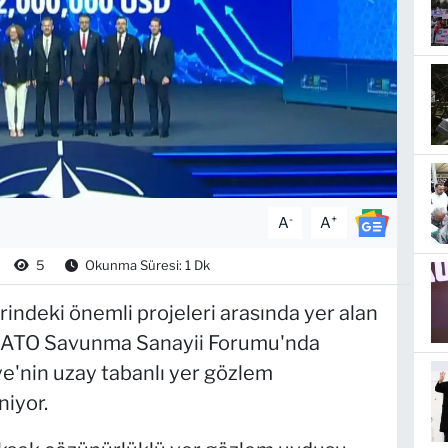
-
+
A
A
5
Okunma Süresi: 1 Dk
erindeki önemli projeleri arasında yer alan
NATO Savunma Sanayii Forumu'nda
ye'nin uzay tabanlı yer gözlem
niyor.