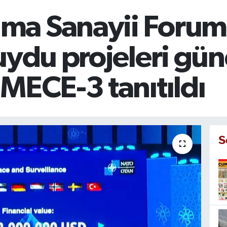
ma Sanayii Foru
uydu projeleri gü
MECE-3 tanıtıldı
S