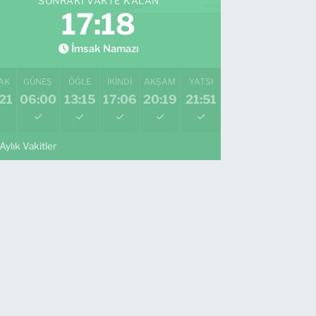
SONRAKI VAKTE KALAN
17:16
İmsak Namazı
AK
GÜNEŞ
ÖĞLE
İKINDI
AKŞAM
YATSI
21
06:00
13:15
17:06
20:19
21:51
Aylık Vakitler