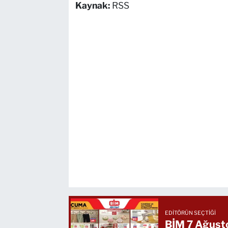
Kaynak:
RSS
EDITÖRÜN SEÇTIĞI
BİM 7 Ağusto