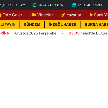
5,0317
64,2463
6510.40
%
-0.02
%
0.07
%
0.45
Foto Galeri
Videolar
Yazarlar
Canlı Y
LI YAYIN
GÜNDEM
İNEGÖL HABER
BURSA HAB
kika
2026 Perşembe
23:05
İnegöl'de Bugün Kimler Vefat Etti?