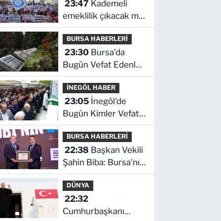
23:47
Kademeli
ve fiyatları
emeklilik çıkacak mı?
Kademeli emeklilikte
BURSA HABERLERİ
son durum ne!
23:30
Bursa’da
Bugün Vefat Edenler
Kimler? | 06 Ağustos
İNEGÖL HABER
2026 Perşembe
23:05
İnegöl'de
Bugün Kimler Vefat
Etti? | 06 Ağustos
BURSA HABERLERİ
2026 Perşembe
22:38
Başkan Vekili
Şahin Biba: Bursa'nın
geleceğini bütüncül
DÜNYA
anlayışla planlıyoruz
22:32
Cumhurbaşkanı