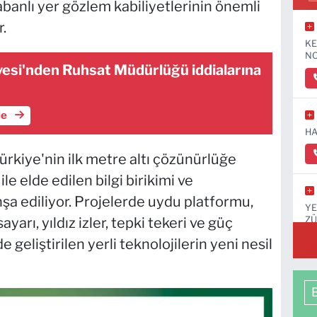
abanlı yer gözlem kabiliyetlerinin önemli
.
KE
NO
yesi'nden Ruhsat Müdürlüğü iddialarına
le
HA
rkiye'nin ilk metre altı çözünürlüğe
 elde edilen bilgi birikimi ve
şa ediliyor. Projelerde uydu platformu,
YE
ZÜ
yarı, yıldız izler, tepki tekeri ve güç
KA
e geliştirilen yerli teknolojilerin yeni nesil