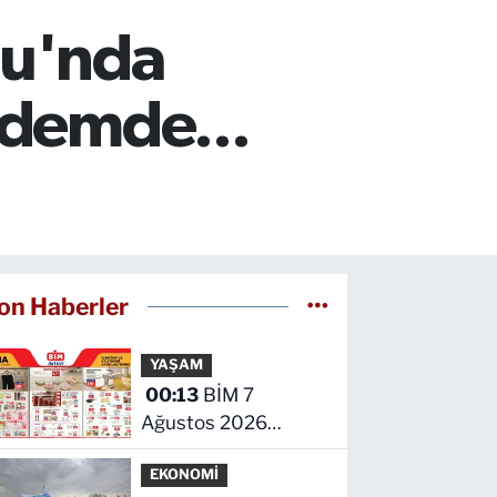
mu'nda
ndemde...
on Haberler
YAŞAM
00:13
BİM 7
Ağustos 2026
kataloğu yayımlandı!
EKONOMİ
İşte indirimli ürünler