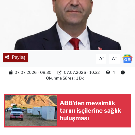
Paylaş
-
+
A
A
07.07.2026 - 09:30
07.07.2026 - 10:32
4
Okunma Süresi: 1 Dk
ABB'den mevsimlik
tarım işçilerine sağlık
buluşması