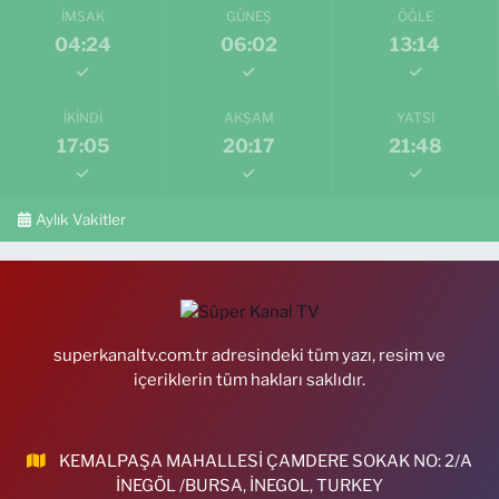
İMSAK
GÜNEŞ
ÖĞLE
04:24
06:02
13:14
İKINDI
AKŞAM
YATSI
17:05
20:17
21:48
Aylık Vakitler
superkanaltv.com.tr adresindeki tüm yazı, resim ve
içeriklerin tüm hakları saklıdır.
KEMALPAŞA MAHALLESİ ÇAMDERE SOKAK NO: 2/A
İNEGÖL /BURSA, İNEGOL, TURKEY