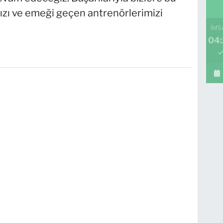
zı ve emeği geçen antrenörlerimizi
İMS
04: