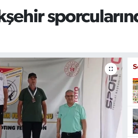
ehir sporcularınd
S