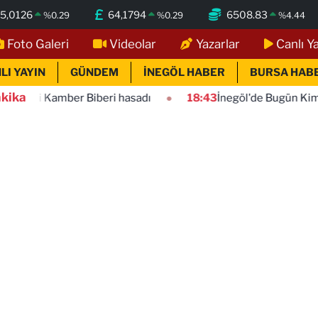
5,0126
64,1794
6508.83
%
0.29
%
0.29
%
4.44
Foto Galeri
Videolar
Yazarlar
Canlı Y
LI YAYIN
GÜNDEM
İNEGÖL HABER
BURSA HAB
kika
ber Biberi hasadı
18:43
İnegöl'de Bugün Kimler Vefat Ett