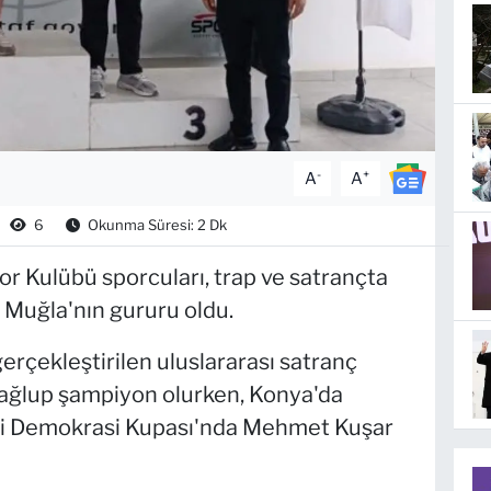
-
+
A
A
6
Okunma Süresi: 2 Dk
r Kulübü sporcuları, trap ve satrançta
e Muğla'nın gururu oldu.
erçekleştirilen uluslararası satranç
ağlup şampiyon olurken, Konya'da
lli Demokrasi Kupası'nda Mehmet Kuşar