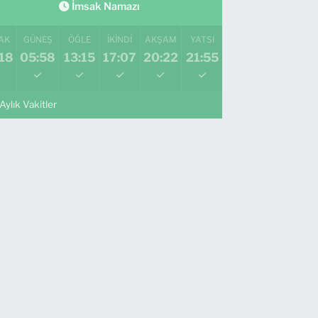
İmsak Namazı
AK
GÜNEŞ
ÖĞLE
İKINDI
AKŞAM
YATSI
18
05:58
13:15
17:07
20:22
21:55
Aylık Vakitler