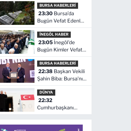
BURSA HABERLERİ
son durum ne!
23:30
Bursa’da
Bugün Vefat Edenler
Kimler? | 06 Ağustos
İNEGÖL HABER
2026 Perşembe
23:05
İnegöl'de
Bugün Kimler Vefat
Etti? | 06 Ağustos
BURSA HABERLERİ
2026 Perşembe
22:38
Başkan Vekili
Şahin Biba: Bursa'nın
geleceğini bütüncül
DÜNYA
anlayışla planlıyoruz
22:32
Cumhurbaşkanı
Erdoğan, Suudi
Arabistan yolcusu