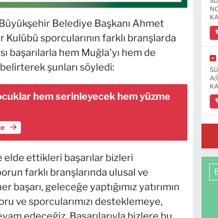
SÜ
NO
KA
la Büyükşehir Belediye Başkanı Ahmet
 Kulübü sporcularının farklı branşlarda
rası başarılarla hem Muğla'yı hem de
 belirterek şunları söyledi:
SÜ
A(
KA
ocuklar hem serinleyecek hem yüzme
le
OS
MA
 elde ettikleri başarılar bizleri
orun farklı branşlarında ulusal ve
her başarı, geleceğe yaptığımız yatırımın
sporu ve sporcularımızı desteklemeye,
vam edeceğiz. Başarılarıyla bizlere bu