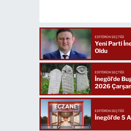
EDITÖRÜN SEÇTIĞI
Yeni Parti İ
Oldu
EDITÖRÜN SEÇTIĞI
İnegöl'de Bu
2026 Çarşa
EDITÖRÜN SEÇTIĞI
İnegöl'de 5 