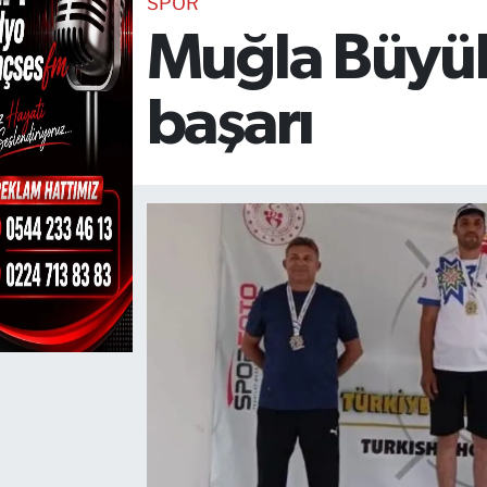
SPOR
Muğla Büyükş
TEKNOLOJİ
CANLI DİNLE
başarı
RESMİ İLANLAR
Gencsesfm Canlı Dinle