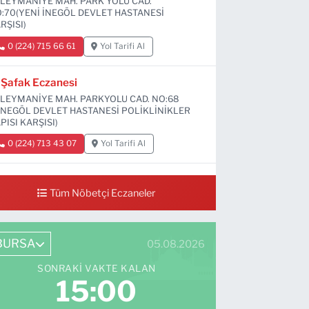
LEYMANİYE MAH. PARK YOLU CAD.
:70(YENİ İNEGÖL DEVLET HASTANESİ
RŞISI)
0 (224) 715 66 61
Yol Tarifi Al
Şafak Eczanesi
LEYMANİYE MAH. PARKYOLU CAD. NO:68
İNEGÖL DEVLET HASTANESİ POLİKLİNİKLER
PISI KARŞISI)
0 (224) 713 43 07
Yol Tarifi Al
Sevim Eczanesi
Tüm Nöbetçi Eczaneler
MANİYE MAH. 6 EYLÜL CAD. NO:12 A(GRAND
Vİ DÜĞÜN SALONU ALTI)
0 (552) 829 22 16
Yol Tarifi Al
BURSA
05.08.2026
SONRAKI VAKTE KALAN
14:59