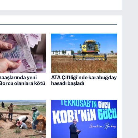
aaşlarında yeni
ATA Çiftliği'nde karabuğday
orcu olanlara kötü
hasadı başladı