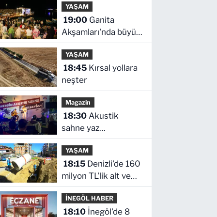
YAŞAM
canlı izle
19:00
Ganita
Akşamları'nda büyük
coşku
YAŞAM
18:45
Kırsal yollara
neşter
Magazin
18:30
Akustik
sahne yaz
akşamlarına ritim
YAŞAM
katıyor
18:15
Denizli'de 160
milyon TL'lik alt ve
üstyapı yatırımı
İNEGÖL HABER
18:10
İnegöl'de 8