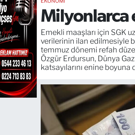
EKONOMİ
Milyonlarca
TEKNOLOJİ
CANLI DİNLE
Emekli maaşları için SGK uz
verilerinin ilan edilmesiyle
RESMİ İLANLAR
temmuz dönemi refah düzen
Özgür Erdursun, Dünya Gaze
Gencsesfm Canlı Dinle
katsayılarını enine boyuna d