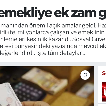
 emekliye ek zam 
manından önemli açıklamalar geldi. Haz
 birlikte, milyonlarca çalışan ve emeklini
lemeleri kesinlik kazandı. Sosyal Güv
tesi bünyesindeki yazısında mevcut ek
eğerlendirdi. İşte tüm detaylar...
S