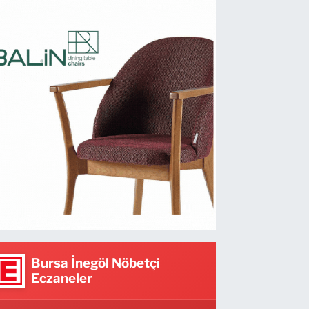
Bursa İnegöl Nöbetçi
Eczaneler