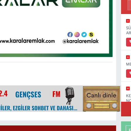
SÜ
AR
ME
KE
NO