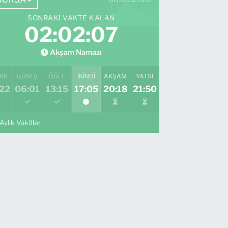
SONRAKI VAKTE KALAN
02:02:06
Akşam Namazı
AK
GÜNEŞ
ÖĞLE
İKINDI
AKŞAM
YATSI
:22
06:01
13:15
17:05
20:18
21:50
Aylık Vakitler