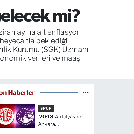
gelecek mi?
iran ayına ait enflasyon
n heyecanla beklediği
enlik Kurumu (SGK) Uzmanı
onomik verileri ve maaş
on Haberler
SPOR
20:18
Antalyaspor
Ankara
Keçiörengücü maçını