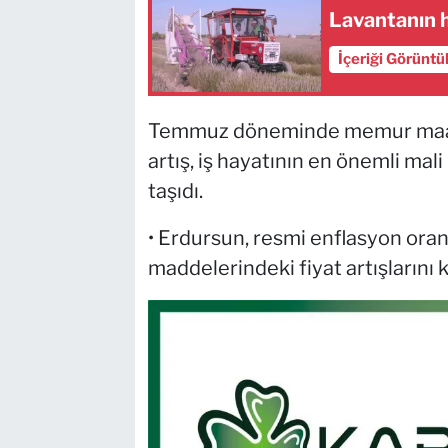
Lavantanın h
İçeriği Görüntü
Temmuz döneminde memur maaş k
artış, iş hayatının en önemli mal
taşıdı.
• Erdursun, resmi enflasyon oranı
maddelerindeki fiyat artışlarını k