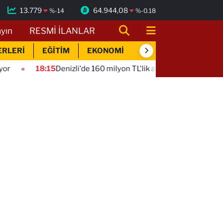
13.779
64.944,08
%
-14
%
-0.18
ayın
RESMİ İLANLAR
ERLERİ
EĞİTİM
EKONOMİ
SİYASET
SPOR
:15
Denizli'de 160 milyon TL'lik alt ve üstyapı yatırımı
18:1