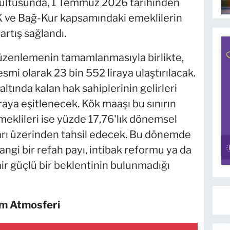
rultusunda, 1 Temmuz 2026 tarihinden
K ve Bağ-Kur kapsamındaki emeklilerin
artış sağlandı.
üzenlemenin tamamlanmasıyla birlikte,
resmi olarak 23 bin 552 liraya ulaştırılacak.
altında kalan hak sahiplerinin gelirleri
raya eşitlenecek. Kök maaşı bu sınırın
eklileri ise yüzde 17,76'lık dönemsel
ları üzerinden tahsil edecek. Bu dönemde
ngi bir refah payı, intibak reformu ya da
r güçlü bir beklentinin bulunmadığı
im Atmosferi