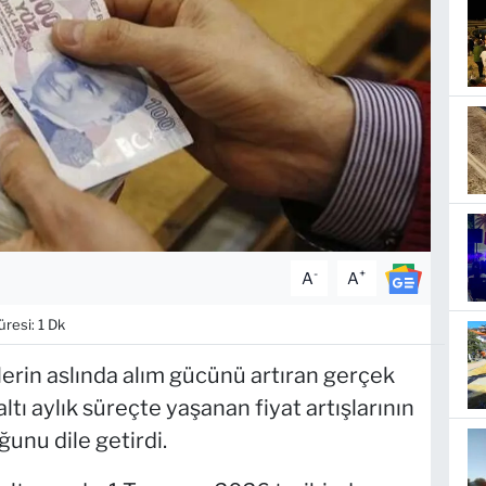
-
+
A
A
esi: 1 Dk
erin aslında alım gücünü artıran gerçek
ltı aylık süreçte yaşanan fiyat artışlarının
ğunu dile getirdi.