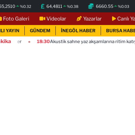
55,2510
64,4811
6660.55
%
0.32
%
0.38
%
0.03
Foto Galeri
Videolar
Yazarlar
Canlı Y
LI YAYIN
GÜNDEM
İNEGÖL HABER
BURSA HAB
kika
18:30
Akustik sahne yaz akşamlarına ritim katıyor
18