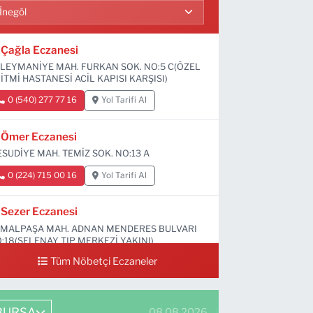
Çağla Eczanesi
LEYMANİYE MAH. FURKAN SOK. NO:5 C(ÖZEL
İTMİ HASTANESİ ACİL KAPISI KARŞISI)
0 (540) 277 77 16
Yol Tarifi Al
Ömer Eczanesi
SUDİYE MAH. TEMİZ SOK. NO:13 A
0 (224) 715 00 16
Yol Tarifi Al
Sezer Eczanesi
MALPAŞA MAH. ADNAN MENDERES BULVARI
:18(SELENAY TIP MERKEZİ YAKINI)
Tüm Nöbetçi Eczaneler
0 (224) 711 64 49
Yol Tarifi Al
BURSA
08.08.2026