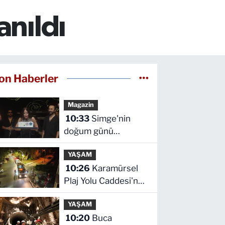
anıldı
on Haberler
Magazin
10:33
Simge'nin
doğum günü
sahnede kutlandı!
YAŞAM
10:26
Karamürsel
Plaj Yolu Caddesi'ne
özel asfalt dokunuşu
YAŞAM
10:20
Buca