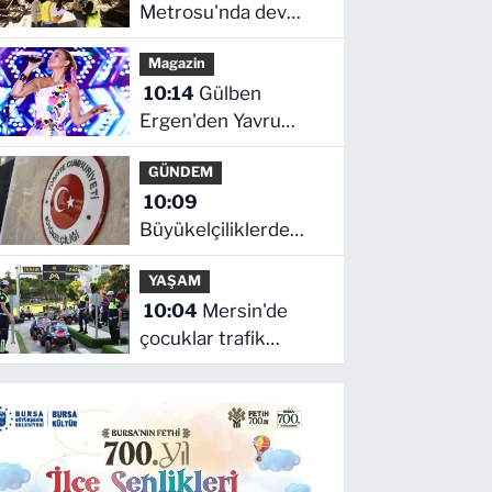
Metrosu'nda dev
adım
Magazin
10:14
Gülben
Ergen'den Yavru
Vatan'da 'yapay zekâ'
GÜNDEM
çıkışı
10:09
Büyükelçiliklerde
değişim... 4 ülkeye
YAŞAM
yeni atama
10:04
Mersin'de
çocuklar trafik
kurallarını öğreniyor