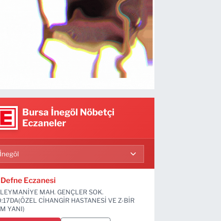
Bursa İnegöl Nöbetçi
Eczaneler
Defne Eczanesi
LEYMANİYE MAH. GENÇLER SOK.
:17DA(ÖZEL CİHANGİR HASTANESİ VE Z-BİR
M YANI)