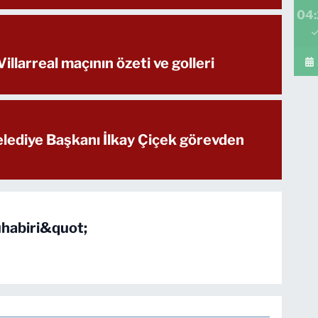
04
illarreal maçının özeti ve golleri
ediye Başkanı İlkay Çiçek görevden
habiri&quot;