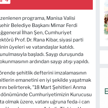
le
üzenlenen programa, Manisa Valisi
ehir Belediye Başkanı Mimar Ferdi
uğgeneral İlhan Şen, Cumhuriyet
örü Prof. Dr. Rana Kibar, siyasi parti
inin üyeleri ve vatandaşlar katıldı.
 sunulmasıyla başladı. Saygı duruşunda
 okunmasının ardından saygı atışı yapıldı.
örende şehitlik defterini imzalamasının
itlerin emanetini en iyi şekilde yaşatmak
rını belirterek, "18 Mart Şehitleri Anma
ıl dönümünde Cumhuriyetimizin Kurucusu
a olmak üzere, vatanı uğruna feda-i can