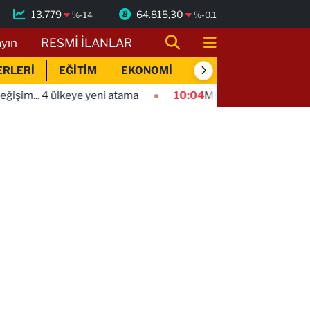
13.779
64.815,30
%
-14
%
-0.1
ayın
RESMİ İLANLAR
ERLERİ
EĞİTİM
EKONOMİ
SİYASET
SPOR
keye yeni atama
10:04
Mersin'de çocuklar trafik kurallarını