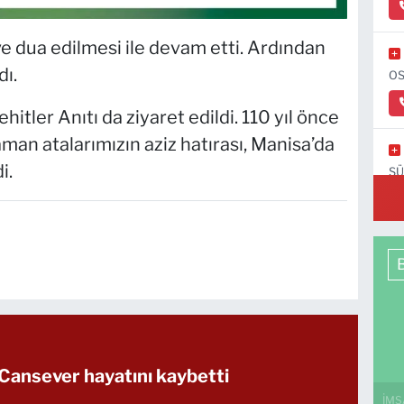
e dua edilmesi ile devam etti. Ardından
dı.
OS
tler Anıtı da ziyaret edildi. 110 yıl önce
man atalarımızın aziz hatırası, Manisa’da
i.
SÜ
C-
 Cansever hayatını kaybetti
İMS