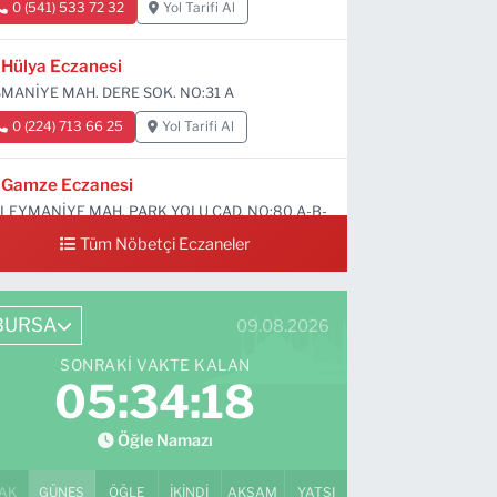
0 (541) 533 72 32
Yol Tarifi Al
Hülya Eczanesi
MANİYE MAH. DERE SOK. NO:31 A
0 (224) 713 66 25
Yol Tarifi Al
Gamze Eczanesi
LEYMANİYE MAH. PARK YOLU CAD. NO:80 A-B-
D
Tüm Nöbetçi Eczaneler
0 (224) 713 01 91
Yol Tarifi Al
BURSA
09.08.2026
SONRAKI VAKTE KALAN
05:34:17
Öğle Namazı
AK
GÜNEŞ
ÖĞLE
İKINDI
AKŞAM
YATSI