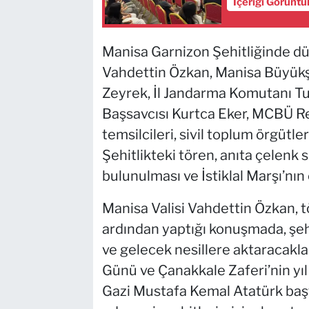
İçeriği Görüntü
Manisa Garnizon Şehitliğinde d
Vahdettin Özkan, Manisa Büyükş
Zeyrek, İl Jandarma Komutanı T
Başsavcısı Kurtca Eker, MCBÜ Rekt
temsilcileri, sivil toplum örgütler
Şehitlikteki tören, anıta çelenk
bulunulması ve İstiklal Marşı’nın
Manisa Valisi Vahdettin Özkan, t
ardından yaptığı konuşmada, şeh
ve gelecek nesillere aktaracakla
Günü ve Çanakkale Zaferi’nin y
Gazi Mustafa Kemal Atatürk başt