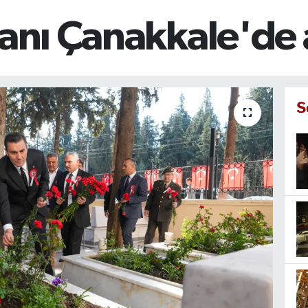
tanı Çanakkale'de 
S