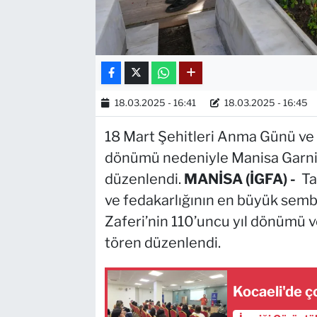
18.03.2025 - 16:41
18.03.2025 - 16:45
18 Mart Şehitleri Anma Günü ve 
dönümü nedeniyle Manisa Garniz
düzenlendi.
MANİSA (İGFA) -
Ta
ve fedakarlığının en büyük semb
Zaferi’nin 110’uncu yıl dönümü 
tören düzenlendi.
Kocaeli'de ç