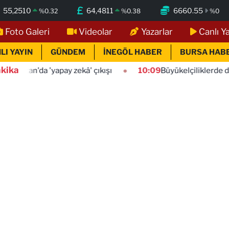
55,2510
64,4811
6660.55
%
0.32
%
0.38
%
0
Foto Galeri
Videolar
Yazarlar
Canlı Y
LI YAYIN
GÜNDEM
İNEGÖL HABER
BURSA HAB
kika
yapay zekâ' çıkışı
10:09
Büyükelçiliklerde değişim... 4 ül