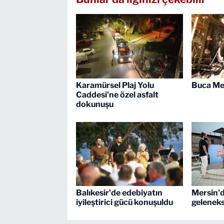
Karamürsel Plaj Yolu
Buca Me
Caddesi'ne özel asfalt
dokunuşu
Balıkesir'de edebiyatın
Mersin'd
iyileştirici gücü konuşuldu
geleneks