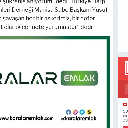
ve şükranla anıyorum” dedi. Türkiye Harp
imleri Derneği Manisa Şube Başkanı Yusuf
 savaşan her bir askerimiz, bir nefer
it olarak cennete yürümüştür” dedi.
SÜ
NO
AV