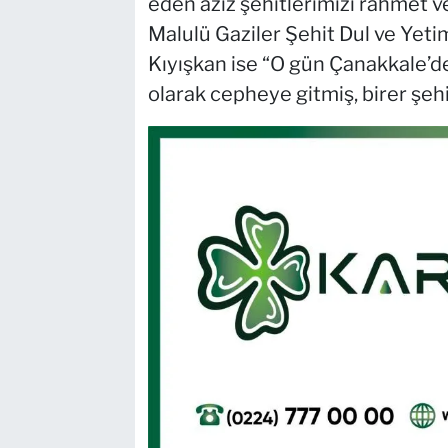
eden aziz şehitlerimizi rahmet 
Malulü Gaziler Şehit Dul ve Yet
Kıyışkan ise “O gün Çanakkale’de
olarak cepheye gitmiş, birer şeh