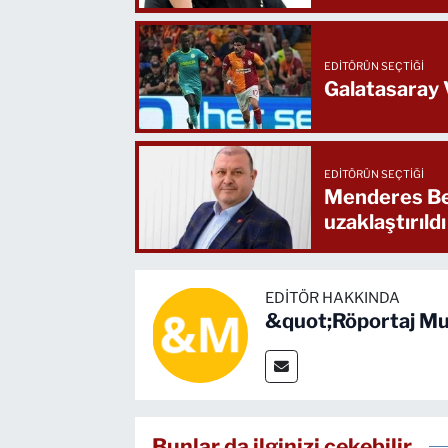
EDITÖRÜN SEÇTIĞI
Galatasaray V
EDITÖRÜN SEÇTIĞI
Menderes Bel
uzaklaştırıldı
EDITÖR HAKKINDA
&quot;Röportaj Mu
Bunlar da ilginizi çekebilir