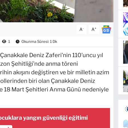
-
+
A
A
1
Okunma Süresi: 1 Dk
Çanakkale Deniz Zaferi’nin 110’uncu yıl
on Şehitliği’nde anma töreni
rihin akışını değiştiren ve bir milletin azim
ollerinden biri olan Çanakkale Deniz
ve 18 Mart Şehitleri Anma Günü nedeniyle
ocuklara yangın güvenliği eğitimi