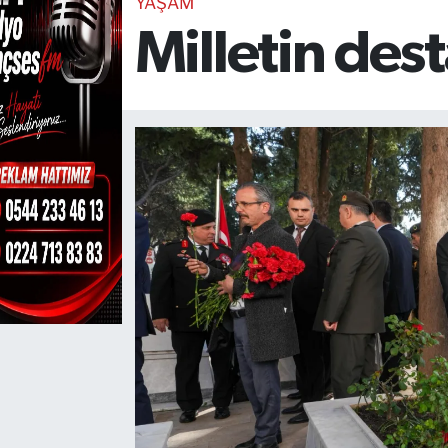
YAŞAM
Milletin des
TEKNOLOJİ
CANLI DİNLE
RESMİ İLANLAR
Gencsesfm Canlı Dinle