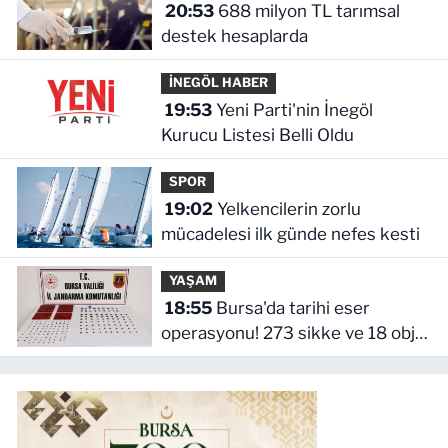
20:53
688 milyon TL tarımsal
destek hesaplarda
İNEGÖL HABER
19:53
Yeni Parti'nin İnegöl
Kurucu Listesi Belli Oldu
SPOR
19:02
Yelkencilerin zorlu
mücadelesi ilk günde nefes kesti
YAŞAM
18:55
Bursa'da tarihi eser
operasyonu! 273 sikke ve 18 obje
ele geçirildi