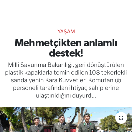
TEKNOLOJİ
CANLI DİNLE
YAŞAM
RESMİ İLANLAR
Mehmetçikten anlamlı
destek!
Gencsesfm Canlı Dinle
Milli Savunma Bakanlığı, geri dönüştürülen
plastik kapaklarla temin edilen 108 tekerlekli
sandalyenin Kara Kuvvetleri Komutanlığı
personeli tarafından ihtiyaç sahiplerine
ulaştırıldığını duyurdu.