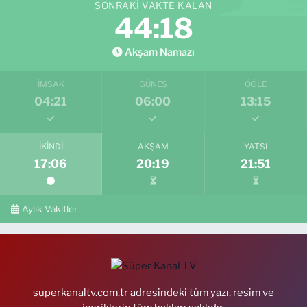
SONRAKI VAKTE KALAN
44:17
Akşam Namazı
İMSAK
GÜNEŞ
ÖĞLE
04:21
06:00
13:15
İKINDI
AKŞAM
YATSI
17:06
20:19
21:51
Aylık Vakitler
superkanaltv.com.tr adresindeki tüm yazı, resim ve