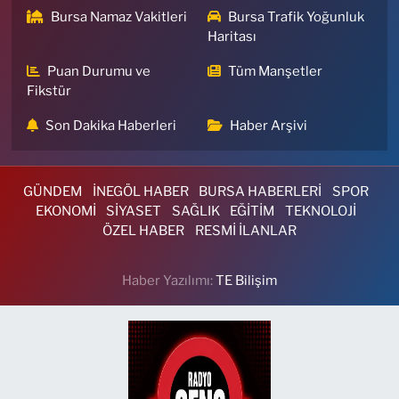
Bursa Namaz Vakitleri
Bursa Trafik Yoğunluk
Haritası
Puan Durumu ve
Tüm Manşetler
Fikstür
Son Dakika Haberleri
Haber Arşivi
GÜNDEM
İNEGÖL HABER
BURSA HABERLERİ
SPOR
EKONOMİ
SİYASET
SAĞLIK
EĞİTİM
TEKNOLOJİ
ÖZEL HABER
RESMİ İLANLAR
Haber Yazılımı:
TE Bilişim