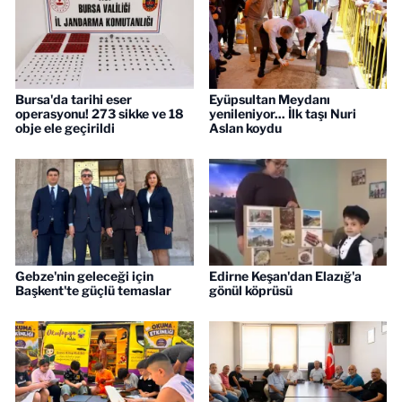
Bursa'da tarihi eser
Eyüpsultan Meydanı
operasyonu! 273 sikke ve 18
yenileniyor... İlk taşı Nuri
obje ele geçirildi
Aslan koydu
Gebze'nin geleceği için
Edirne Keşan'dan Elazığ'a
Başkent'te güçlü temaslar
gönül köprüsü