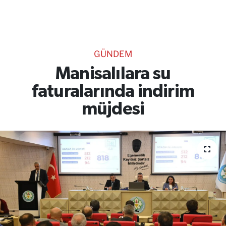
TEKNOLOJİ
CANLI DİNLE
GÜNDEM
RESMİ İLANLAR
Manisalılara su
faturalarında indirim
Gencsesfm Canlı Dinle
müjdesi