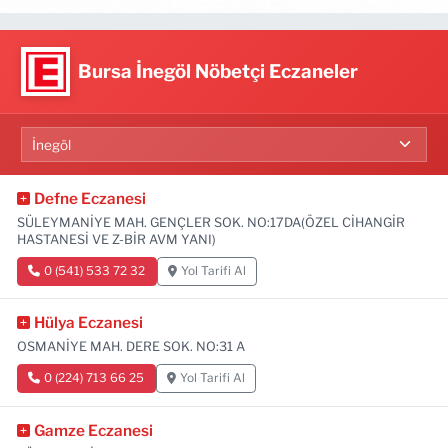
Bursa İnegöl Nöbetçi Eczaneler
Defne Eczanesi
SÜLEYMANİYE MAH. GENÇLER SOK. NO:17DA(ÖZEL CİHANGİR
HASTANESİ VE Z-BİR AVM YANI)
0 (541) 533 72 32
Yol Tarifi Al
Hülya Eczanesi
OSMANİYE MAH. DERE SOK. NO:31 A
0 (224) 713 66 25
Yol Tarifi Al
Gamze Eczanesi