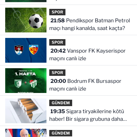
SPOR
21:58
Pendikspor Batman Petrol
maçı hangi kanalda, saat kaçta?
SPOR
20:42
Vanspor FK Kayserispor
maçını canlı izle
SPOR
20:00
Bodrum FK Bursaspor
maçını canlı izle
GÜNDEM
19:35
Sigara tiryakilerine kötü
haber! Bir sigara grubuna daha
zam geldi
GÜNDEM