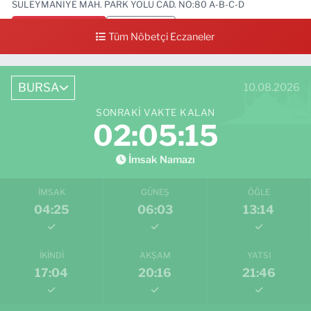
SÜLEYMANİYE MAH. PARK YOLU CAD. NO:80 A-B-C-D
0 (224) 713 01 91
Yol Tarifi Al
Tüm Nöbetçi Eczaneler
BURSA
10.08.2026
SONRAKI VAKTE KALAN
02:05:14
İmsak Namazı
İMSAK
GÜNEŞ
ÖĞLE
04:25
06:03
13:14
İKINDI
AKŞAM
YATSI
17:04
20:16
21:46