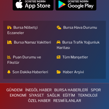
Bursa Nöbetçi
Bursa Hava Durumu
Eczaneler
Bursa Namaz Vakitleri
Bursa Trafik Yoğunluk
Haritası
Puan Durumu ve
Tüm Manşetler
Fikstür
Son Dakika Haberleri
Haber Arşivi
GÜNDEM
İNEGÖL HABER
BURSA HABERLERİ
SPOR
EKONOMİ
SİYASET
SAĞLIK
EĞİTİM
TEKNOLOJİ
ÖZEL HABER
RESMİ İLANLAR