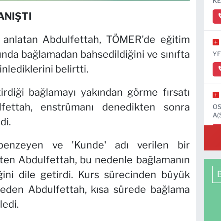
KE
ANIŞTI
i anlatan Abdulfettah, TÖMER'de eğitim
nda bağlamadan bahsedildiğini ve sınıfta
YE
nlediklerini belirtti.
tirdiği bağlamayı yakından görme fırsatı
fettah, enstrümanı denedikten sonra
OS
A(
di.
benzeyen ve 'Kunde' adı verilen bir
ten Abdulfettah, bu nedenle bağlamanın
ğini dile getirdi. Kurs sürecinden büyük
den Abdulfettah, kısa sürede bağlama
edi.