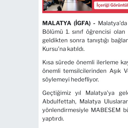
İçeriği Görüntü
MALATYA (İGFA) -
Malatya'da
Bölümü 1. sınıf öğrencisi olan
geldikten sonra tanıştığı ba
Kursu'na katıldı.
Kısa sürede önemli ilerleme ka
önemli temsilcilerinden Aşık V
söylemeyi hedefliyor.
Geçtiğimiz yıl Malatya'ya g
Abdulfettah, Malatya Uluslara
yönlendirmesiyle MABESEM bün
yaptırdı.