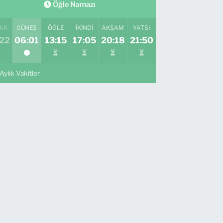
Öğle Namazı
AK
GÜNEŞ
ÖĞLE
İKINDI
AKŞAM
YATSI
:22
06:01
13:15
17:05
20:18
21:50
Aylık Vakitler