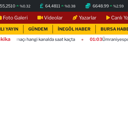
55,2510
64,4811
6648.99
%
0.32
%
0.38
%
2.59
Foto Galeri
Videolar
Yazarlar
Canlı Y
LI YAYIN
GÜNDEM
İNEGÖL HABER
BURSA HAB
kika
 kanalda saat kaçta
01:03
Ümraniyespor Mardin 1969 Spor 