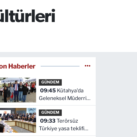
ltürleri
on Haberler
GÜNDEM
09:45
Kütahya'da
Geleneksel Müderris
Mahallesi Şenliği
GÜNDEM
coşkusu
09:33
Terörsüz
Türkiye yasa teklifi
komisyondan geçti