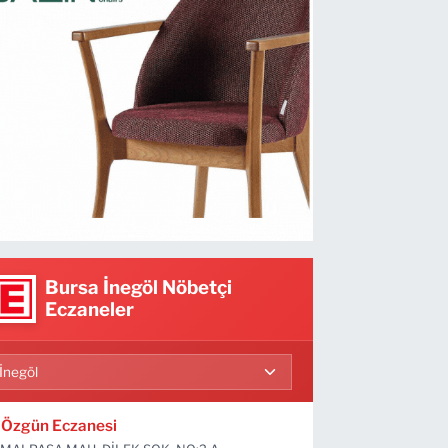
Bursa İnegöl Nöbetçi
Eczaneler
Özgün Eczanesi