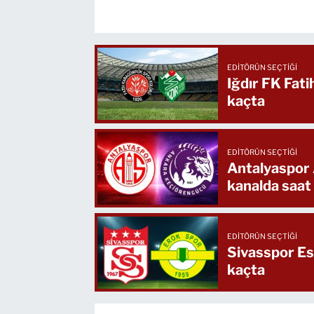
EDITÖRÜN SEÇTIĞI
Iğdır FK Fat
kaçta
EDITÖRÜN SEÇTIĞI
Antalyaspor
kanalda saat
EDITÖRÜN SEÇTIĞI
Sivasspor Es
kaçta