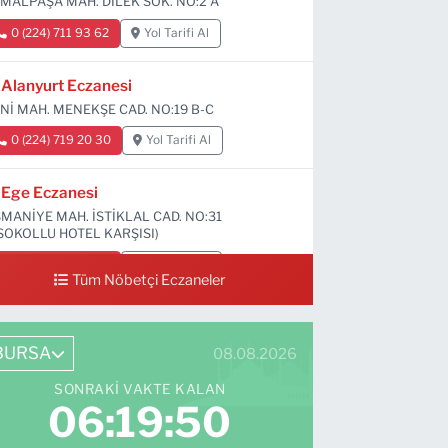
MALPAŞA MAH. DİLEK SOK. NO:2 A
0 (224) 711 93 62
Yol Tarifi Al
Alanyurt Eczanesi
Nİ MAH. MENEKŞE CAD. NO:19 B-C
0 (224) 719 20 30
Yol Tarifi Al
Ege Eczanesi
MANİYE MAH. İSTİKLAL CAD. NO:31
SOKOLLU HOTEL KARŞISI)
0 (224) 712 33 73
Yol Tarifi Al
Tüm Nöbetçi Eczaneler
BURSA
08.08.2026
SONRAKI VAKTE KALAN
06:19:48