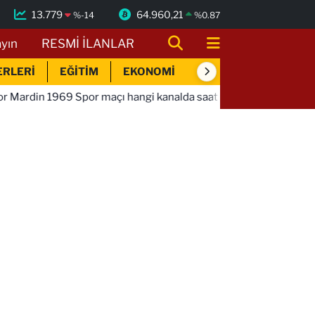
13.779
64.960,21
%
-14
%
0.87
ayın
RESMİ İLANLAR
ERLERİ
EĞİTİM
EKONOMİ
SİYASET
SPOR
maçı hangi kanalda saat kaçta!
01:01
Bandırmaspor İstan