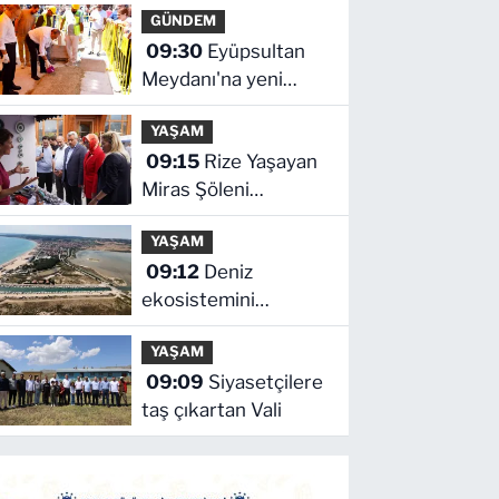
GÜNDEM
09:30
Eyüpsultan
Meydanı'na yeni
düzenleme
YAŞAM
09:15
Rize Yaşayan
Miras Şöleni
coşkuyla başladı
YAŞAM
09:12
Deniz
ekosistemini
koruyacak proje
YAŞAM
09:09
Siyasetçilere
taş çıkartan Vali