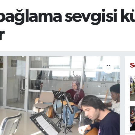
ağlama sevgisi kü
r
S