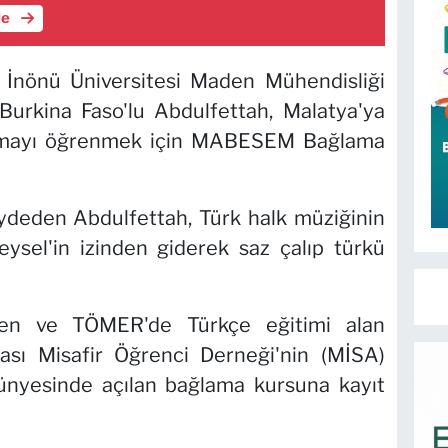
le
 İnönü Üniversitesi Maden Mühendisliği
 Burkina Faso'lu Abdulfettah, Malatya'ya
ğlamayı öğrenmek için MABESEM Bağlama
ydeden Abdulfettah, Türk halk müziğinin
eysel'in izinden giderek saz çalıp türkü
elen ve TÖMER'de Türkçe eğitimi alan
rası Misafir Öğrenci Derneği'nin (MİSA)
yesinde açılan bağlama kursuna kayıt