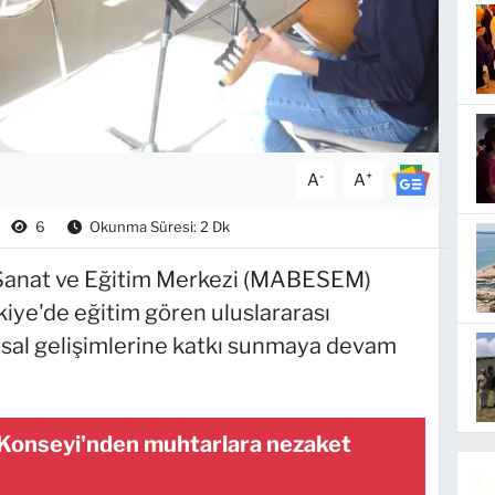
-
+
A
A
6
Okunma Süresi: 2 Dk
 Sanat ve Eğitim Merkezi (MABESEM)
kiye'de eğitim gören uluslararası
atsal gelişimlerine katkı sunmaya devam
Konseyi'nden muhtarlara nezaket