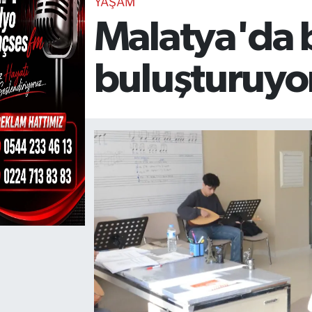
YAŞAM
Malatya'da b
TEKNOLOJİ
CANLI DİNLE
buluşturuyo
RESMİ İLANLAR
Gencsesfm Canlı Dinle