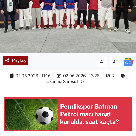
Paylaş
-
+
A
A
02.06.2026 - 11:16
02.06.2026 - 13:26
7
Okunma Süresi: 1 Dk
Pendikspor Batman
Petrol maçı hangi
kanalda, saat kaçta?