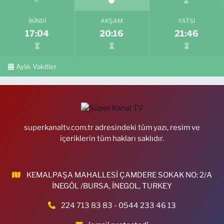
İKINDI
AKŞAM
YATSI
17:04
20:16
21:46
Aylık Vakitler
superkanaltv.com.tr adresindeki tüm yazı, resim ve
içeriklerin tüm hakları saklıdır.
KEMALPAŞA MAHALLESİ ÇAMDERE SOKAK NO: 2/A
İNEGÖL /BURSA, İNEGOL, TURKEY
224 713 83 83 - 0544 233 46 13