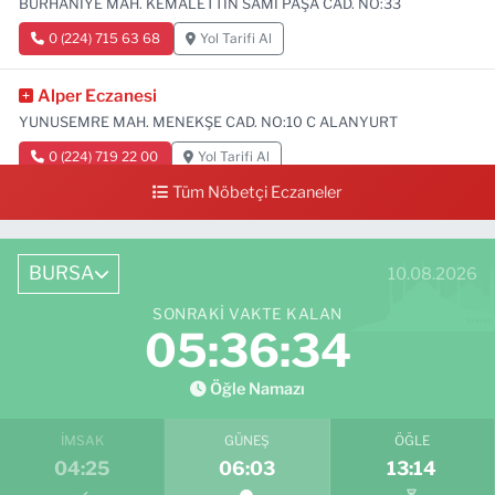
BURHANİYE MAH. KEMALETTİN SAMİ PAŞA CAD. NO:33
0 (224) 715 63 68
Yol Tarifi Al
Alper Eczanesi
YUNUSEMRE MAH. MENEKŞE CAD. NO:10 C ALANYURT
0 (224) 719 22 00
Yol Tarifi Al
Tüm Nöbetçi Eczaneler
BURSA
10.08.2026
SONRAKI VAKTE KALAN
05:36:33
Öğle Namazı
İMSAK
GÜNEŞ
ÖĞLE
04:25
06:03
13:14