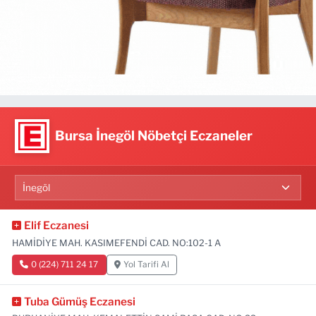
Bursa İnegöl Nöbetçi Eczaneler
Elif Eczanesi
HAMİDİYE MAH. KASIMEFENDİ CAD. NO:102-1 A
0 (224) 711 24 17
Yol Tarifi Al
Tuba Gümüş Eczanesi