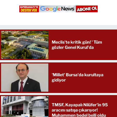
Meclis'te kritik gün! ' Tüm
gözler Genel Kurul'da
'Millet' Bursa'da kurultaya
gidiyor
TMSF, Kayapalı Nilüfer'in 95
aracını satışa çıkarıyor!
Muhammen bedel belli oldu