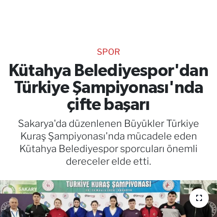
TEKNOLOJİ
CANLI DİNLE
SPOR
RESMİ İLANLAR
Kütahya Belediyespor'dan
Türkiye Şampiyonası'nda
Gencsesfm Canlı Dinle
çifte başarı
Sakarya'da düzenlenen Büyükler Türkiye
Kuraş Şampiyonası'nda mücadele eden
Kütahya Belediyespor sporcuları önemli
dereceler elde etti.