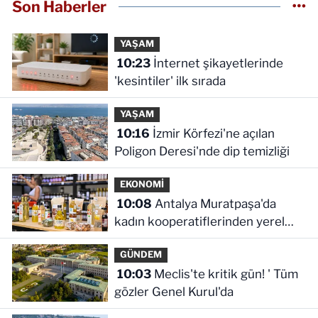
Son Haberler
YAŞAM
10:23
İnternet şikayetlerinde
'kesintiler' ilk sırada
YAŞAM
10:16
İzmir Körfezi'ne açılan
Poligon Deresi'nde dip temizliği
EKONOMİ
10:08
Antalya Muratpaşa'da
kadın kooperatiflerinden yerel
ekonomiye katkı
GÜNDEM
10:03
Meclis'te kritik gün! ' Tüm
gözler Genel Kurul'da