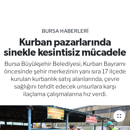
TEKNOLOJİ
CANLI DİNLE
BURSA HABERLERİ
RESMİ İLANLAR
Kurban pazarlarında
sinekle kesintisiz mücadele
Gencsesfm Canlı Dinle
Bursa Büyükşehir Belediyesi, Kurban Bayramı
öncesinde şehir merkezinin yanı sıra 17 ilçede
kurulan kurbanlık satış alanlarında, çevre
sağlığını tehdit edecek unsurlara karşı
ilaçlama çalışmalarına hız verdi.