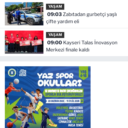
YAŞAM
09:03
Zabıtadan gurbetçi yaşlı
çifte yardım eli
YAŞAM
09:00
Kayseri Talas İnovasyon
Merkezi finale kaldı