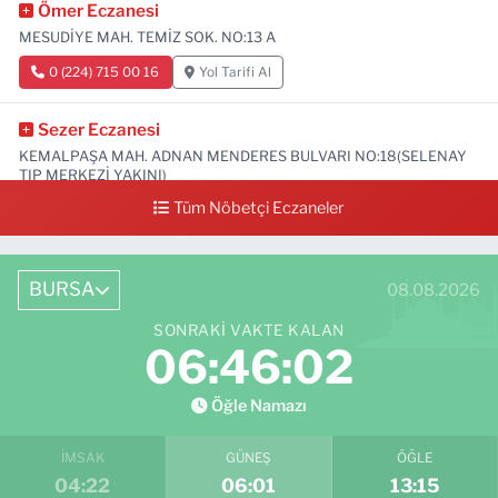
Ömer Eczanesi
MESUDİYE MAH. TEMİZ SOK. NO:13 A
0 (224) 715 00 16
Yol Tarifi Al
Sezer Eczanesi
KEMALPAŞA MAH. ADNAN MENDERES BULVARI NO:18(SELENAY
TIP MERKEZİ YAKINI)
Tüm Nöbetçi Eczaneler
0 (224) 711 64 49
Yol Tarifi Al
BURSA
08.08.2026
SONRAKI VAKTE KALAN
06:46:01
Öğle Namazı
İMSAK
GÜNEŞ
ÖĞLE
04:22
06:01
13:15