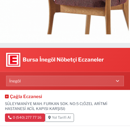
Bursa İnegöl Nöbetçi Eczaneler
Çağla Eczanesi
SÜLEYMANİYE MAH. FURKAN SOK. NO:5 C(ÖZEL ARİTMİ
HASTANESİ ACİL KAPISI KARŞISI)
0 (540) 277 77 16
Yol Tarifi Al