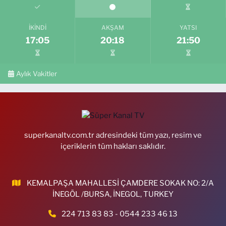
İKINDI
AKŞAM
YATSI
17:05
20:18
21:50
Aylık Vakitler
superkanaltv.com.tr adresindeki tüm yazı, resim ve
içeriklerin tüm hakları saklıdır.
KEMALPAŞA MAHALLESİ ÇAMDERE SOKAK NO: 2/A
İNEGÖL /BURSA, İNEGOL, TURKEY
224 713 83 83 - 0544 233 46 13