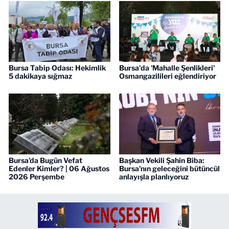
Bursa Tabip Odası: Hekimlik
Bursa'da 'Mahalle Şenlikleri'
5 dakikaya sığmaz
Osmangazilileri eğlendiriyor
Bursa’da Bugün Vefat
Başkan Vekili Şahin Biba:
Edenler Kimler? | 06 Ağustos
Bursa'nın geleceğini bütüncül
2026 Perşembe
anlayışla planlıyoruz