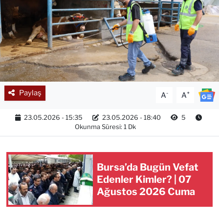
Paylaş
-
+
A
A
23.05.2026 - 15:35
23.05.2026 - 18:40
5
Okunma Süresi: 1 Dk
Bursa’da Bugün Vefat
Edenler Kimler? | 07
Ağustos 2026 Cuma