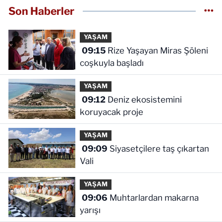
Son Haberler
YAŞAM
09:15
Rize Yaşayan Miras Şöleni
coşkuyla başladı
YAŞAM
09:12
Deniz ekosistemini
koruyacak proje
YAŞAM
09:09
Siyasetçilere taş çıkartan
Vali
YAŞAM
09:06
Muhtarlardan makarna
yarışı