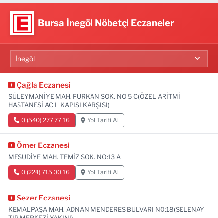
Bursa İnegöl Nöbetçi Eczaneler
Çağla Eczanesi
SÜLEYMANİYE MAH. FURKAN SOK. NO:5 C(ÖZEL ARİTMİ
HASTANESİ ACİL KAPISI KARŞISI)
0 (540) 277 77 16
Yol Tarifi Al
Ömer Eczanesi
MESUDİYE MAH. TEMİZ SOK. NO:13 A
0 (224) 715 00 16
Yol Tarifi Al
Sezer Eczanesi
KEMALPAŞA MAH. ADNAN MENDERES BULVARI NO:18(SELENAY
TIP MERKEZİ YAKINI)