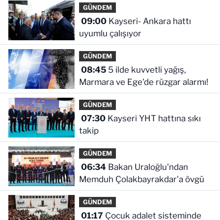
GÜNDEM
09:00
Kayseri- Ankara hattı
uyumlu çalışıyor
GÜNDEM
08:45
5 ilde kuvvetli yağış,
Marmara ve Ege'de rüzgar alarmı!
GÜNDEM
07:30
Kayseri YHT hattına sıkı
takip
GÜNDEM
06:34
Bakan Uraloğlu'ndan
Memduh Çolakbayrakdar'a övgü
GÜNDEM
01:17
Çocuk adalet sisteminde