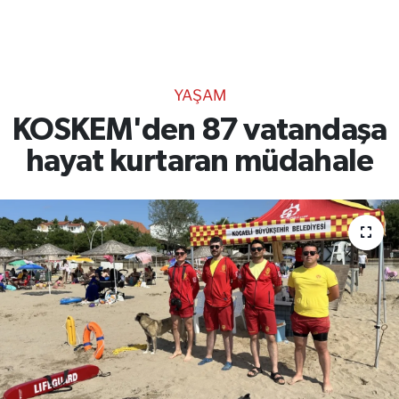
TEKNOLOJİ
CANLI DİNLE
YAŞAM
RESMİ İLANLAR
KOSKEM'den 87 vatandaşa
hayat kurtaran müdahale
Gencsesfm Canlı Dinle