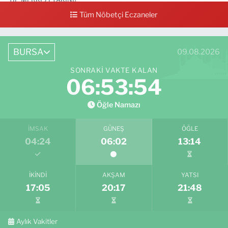
Tüm Nöbetçi Eczaneler
0 (224) 711 64 49
Yol Tarifi Al
BURSA
09.08.2026
SONRAKI VAKTE KALAN
06:53:53
Öğle Namazı
İMSAK
GÜNEŞ
ÖĞLE
04:24
06:02
13:14
İKINDI
AKŞAM
YATSI
17:05
20:17
21:48
Aylık Vakitler