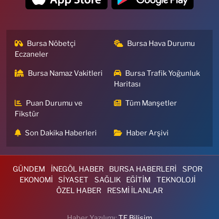
Bursa Nöbetçi
Bursa Hava Durumu
Eczaneler
Bursa Namaz Vakitleri
Bursa Trafik Yoğunluk
Haritası
Puan Durumu ve
Tüm Manşetler
Fikstür
Son Dakika Haberleri
Haber Arşivi
GÜNDEM
İNEGÖL HABER
BURSA HABERLERİ
SPOR
EKONOMİ
SİYASET
SAĞLIK
EĞİTİM
TEKNOLOJİ
ÖZEL HABER
RESMİ İLANLAR
Haber Yazılımı:
TE Bilişim