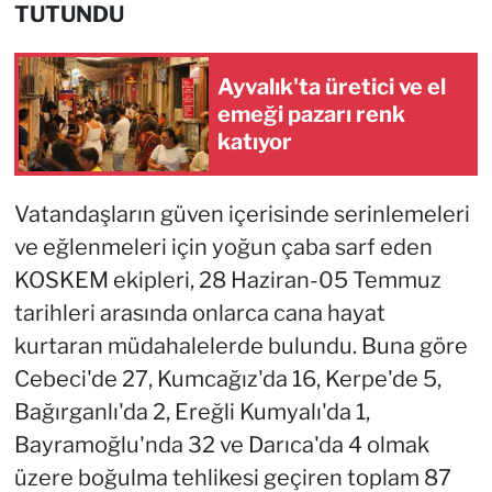
TUTUNDU
Ayvalık'ta üretici ve el
emeği pazarı renk
katıyor
Vatandaşların güven içerisinde serinlemeleri
ve eğlenmeleri için yoğun çaba sarf eden
KOSKEM ekipleri, 28 Haziran-05 Temmuz
tarihleri arasında onlarca cana hayat
kurtaran müdahalelerde bulundu. Buna göre
Cebeci'de 27, Kumcağız'da 16, Kerpe'de 5,
Bağırganlı'da 2, Ereğli Kumyalı'da 1,
Bayramoğlu'nda 32 ve Darıca'da 4 olmak
üzere boğulma tehlikesi geçiren toplam 87