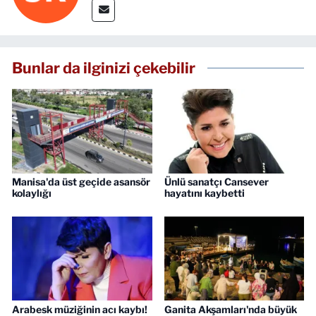
Bunlar da ilginizi çekebilir
Manisa'da üst geçide asansör
Ünlü sanatçı Cansever
kolaylığı
hayatını kaybetti
Arabesk müziğinin acı kaybı!
Ganita Akşamları'nda büyük