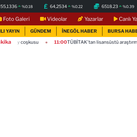
55,1336
64,2534
6518.23
%
0.18
%
0.22
%
0.39
Foto Galeri
Videolar
Yazarlar
Canlı Y
LI YAYIN
GÜNDEM
İNEGÖL HABER
BURSA HAB
kika
kusu
11:00
TÜBİTAK'tan lisansüstü araştırmacılara perfo