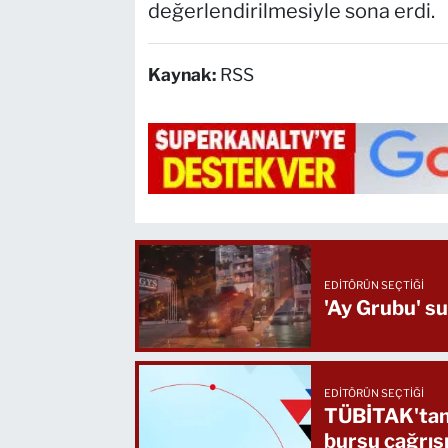
değerlendirilmesiyle sona erdi.
Kaynak:
RSS
EDITÖRÜN SEÇTIĞI
'Ay Grubu' su
EDITÖRÜN SEÇTIĞI
TÜBİTAK'tan 
bursu çağrıs