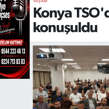
YAŞAM
Konya TSO'da 
TEKNOLOJİ
CANLI DİNLE
konuşuldu
RESMİ İLANLAR
Gencsesfm Canlı Dinle