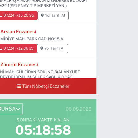
MALPAŞA MAH. ADNAN MENDERES BULVARI
:22 1(SELENAY TIP MERKEZİ YANI)
0 (224) 715 20 95
Yol Tarifi Al
Arslan Eczanesi
MİDİYE MAH. PARK CAD. NO:15 A
0 (224) 712 36 15
Yol Tarifi Al
Zümrüt Eczanesi
Nİ MAH. GÜLFİDAN SOK. NO:3(ALANYURT
BEYDE İBRAHİM SÜLEK SAĞLIK OCAĞI
RŞISI)
Tüm Nöbetçi Eczaneler
0 (531) 239 44 04
Yol Tarifi Al
BURSA
06.08.2026
SONRAKI VAKTE KALAN
05:18:57