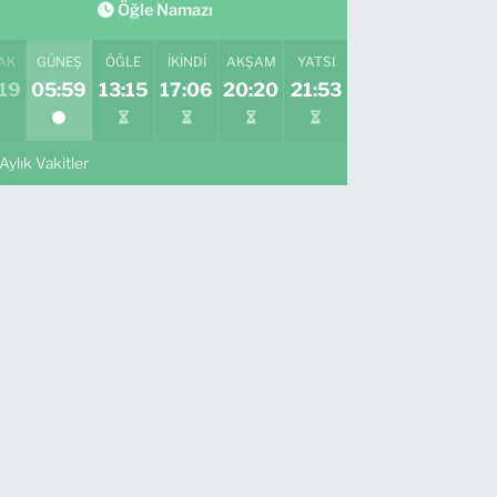
Öğle Namazı
AK
GÜNEŞ
ÖĞLE
İKINDI
AKŞAM
YATSI
19
05:59
13:15
17:06
20:20
21:53
Aylık Vakitler