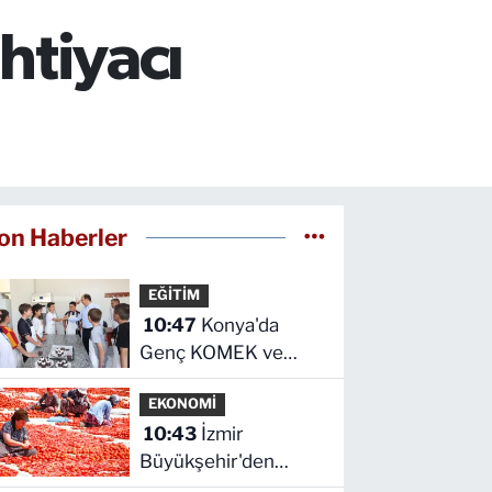
htiyacı
on Haberler
EĞİTİM
10:47
Konya'da
Genç KOMEK ve
Bilgehaneler'de
EKONOMİ
eğlenceli yaz
10:43
İzmir
Büyükşehir'den
Torbalı'da 'Kırmızı