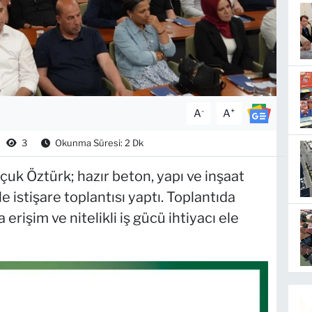
-
+
A
A
3
Okunma Süresi: 2 Dk
uk Öztürk; hazır beton, yapı ve inşaat
 istişare toplantısı yaptı. Toplantıda
erişim ve nitelikli iş gücü ihtiyacı ele