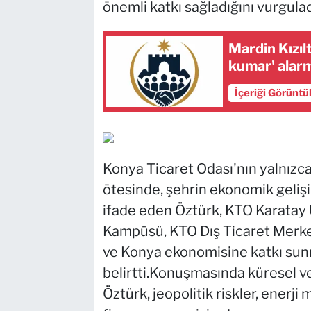
önemli katkı sağladığını vurgulad
Mardin Kızıl
kumar' alarm
İçeriği Görüntü
Konya Ticaret Odası'nın yalnızc
ötesinde, şehrin ekonomik geliş
ifade eden Öztürk, KTO Karatay Ü
Kampüsü, KTO Dış Ticaret Merkezi
ve Konya ekonomisine katkı sun
belirtti.Konuşmasında küresel v
Öztürk, jeopolitik riskler, enerji