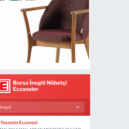
Bursa İnegöl Nöbetçi
Eczaneler
Yasemin Eczanesi