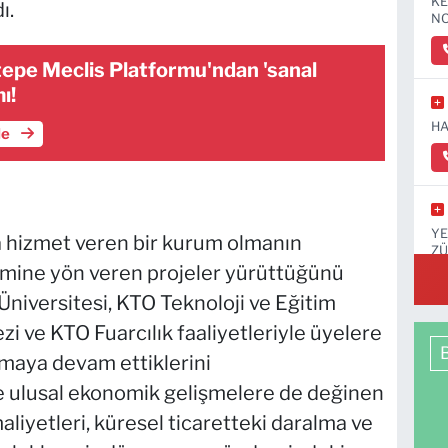
KE
ı.
NO
tepe Meclis Platformu'ndan 'sanal
ı!
HA
le
YE
a hizmet veren bir kurum olmanın
ZÜ
KA
imine yön veren projeler yürüttüğünü
niversitesi, KTO Teknoloji ve Eğitim
 ve KTO Fuarcılık faaliyetleriyle üyelere
maya devam ettiklerini
e ulusal ekonomik gelişmelere de değinen
 maliyetleri, küresel ticaretteki daralma ve