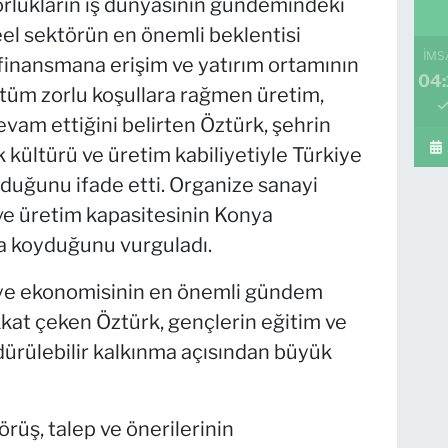
rlukların iş dünyasının gündemindeki
el sektörün en önemli beklentisi
İMS
i finansmana erişim ve yatırım ortamının
04:
 tüm zorlu koşullara rağmen üretim,
evam ettiğini belirten Öztürk, şehrin
ik kültürü ve üretim kabiliyetiyle Türkiye
duğunu ifade etti. Organize sanayi
 ve üretim kapasitesinin Konya
a koyduğunu vurguladı.
rkiye ekonomisinin en önemli gündem
kat çeken Öztürk, gençlerin eğitim ve
dürülebilir kalkınma açısından büyük
örüş, talep ve önerilerinin