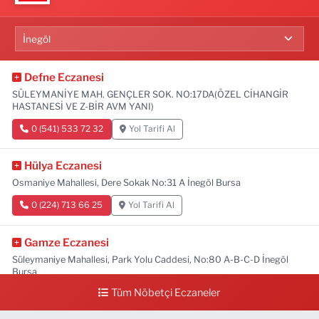
Defne Eczanesi
SÜLEYMANİYE MAH. GENÇLER SOK. NO:17DA(ÖZEL CİHANGİR
HASTANESİ VE Z-BİR AVM YANI)
0 (541) 533 72 32
Yol Tarifi Al
Hülya Eczanesi
Osmaniye Mahallesi, Dere Sokak No:31 A İnegöl Bursa
0 (224) 713 66 25
Yol Tarifi Al
Gamze Eczanesi
Süleymaniye Mahallesi, Park Yolu Caddesi, No:80 A-B-C-D İnegöl
Bursa
Tüm Nöbetçi Eczaneler
0 (224) 713 01 91
Yol Tarifi Al