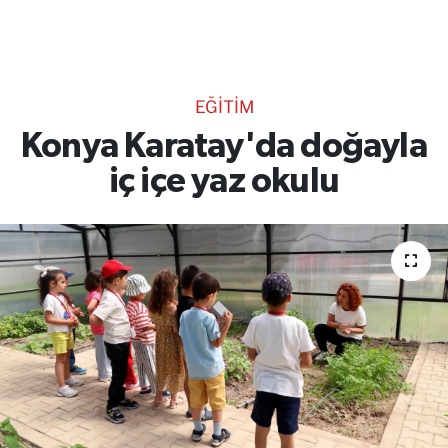
TEKNOLOJİ
CANLI DİNLE
EĞİTİM
RESMİ İLANLAR
Konya Karatay'da doğayla
iç içe yaz okulu
Gencsesfm Canlı Dinle