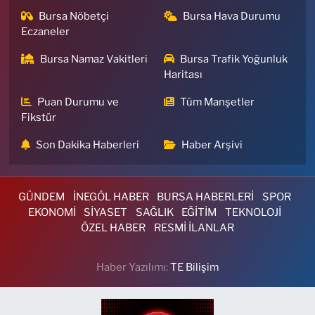
Bursa Nöbetçi
Bursa Hava Durumu
Eczaneler
Bursa Namaz Vakitleri
Bursa Trafik Yoğunluk
Haritası
Puan Durumu ve
Tüm Manşetler
Fikstür
Son Dakika Haberleri
Haber Arşivi
GÜNDEM
İNEGÖL HABER
BURSA HABERLERİ
SPOR
EKONOMİ
SİYASET
SAĞLIK
EĞİTİM
TEKNOLOJİ
ÖZEL HABER
RESMİ İLANLAR
Haber Yazılımı:
TE Bilişim