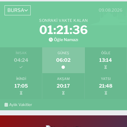
BURSA
09.08.2026
SONRAKI VAKTE KALAN
01:21:35
Öğle Namazı
İMSAK
GÜNEŞ
ÖĞLE
04:24
06:02
13:14
İKINDI
AKŞAM
YATSI
17:05
20:17
21:48
Aylık Vakitler