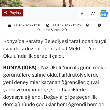
Paylaş
-
+
A
A
09.07.2026 - 12:18
09.07.2026 - 12:25
1
Okunma Süresi: 2 Dk
Konya'da Karatay Belediyesi tarafından bu yıl
ikinci kez düzenlenen Tabiat Mektebi Yaz
Okulu'nda ilk ders zili çaldı.
KONYA (İGFA) -
Yaz Okulu'nun ilk günü renkli
görüntülere sahne oldu. Farklı atölyelerde
yeni deneyimler kazanan öğrenciler, çuval
yarışı ve oryantiring gibi etkinliklerle
doyasıya eğlendi. Doğayla iç içe geçen ilk
ders gününde çocuklar hem öğrendi hem de