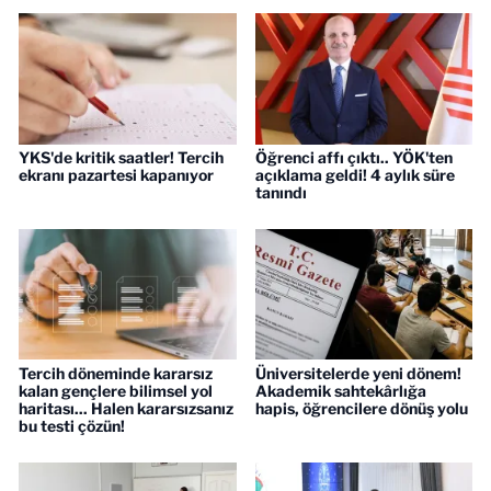
YKS'de kritik saatler! Tercih
Öğrenci affı çıktı.. YÖK'ten
ekranı pazartesi kapanıyor
açıklama geldi! 4 aylık süre
tanındı
Tercih döneminde kararsız
Üniversitelerde yeni dönem!
kalan gençlere bilimsel yol
Akademik sahtekârlığa
haritası... Halen kararsızsanız
hapis, öğrencilere dönüş yolu
bu testi çözün!