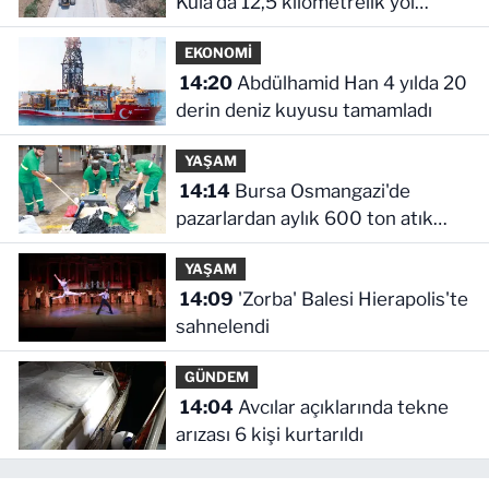
Kula'da 12,5 kilometrelik yol
hamlesi
EKONOMİ
14:20
Abdülhamid Han 4 yılda 20
derin deniz kuyusu tamamladı
YAŞAM
14:14
Bursa Osmangazi'de
pazarlardan aylık 600 ton atık
toplanıyor
YAŞAM
14:09
'Zorba' Balesi Hierapolis'te
sahnelendi
GÜNDEM
14:04
Avcılar açıklarında tekne
arızası 6 kişi kurtarıldı