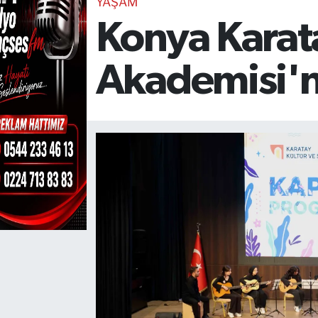
YAŞAM
Konya Karata
TEKNOLOJİ
CANLI DİNLE
Akademisi'n
RESMİ İLANLAR
Gencsesfm Canlı Dinle