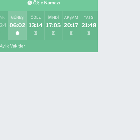
Öğle Namazı
AK
GÜNEŞ
ÖĞLE
İKINDI
AKŞAM
YATSI
:24
06:02
13:14
17:05
20:17
21:48
Aylık Vakitler