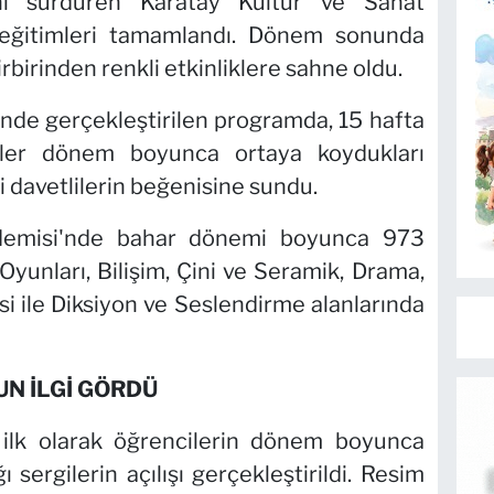
ini sürdüren Karatay Kültür ve Sanat
eğitimleri tamamlandı. Dönem sonunda
birinden renkli etkinliklere sahne oldu.
'nde gerçekleştirilen programda, 15 hafta
rler dönem boyunca ortaya koydukları
i davetlilerin beğenisine sundu.
demisi'nde bahar dönemi boyunca 973
yunları, Bilişim, Çini ve Seramik, Drama,
i ile Diksiyon ve Seslendirme alanlarında
N İLGİ GÖRDÜ
ilk olarak öğrencilerin dönem boyunca
ı sergilerin açılışı gerçekleştirildi. Resim