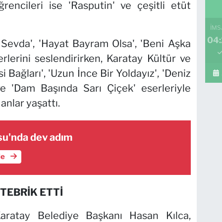
rencileri ise 'Rasputin' ve çeşitli etüt
İMS
04
a Sevda', 'Hayat Bayram Olsa', 'Beni Aşka
erlerini seslendirirken, Karatay Kültür ve
Bağları', 'Uzun İnce Bir Yoldayız', 'Deniz
ve 'Dam Başında Sarı Çiçek' eserleriyle
nlar yaşattı.
u'nda dev adım
le
TEBRİK ETTİ
aratay Belediye Başkanı Hasan Kılca,