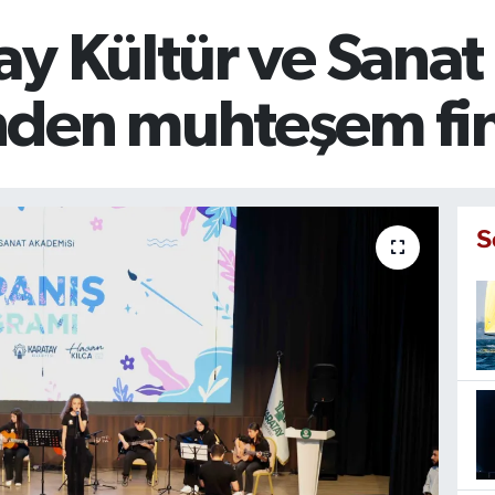
y Kültür ve Sanat
den muhteşem fin
S