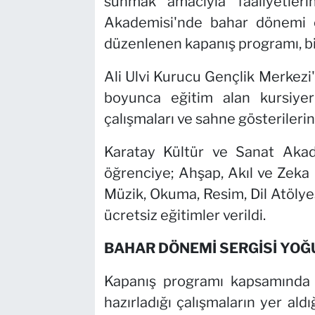
sunmak amacıyla faaliyetler
Akademisi'nde bahar dönemi 
düzenlenen kapanış programı, bir
Ali Ulvi Kurucu Gençlik Merkezi
boyunca eğitim alan kursiye
çalışmaları ve sahne gösterilerin
Karatay Kültür ve Sanat Aka
öğrenciye; Ahşap, Akıl ve Zeka O
Müzik, Okuma, Resim, Dil Atölyes
ücretsiz eğitimler verildi.
BAHAR DÖNEMİ SERGİSİ YOĞU
Kapanış programı kapsamında 
hazırladığı çalışmaların yer aldığ