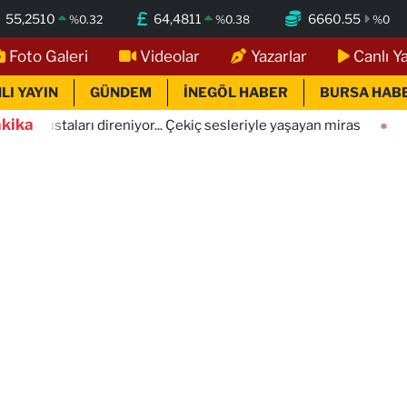
55,2510
64,4811
6660.55
%
0.32
%
0.38
%
0
Foto Galeri
Videolar
Yazarlar
Canlı Y
LI YAYIN
GÜNDEM
İNEGÖL HABER
BURSA HAB
kika
rı direniyor... Çekiç sesleriyle yaşayan miras
10:57
Konya 