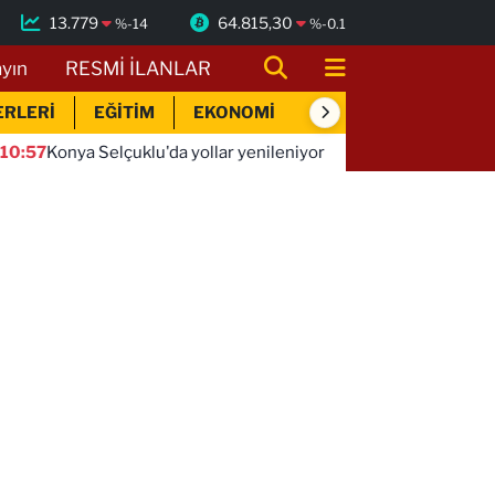
13.779
64.815,30
%
-14
%
-0.1
ayın
RESMİ İLANLAR
ERLERİ
EĞİTİM
EKONOMİ
SİYASET
SPOR
Selçuklu'da yollar yenileniyor
10:46
Aytmatov'un mirası 