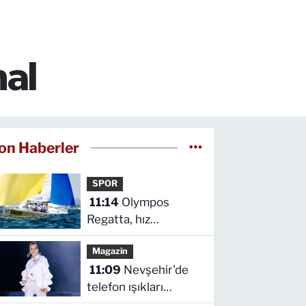
al
on Haberler
SPOR
11:14
Olympos
Regatta, hız
kesmeden devam
Magazin
ediyor
11:09
Nevşehir'de
telefon ışıkları
Bengü'nün