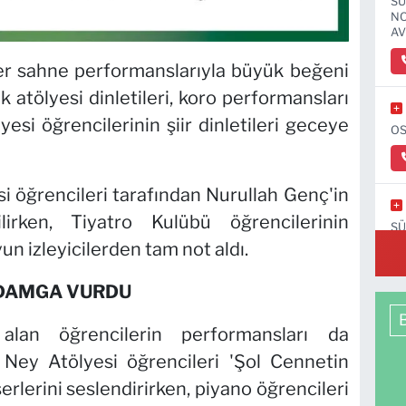
SÜ
NO
AV
r sahne performanslarıyla büyük beğeni
ik atölyesi dinletileri, koro performansları
yesi öğrencilerinin şiir dinletileri geceye
OS
i öğrencileri tarafından Nurullah Genç'in
ilirken, Tiyatro Kulübü öğrencilerinin
SÜ
C-
un izleyicilerden tam not aldı.
 DAMGA VURDU
alan öğrencilerin performansları da
. Ney Atölyesi öğrencileri 'Şol Cennetin
erlerini seslendirirken, piyano öğrencileri