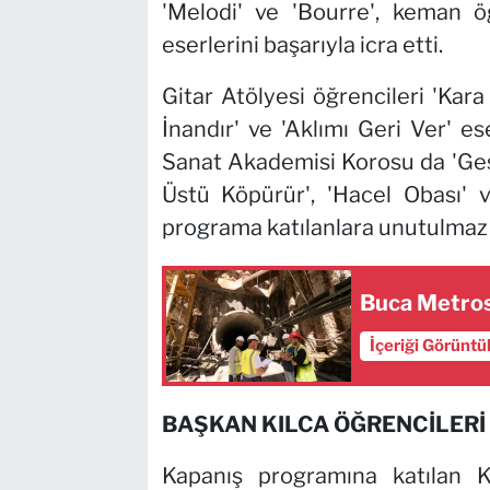
'Melodi' ve 'Bourre', keman öğ
eserlerini başarıyla icra etti.
Gitar Atölyesi öğrencileri 'Kar
İnandır' ve 'Aklımı Geri Ver' es
Sanat Akademisi Korosu da 'Gesi 
Üstü Köpürür', 'Hacel Obası' 
programa katılanlara unutulmaz a
Buca Metros
İçeriği Görüntü
BAŞKAN KILCA ÖĞRENCİLERİ 
Kapanış programına katılan K