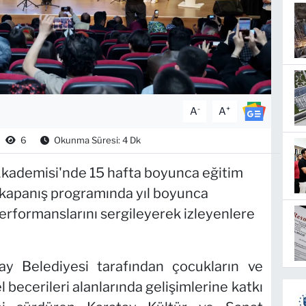
-
+
A
A
6
Okunma Süresi: 4 Dk
Akademisi'nde 15 hafta boyunca eğitim
 kapanış programında yıl boyunca
performanslarını sergileyerek izleyenlere
ay Belediyesi tarafından çocukların ve
el becerileri alanlarında gelişimlerine katkı