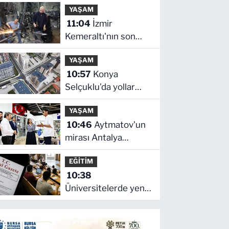
YAŞAM
şarkılarına eşlik etti
11:04
İzmir
Kemeraltı'nın son
ustaları direniyor...
YAŞAM
Çekiç sesleriyle
10:57
Konya
yaşayan miras
Selçuklu'da yollar
yenileniyor
YAŞAM
10:46
Aytmatov'un
mirası Antalya
Muratpaşa'da
EĞİTİM
büyüyor
10:38
Üniversitelerde yeni
dönem! Akademik
sahtekârlığa hapis,
öğrencilere dönüş