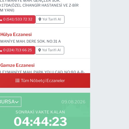
LEYMANİYE MAH. GENÇLER SOK.
:17DA(ÖZEL CİHANGİR HASTANESİ VE Z-BİR
M YANI)
0 (541) 533 72 32
Yol Tarifi Al
Hülya Eczanesi
MANİYE MAH. DERE SOK. NO:31 A
0 (224) 713 66 25
Yol Tarifi Al
Gamze Eczanesi
LEYMANİYE MAH. PARK YOLU CAD. NO:80 A-B-
D
Tüm Nöbetçi Eczaneler
0 (224) 713 01 91
Yol Tarifi Al
BURSA
09.08.2026
SONRAKI VAKTE KALAN
04:44:22