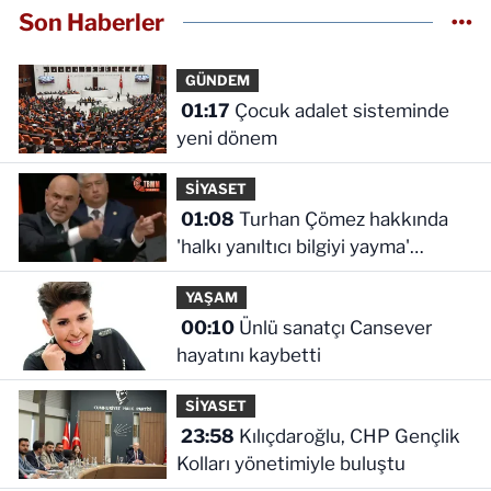
Son Haberler
GÜNDEM
01:17
Çocuk adalet sisteminde
yeni dönem
SİYASET
01:08
Turhan Çömez hakkında
'halkı yanıltıcı bilgiyi yayma'
soruşturması
YAŞAM
00:10
Ünlü sanatçı Cansever
hayatını kaybetti
SİYASET
23:58
Kılıçdaroğlu, CHP Gençlik
Kolları yönetimiyle buluştu