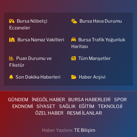
Bursa Nöbetçi
Bursa Hava Durumu
Eczaneler
Bursa Namaz Vakitleri
Bursa Trafik Yoğunluk
Haritası
Puan Durumu ve
Tüm Manşetler
Fikstür
Son Dakika Haberleri
Haber Arşivi
GÜNDEM
İNEGÖL HABER
BURSA HABERLERİ
SPOR
EKONOMİ
SİYASET
SAĞLIK
EĞİTİM
TEKNOLOJİ
ÖZEL HABER
RESMİ İLANLAR