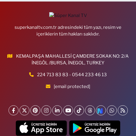
superkanaltv.com.tr adresindeki tüm yazı, resim ve
içeriklerin tüm hakları saklıdır.
KEMALPAŞA MAHALLESİ ÇAMDERE SOKAK NO: 2/A
İNEGÖL /BURSA, İNEGOL, TURKEY
224 713 83 83 - 0544 233 46 13
[email protected]