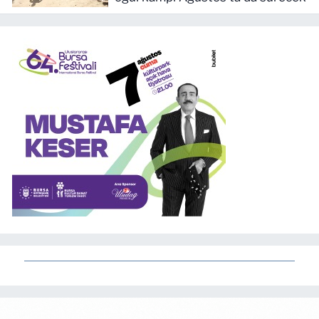
oğul kampı Ağustos'ta da sürecek