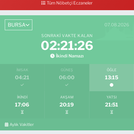
0 (224) 712 33 73
Yol Tarifi Al
Tüm Nöbetçi Eczaneler
BURSA
07.08.2026
SONRAKI VAKTE KALAN
02:21:25
İkindi Namazı
İMSAK
GÜNEŞ
ÖĞLE
04:21
06:00
13:15
İKINDI
AKŞAM
YATSI
17:06
20:19
21:51
Aylık Vakitler