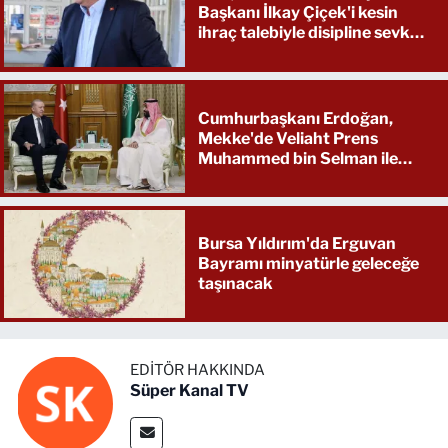
Başkanı İlkay Çiçek'i kesin
ihraç talebiyle disipline sevk
etti
Cumhurbaşkanı Erdoğan,
Mekke'de Veliaht Prens
Muhammed bin Selman ile
görüştü
Bursa Yıldırım'da Erguvan
Bayramı minyatürle geleceğe
taşınacak
EDITÖR HAKKINDA
Süper Kanal TV