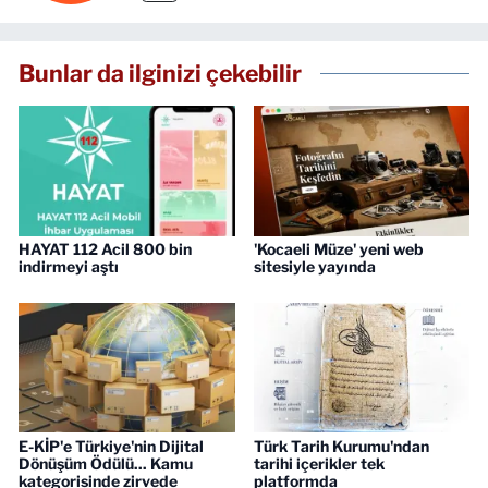
Bunlar da ilginizi çekebilir
HAYAT 112 Acil 800 bin
'Kocaeli Müze' yeni web
indirmeyi aştı
sitesiyle yayında
E-KİP'e Türkiye'nin Dijital
Türk Tarih Kurumu'ndan
Dönüşüm Ödülü... Kamu
tarihi içerikler tek
kategorisinde zirvede
platformda