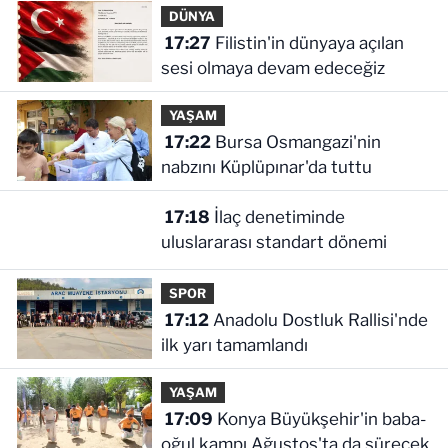
DÜNYA
17:27
Filistin'in dünyaya açılan
sesi olmaya devam edeceğiz
YAŞAM
17:22
Bursa Osmangazi'nin
nabzını Küplüpınar'da tuttu
17:18
İlaç denetiminde
uluslararası standart dönemi
SPOR
17:12
Anadolu Dostluk Rallisi'nde
ilk yarı tamamlandı
YAŞAM
17:09
Konya Büyükşehir'in baba-