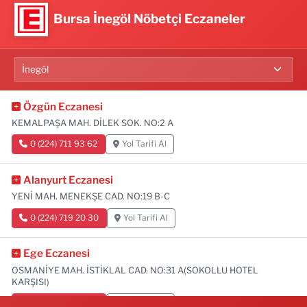
Bursa İnegöl Nöbetçi Eczaneler
Özgün Eczanesi
KEMALPAŞA MAH. DİLEK SOK. NO:2 A
0 (224) 711 93 62
Yol Tarifi Al
Alanyurt Eczanesi
YENİ MAH. MENEKŞE CAD. NO:19 B-C
0 (224) 719 20 30
Yol Tarifi Al
Ege Eczanesi
OSMANİYE MAH. İSTİKLAL CAD. NO:31 A(SOKOLLU HOTEL
KARŞISI)