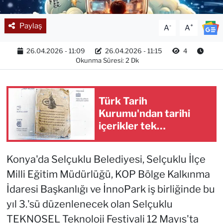
Paylaş
-
+
A
A
26.04.2026 - 11:09
26.04.2026 - 11:15
4
Okunma Süresi: 2 Dk
Türk Tarih
Kurumu'ndan tarihi
içerikler tek
platformda
Konya'da Selçuklu Belediyesi, Selçuklu İlçe
Milli Eğitim Müdürlüğü, KOP Bölge Kalkınma
İdaresi Başkanlığı ve İnnoPark iş birliğinde bu
yıl 3.'sü düzenlenecek olan Selçuklu
TEKNOSEL Teknoloji Festivali 12 Mayıs'ta