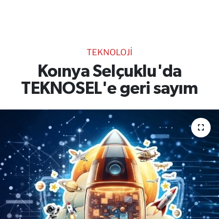
TEKNOLOJİ
CANLI DİNLE
TEKNOLOJİ
RESMİ İLANLAR
Koınya Selçuklu'da
TEKNOSEL'e geri sayım
Gencsesfm Canlı Dinle