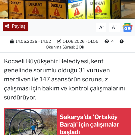
Paylaş
-
+
A
A
14.06.2026 - 14:52
14.06.2026 - 14:55
4
Okunma Süresi: 2 Dk
Kocaeli Büyükşehir Belediyesi, kent
genelinde sorumlu olduğu 31 yürüyen
merdiven ile 147 asansörün sorunsuz
çalışması için bakım ve kontrol çalışmalarını
sürdürüyor.
Sakarya'da 'Ortaköy
Barajı' için çalışmalar
başladı