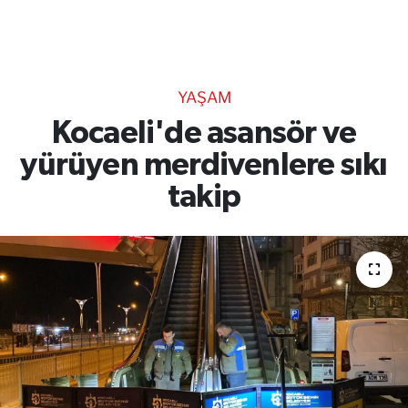
TEKNOLOJİ
CANLI DİNLE
YAŞAM
RESMİ İLANLAR
Kocaeli'de asansör ve
yürüyen merdivenlere sıkı
Gencsesfm Canlı Dinle
takip