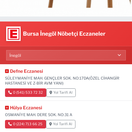
Bursa İnegöl Nöbetçi Eczaneler
Defne Eczanesi
SÜLEYMANİYE MAH. GENÇLER SOK. NO:17DA(ÖZEL CİHANGİR
HASTANESİ VE Z-BİR AVM YANI)
0 (541) 533 72 32
Yol Tarifi Al
Hülya Eczanesi
OSMANİYE MAH. DERE SOK. NO:31 A
0 (224) 713 66 25
Yol Tarifi Al