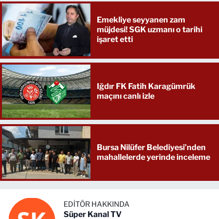
Emekliye seyyanen zam
müjdesi! SGK uzmanı o tarihi
işaret etti
Iğdır FK Fatih Karagümrük
maçını canlı izle
Bursa Nilüfer Belediyesi’nden
mahallelerde yerinde inceleme
EDITÖR HAKKINDA
Süper Kanal TV