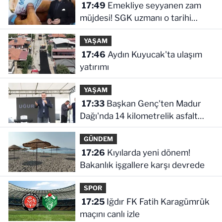
17:49
Emekliye seyyanen zam
müjdesi! SGK uzmanı o tarihi
işaret etti
YAŞAM
17:46
Aydın Kuyucak'ta ulaşım
yatırımı
YAŞAM
17:33
Başkan Genç'ten Madur
Dağı'nda 14 kilometrelik asfalt
müjdesi
GÜNDEM
17:26
Kıyılarda yeni dönem!
Bakanlık işgallere karşı devrede
SPOR
17:25
Iğdır FK Fatih Karagümrük
maçını canlı izle