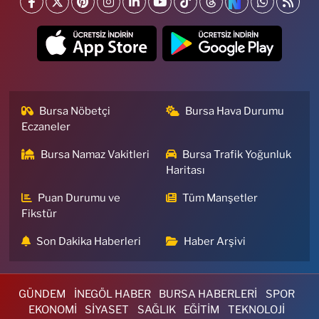
Bursa Nöbetçi
Bursa Hava Durumu
Eczaneler
Bursa Namaz Vakitleri
Bursa Trafik Yoğunluk
Haritası
Puan Durumu ve
Tüm Manşetler
Fikstür
Son Dakika Haberleri
Haber Arşivi
GÜNDEM
İNEGÖL HABER
BURSA HABERLERİ
SPOR
EKONOMİ
SİYASET
SAĞLIK
EĞİTİM
TEKNOLOJİ