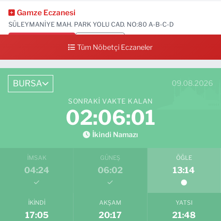
Gamze Eczanesi
SÜLEYMANİYE MAH. PARK YOLU CAD. NO:80 A-B-C-D
0 (224) 713 01 91
Yol Tarifi Al
Tüm Nöbetçi Eczaneler
BURSA
09.08.2026
SONRAKI VAKTE KALAN
02:06:00
İkindi Namazı
İMSAK
GÜNEŞ
ÖĞLE
04:24
06:02
13:14
İKINDI
AKŞAM
YATSI
17:05
20:17
21:48