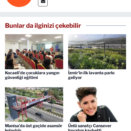
Bunlar da ilginizi çekebilir
Kocaeli'de çocuklara yangın
İzmir'in ilk lavanta parkı
güvenliği eğitimi
geliyor
Manisa'da üst geçide asansör
Ünlü sanatçı Cansever
kolaylığı
hayatını kaybetti