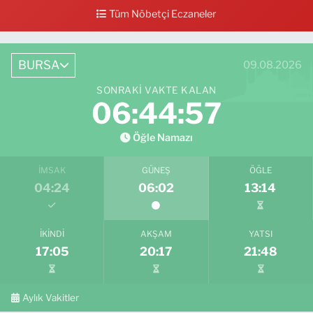
Tüm Nöbetçi Eczaneler
0 (224) 711 64 49
Yol Tarifi Al
BURSA
09.08.2026
SONRAKI VAKTE KALAN
06:44:55
Öğle Namazı
İMSAK
GÜNEŞ
ÖĞLE
04:24
06:02
13:14
İKINDI
AKŞAM
YATSI
17:05
20:17
21:48
Aylık Vakitler