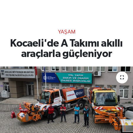
TEKNOLOJİ
CANLI DİNLE
YAŞAM
RESMİ İLANLAR
Kocaeli'de A Takımı akıllı
araçlarla güçleniyor
Gencsesfm Canlı Dinle