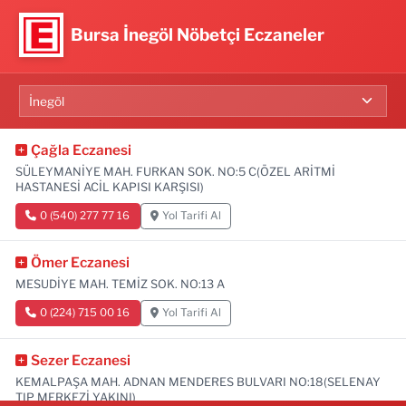
Bursa İnegöl Nöbetçi Eczaneler
Çağla Eczanesi
SÜLEYMANİYE MAH. FURKAN SOK. NO:5 C(ÖZEL ARİTMİ
HASTANESİ ACİL KAPISI KARŞISI)
0 (540) 277 77 16
Yol Tarifi Al
Ömer Eczanesi
MESUDİYE MAH. TEMİZ SOK. NO:13 A
0 (224) 715 00 16
Yol Tarifi Al
Sezer Eczanesi
KEMALPAŞA MAH. ADNAN MENDERES BULVARI NO:18(SELENAY
TIP MERKEZİ YAKINI)