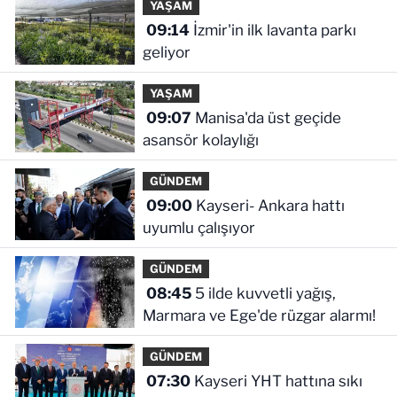
YAŞAM
09:14
İzmir'in ilk lavanta parkı
geliyor
YAŞAM
09:07
Manisa'da üst geçide
asansör kolaylığı
GÜNDEM
09:00
Kayseri- Ankara hattı
uyumlu çalışıyor
GÜNDEM
08:45
5 ilde kuvvetli yağış,
Marmara ve Ege'de rüzgar alarmı!
GÜNDEM
07:30
Kayseri YHT hattına sıkı