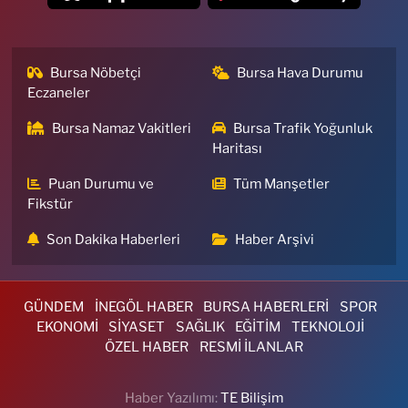
Bursa Nöbetçi
Bursa Hava Durumu
Eczaneler
Bursa Namaz Vakitleri
Bursa Trafik Yoğunluk
Haritası
Puan Durumu ve
Tüm Manşetler
Fikstür
Son Dakika Haberleri
Haber Arşivi
GÜNDEM
İNEGÖL HABER
BURSA HABERLERİ
SPOR
EKONOMİ
SİYASET
SAĞLIK
EĞİTİM
TEKNOLOJİ
ÖZEL HABER
RESMİ İLANLAR
Haber Yazılımı:
TE Bilişim