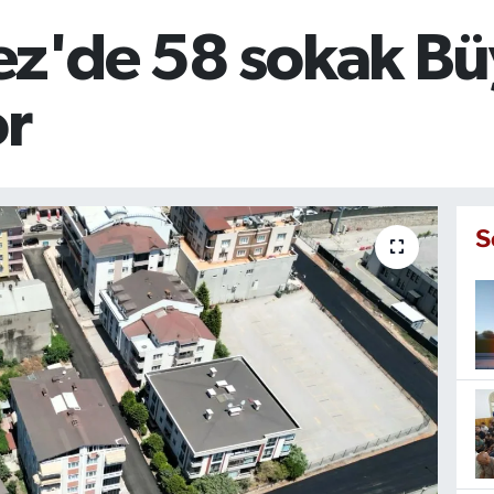
ez'de 58 sokak Bü
or
S