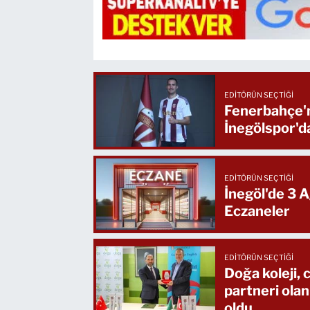
EDITÖRÜN SEÇTIĞI
Fenerbahçe'n
İnegölspor'd
EDITÖRÜN SEÇTIĞI
İnegöl'de 3 
Eczaneler
EDITÖRÜN SEÇTIĞI
Doğa koleji,
partneri olan
oldu