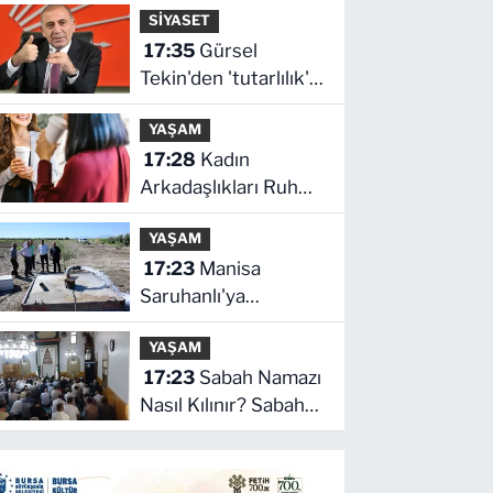
SİYASET
17:35
Gürsel
Tekin'den 'tutarlılık'
mesajı... Tarihi
YAŞAM
meselelerde pusula
17:28
Kadın
net olmalı
Arkadaşlıkları Ruh
Sağlığını
YAŞAM
Güçlendiriyor: Ancak
17:23
Manisa
Her İlişki
Saruhanlı'ya
Destekleyici Değil
Büyükşehir'den
YAŞAM
tarımsal destek
17:23
Sabah Namazı
Nasıl Kılınır? Sabah
Namazı Saat Kaçta
Kılınıyor?