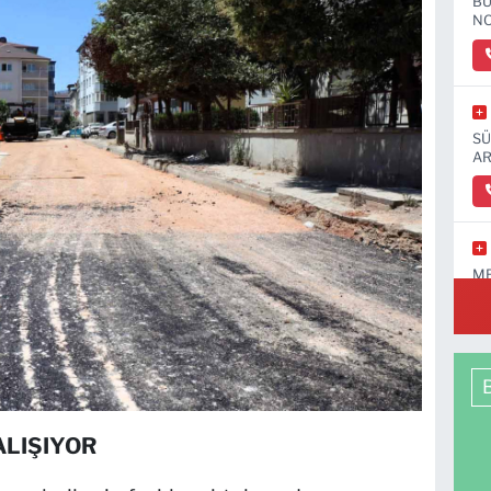
BU
NO
SÜ
AR
ME
LIŞIYOR