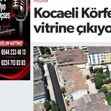
YAŞAM
Kocaeli Körf
TEKNOLOJİ
CANLI DİNLE
vitrine çıkıy
RESMİ İLANLAR
Gencsesfm Canlı Dinle