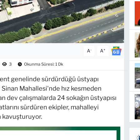
-
+
A
A
3
Okunma Süresi: 1 Dk
kent genelinde sürdürdüğü üstyapı
ar Sinan Mahallesi'nde hız kesmeden
n dev çalışmalarda 24 sokağın üstyapısı
tlarını sürdüren ekipler, mahalleyi
 kavuşturuyor.