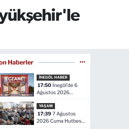
yükşehir'le
on Haberler
İNEGÖL HABER
17:50
İnegöl'de 6
Ağustos 2026
Perşembe Nöbetçi
YAŞAM
Eczaneler
17:39
7 Ağustos
2026 Cuma Hutbesi
yayınlandı!