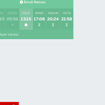
İkindi Namazı
AK
GÜNEŞ
ÖĞLE
İKINDI
AKŞAM
YATSI
15
05:56
13:15
17:08
20:24
21:58
Aylık Vakitler