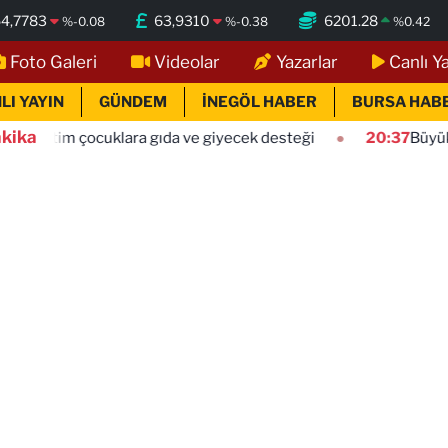
4,7783
63,9310
6201.28
%
-0.08
%
-0.38
%
0.42
Foto Galeri
Videolar
Yazarlar
Canlı Y
LI YAYIN
GÜNDEM
İNEGÖL HABER
BURSA HAB
kika
lara gıda ve giyecek desteği
20:37
Büyükçekmece sahilind