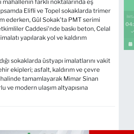
ı mahallenin farklı noktalarında eş
psamda Elifli ve Topel sokaklarda trimer
İMS
vam ederken, Gül Sokak'ta PMT serimi
04:
etkimliler Caddesi'nde baskı beton, Celal
malatı yapılarak yol ve kaldırım
ığı sokaklarda üstyapı imalatlarını vakit
 ekipleri; asfalt, kaldırım ve çevre
r halinde tamamlayarak Mimar Sinan
rlu ve modern ulaşım altyapısına