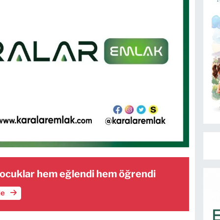
çocuklar hem eğlendi hem öğrendi
le