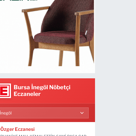
Bursa İnegöl Nöbetçi
Eczaneler
Özger Eczanesi