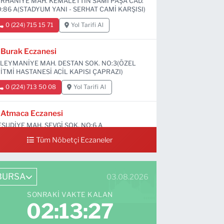
RHANİYE MAH. KEMALETTİN SAMİ PAŞA CAD.
:86 A(STADYUM YANI - SERHAT CAMİ KARŞISI)
0 (224) 715 15 71
Yol Tarifi Al
Burak Eczanesi
LEYMANİYE MAH. DESTAN SOK. NO:3(ÖZEL
İTMİ HASTANESİ ACİL KAPISI ÇAPRAZI)
0 (224) 713 50 08
Yol Tarifi Al
Atmaca Eczanesi
SUDİYE MAH. SEVGİ SOK. NO:6 A
Tüm Nöbetçi Eczaneler
0 (224) 711 04 24
Yol Tarifi Al
BURSA
03.08.2026
SONRAKI VAKTE KALAN
02:13:26