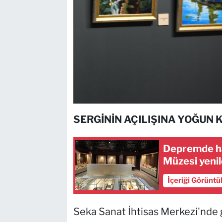
SERGİNİN AÇILIŞINA YOĞUN 
Depremde ha
Müzesi yenil
İçeriği Görüntü
Seka Sanat İhtisas Merkezi'nde g