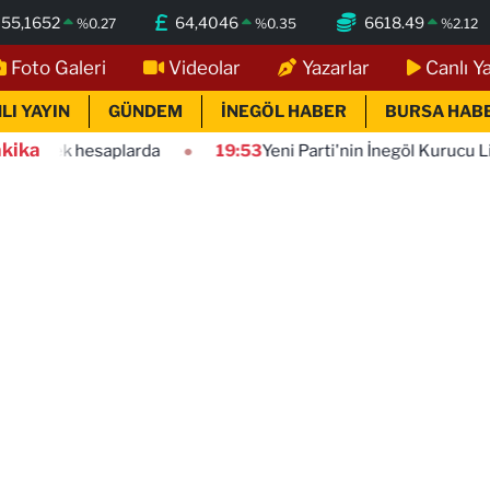
55,1652
64,4046
6618.49
%
0.27
%
0.35
%
2.12
Foto Galeri
Videolar
Yazarlar
Canlı Y
LI YAYIN
GÜNDEM
İNEGÖL HABER
BURSA HAB
kika
plarda
19:53
Yeni Parti'nin İnegöl Kurucu Listesi Belli Oldu