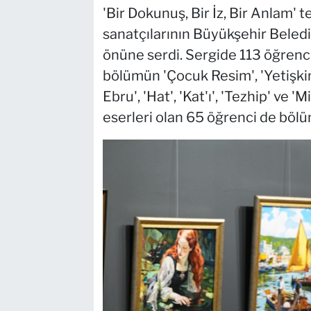
'Bir Dokunuş, Bir İz, Bir Anlam' 
sanatçılarının Büyükşehir Beledi
önüne serdi. Sergide 113 öğrenciye
bölümün 'Çocuk Resim', 'Yetişkin 
Ebru', 'Hat', 'Kat'ı', 'Tezhip' ve 
eserleri olan 65 öğrenci de böl