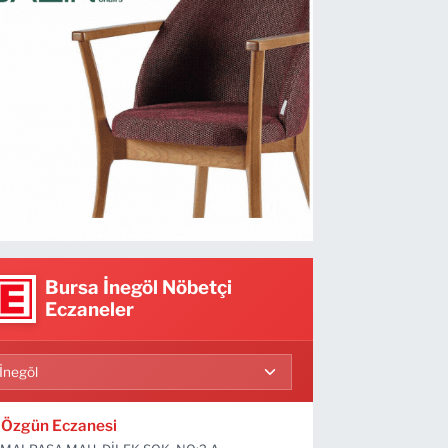
Bursa İnegöl Nöbetçi
Eczaneler
Özgün Eczanesi