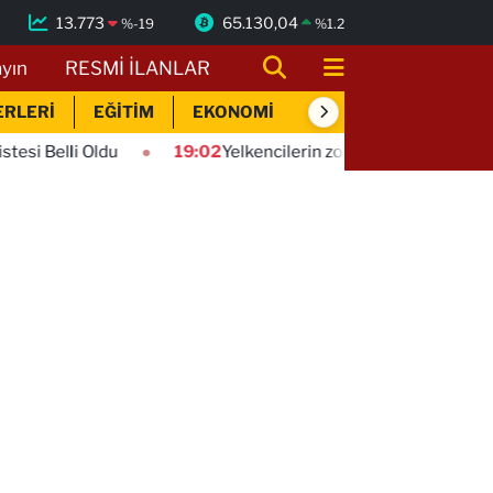
13.773
65.130,04
%
-19
%
1.2
ayın
RESMİ İLANLAR
ERLERİ
EĞİTİM
EKONOMİ
SİYASET
SPOR
19:02
Yelkencilerin zorlu mücadelesi ilk günde nefes kes