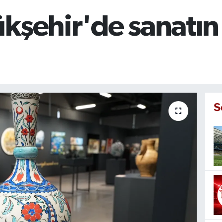
kşehir'de sanatın 
S