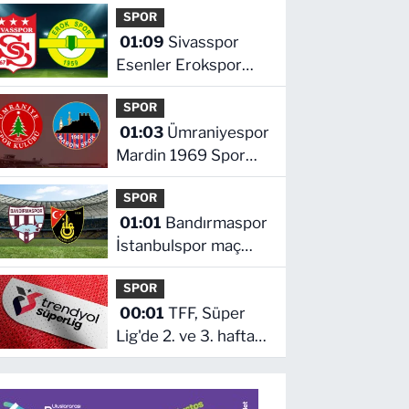
SPOR
hangi kanalda saat
01:09
Sivasspor
kaçta
Esenler Erokspor
maçı hangi kanalda
SPOR
saat kaçta
01:03
Ümraniyespor
Mardin 1969 Spor
maçı hangi kanalda
SPOR
saat kaçta!
01:01
Bandırmaspor
İstanbulspor maç
hangi kanalda saat
SPOR
kaçta
00:01
TFF, Süper
Lig'de 2. ve 3. hafta
programlarını
açıkladı! İşte maçların
başlama saati