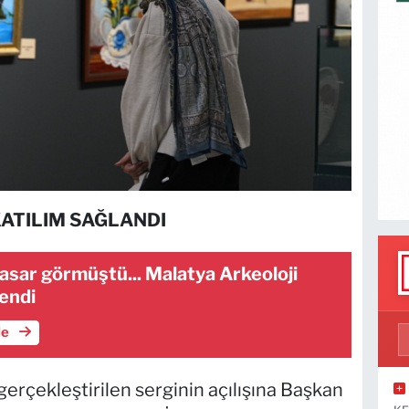
KATILIM SAĞLANDI
sar görmüştü... Malatya Arkeoloji
endi
le
erçekleştirilen serginin açılışına Başkan