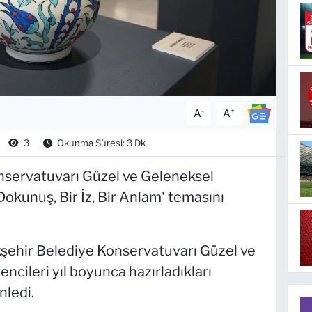
-
+
A
A
3
Okunma Süresi: 3 Dk
nservatuvarı Güzel ve Geleneksel
Dokunuş, Bir İz, Bir Anlam' temasını
şehir Belediye Konservatuvarı Güzel ve
cileri yıl boyunca hazırladıkları
nledi.