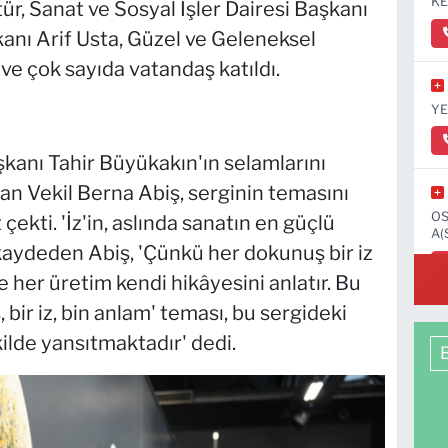
KE
tür, Sanat ve Sosyal İşler Dairesi Başkanı
anı Arif Usta, Güzel ve Geleneksel
ve çok sayıda vatandaş katıldı.
YE
kanı Tahir Büyükakın'ın selamlarını
an Vekil Berna Abiş, serginin temasını
OS
çekti. 'İz'in, aslında sanatın en güçlü
A(
 kaydeden Abiş, 'Çünkü her dokunuş bir iz
 her üretim kendi hikâyesini anlatır. Bu
 bir iz, bin anlam' teması, bu sergideki
ilde yansıtmaktadır' dedi.