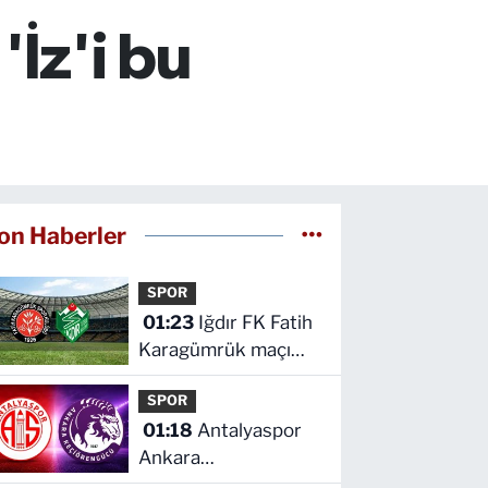
'İz'i bu
on Haberler
SPOR
01:23
Iğdır FK Fatih
Karagümrük maçı
hangi kanalda saat
SPOR
kaçta
01:18
Antalyaspor
Ankara
Keçiörengücü maçı