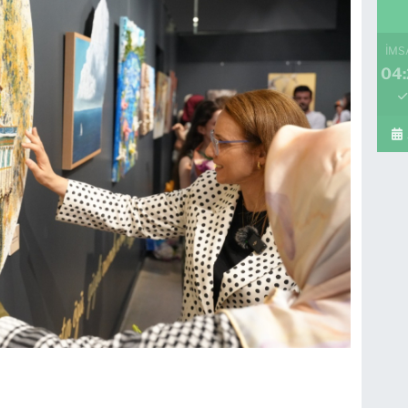
İMS
04: