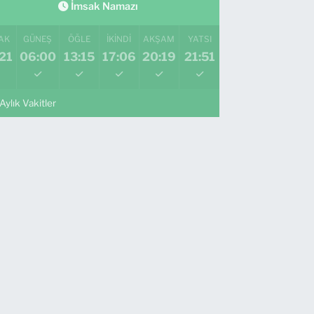
İmsak Namazı
AK
GÜNEŞ
ÖĞLE
İKINDI
AKŞAM
YATSI
21
06:00
13:15
17:06
20:19
21:51
Aylık Vakitler