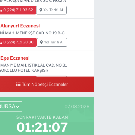
MALPAŞA MAH. DİLEK SOK. NO:2 A
0 (224) 711 93 62
Yol Tarifi Al
Alanyurt Eczanesi
Nİ MAH. MENEKŞE CAD. NO:19 B-C
0 (224) 719 20 30
Yol Tarifi Al
Ege Eczanesi
MANİYE MAH. İSTİKLAL CAD. NO:31
SOKOLLU HOTEL KARŞISI)
0 (224) 712 33 73
Yol Tarifi Al
Tüm Nöbetçi Eczaneler
BURSA
07.08.2026
SONRAKI VAKTE KALAN
01:21:06