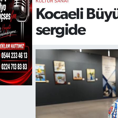
KÜLTÜR SANAT
Kocaeli Büyü
TEKNOLOJİ
CANLI DİNLE
sergide
RESMİ İLANLAR
Gencsesfm Canlı Dinle