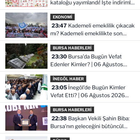
kataloğu yayımlandı! İşte indirimli
ürünler ve fiyatları
EKONOMİ
23:47
Kademeli emeklilik çıkacak
mı? Kademeli emeklilikte son
durum ne!
BURSA HABERLERİ
23:30
Bursa’da Bugün Vefat
Edenler Kimler? | 06 Ağustos
2026 Perşembe
İNEGÖL HABER
23:05
İnegöl'de Bugün Kimler
Vefat Etti? | 06 Ağustos 2026
Perşembe
BURSA HABERLERİ
22:38
Başkan Vekili Şahin Biba:
Bursa'nın geleceğini bütüncül
anlayışla planlıyoruz