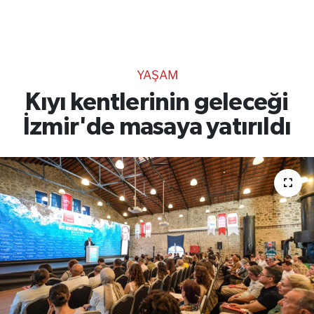
TEKNOLOJİ
CANLI DİNLE
YAŞAM
RESMİ İLANLAR
Kıyı kentlerinin geleceği
İzmir'de masaya yatırıldı
Gencsesfm Canlı Dinle