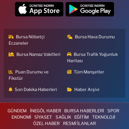
Bursa Nöbetçi
Bursa Hava Durumu
Eczaneler
Bursa Namaz Vakitleri
Bursa Trafik Yoğunluk
Haritası
Puan Durumu ve
Tüm Manşetler
Fikstür
Son Dakika Haberleri
Haber Arşivi
GÜNDEM
İNEGÖL HABER
BURSA HABERLERİ
SPOR
EKONOMİ
SİYASET
SAĞLIK
EĞİTİM
TEKNOLOJİ
ÖZEL HABER
RESMİ İLANLAR