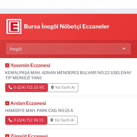
Bursa İnegöl Nöbetçi Eczaneler
Yasemin Eczanesi
KEMALPAŞA MAH. ADNAN MENDERES BULVARI NO:22 1(SELENAY
TIP MERKEZİ YANI)
0 (224) 715 20 95
Yol Tarifi Al
Arslan Eczanesi
HAMİDİYE MAH. PARK CAD. NO:15 A
0 (224) 712 36 15
Yol Tarifi Al
Zümrüt Eczanesi