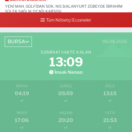
YENİ MAH. GÜLFİDAN SOK. NO:3(ALANYURT ZÜBEYDE İBRAHİM
SÜLEK SAĞLIK OCAĞI KARŞISI)
Tüm Nöbetçi Eczaneler
0 (531) 239 44 04
Yol Tarifi Al
BURSA
06.08.2026
SONRAKI VAKTE KALAN
13:08
İmsak Namazı
İMSAK
GÜNEŞ
ÖĞLE
04:19
05:59
13:15
İKINDI
AKŞAM
YATSI
17:06
20:20
21:53