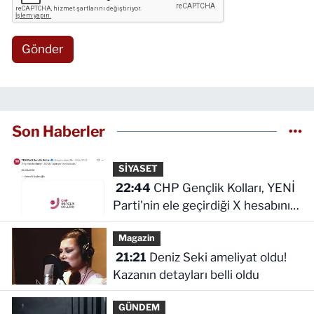
Gönder
Son Haberler
SİYASET
22:44
CHP Gençlik Kolları, YENİ
Parti'nin ele geçirdiği X hesabını
geri aldı!
Magazin
21:21
Deniz Seki ameliyat oldu!
Kazanın detayları belli oldu
GÜNDEM