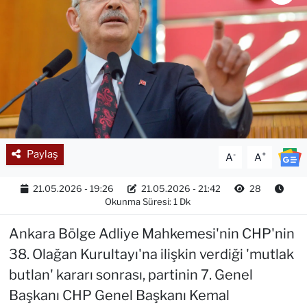
Paylaş
-
+
A
A
21.05.2026 - 19:26
21.05.2026 - 21:42
28
Okunma Süresi: 1 Dk
Ankara Bölge Adliye Mahkemesi'nin CHP'nin
38. Olağan Kurultayı'na ilişkin verdiği 'mutlak
butlan' kararı sonrası, partinin 7. Genel
Başkanı CHP Genel Başkanı Kemal