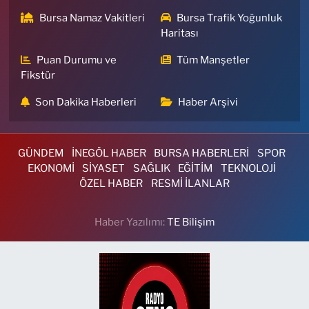
Bursa Namaz Vakitleri
Bursa Trafik Yoğunluk
Haritası
Puan Durumu ve
Tüm Manşetler
Fikstür
Son Dakika Haberleri
Haber Arşivi
GÜNDEM
İNEGÖL HABER
BURSA HABERLERİ
SPOR
EKONOMİ
SİYASET
SAĞLIK
EĞİTİM
TEKNOLOJİ
ÖZEL HABER
RESMİ İLANLAR
Haber Yazılımı:
TE Bilişim