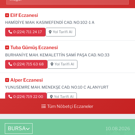
Elif Eczanesi
HAMİDİYE MAH. KASIMEFENDİ CAD. NO:102-1 A
0 (224) 711 24 17
Yol Tarifi Al
Tuba Gümüş Eczanesi
BURHANİYE MAH. KEMALETTİN SAMİ PAŞA CAD. NO:33
0 (224) 715 63 68
Yol Tarifi Al
Alper Eczanesi
YUNUSEMRE MAH. MENEKŞE CAD. NO:10 C ALANYURT
0 (224) 719 22 00
Yol Tarifi Al
Tüm Nöbetçi Eczaneler
BURSA
10.08.2026