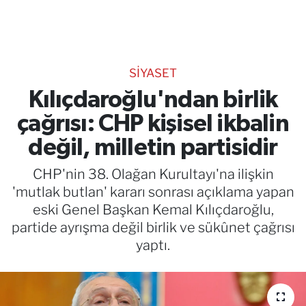
TEKNOLOJİ
CANLI DİNLE
SİYASET
RESMİ İLANLAR
Kılıçdaroğlu'ndan birlik
çağrısı: CHP kişisel ikbalin
Gencsesfm Canlı Dinle
değil, milletin partisidir
CHP'nin 38. Olağan Kurultayı'na ilişkin
'mutlak butlan' kararı sonrası açıklama yapan
eski Genel Başkan Kemal Kılıçdaroğlu,
partide ayrışma değil birlik ve sükûnet çağrısı
yaptı.