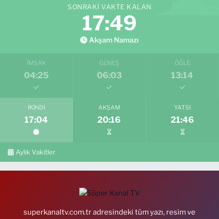
SONRAKI VAKTE KALAN
17:47
Akşam Namazı
İMSAK
GÜNEŞ
ÖĞLE
04:25
06:03
13:14
İKINDI
AKŞAM
YATSI
17:04
20:16
21:46
Aylık Vakitler
superkanaltv.com.tr adresindeki tüm yazı, resim ve