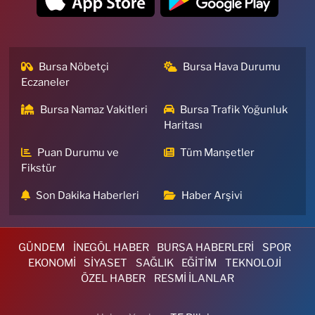
Bursa Nöbetçi
Bursa Hava Durumu
Eczaneler
Bursa Namaz Vakitleri
Bursa Trafik Yoğunluk
Haritası
Puan Durumu ve
Tüm Manşetler
Fikstür
Son Dakika Haberleri
Haber Arşivi
GÜNDEM
İNEGÖL HABER
BURSA HABERLERİ
SPOR
EKONOMİ
SİYASET
SAĞLIK
EĞİTİM
TEKNOLOJİ
ÖZEL HABER
RESMİ İLANLAR