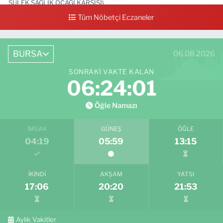
SÜLEK SAĞLIK OCAĞI KARŞISI)
Tüm Nöbetçi Eczaneler
0 (531) 239 44 04
Yol Tarifi Al
BURSA
06.08.2026
SONRAKI VAKTE KALAN
06:23:59
Öğle Namazı
İMSAK
GÜNEŞ
ÖĞLE
04:19
05:59
13:15
İKINDI
AKŞAM
YATSI
17:06
20:20
21:53
Aylık Vakitler