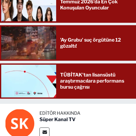
Temmuz 2026’da En Çok
Konuşulan Oyuncular
'Ay Grubu' suç örgütüne 12
gözaltı!
TÜBİTAK'tan lisansüstü
araştırmacılara performans
bursu çağrısı
EDITÖR HAKKINDA
Süper Kanal TV