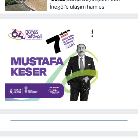
İnegöl'e ulaşım hamlesi