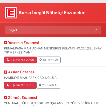
Bursa İnegöl Nöbetçi Eczaneler
Yasemin Eczanesi
KEMALPAŞA MAH. ADNAN MENDERES BULVARI NO:22 1(SELENAY
TIP MERKEZİ YANI)
0 (224) 715 20 95
Yol Tarifi Al
Arslan Eczanesi
HAMİDİYE MAH. PARK CAD. NO:15 A
0 (224) 712 36 15
Yol Tarifi Al
Zümrüt Eczanesi
YENİ MAH. GÜLFİDAN SOK. NO:3(ALANYURT ZÜBEYDE İBRAHİM