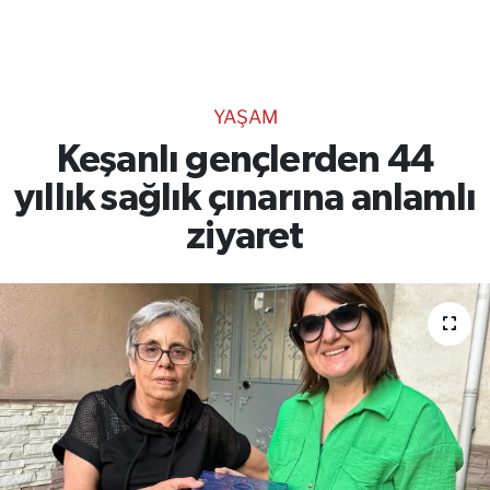
TEKNOLOJİ
CANLI DİNLE
YAŞAM
RESMİ İLANLAR
Keşanlı gençlerden 44
yıllık sağlık çınarına anlamlı
Gencsesfm Canlı Dinle
ziyaret