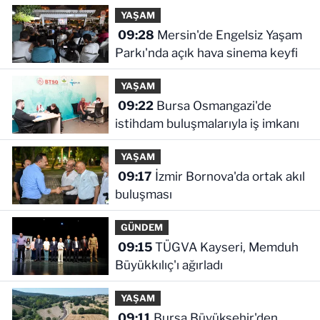
YAŞAM
09:28
Mersin'de Engelsiz Yaşam
Parkı'nda açık hava sinema keyfi
YAŞAM
09:22
Bursa Osmangazi'de
istihdam buluşmalarıyla iş imkanı
YAŞAM
09:17
İzmir Bornova'da ortak akıl
buluşması
GÜNDEM
09:15
TÜGVA Kayseri, Memduh
Büyükkılıç'ı ağırladı
YAŞAM
09:11
Bursa Büyükşehir'den