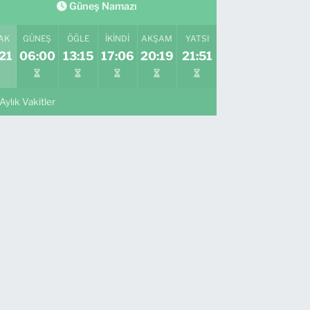
Güneş Namazı
AK
GÜNEŞ
ÖĞLE
İKINDI
AKŞAM
YATSI
21
06:00
13:15
17:06
20:19
21:51
Aylık Vakitler