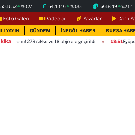
55,1652
64,4046
6618.49
%
0.27
%
0.35
%
2.12
Foto Galeri
Videolar
Yazarlar
Canlı Y
LI YAYIN
GÜNDEM
İNEGÖL HABER
BURSA HAB
kika
73 sikke ve 18 obje ele geçirildi
18:51
Eyüpsultan Meydanı 