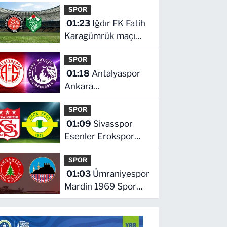
SPOR
01:23
Iğdır FK Fatih
Karagümrük maçı
hangi kanalda saat
SPOR
kaçta
01:18
Antalyaspor
Ankara
Keçiörengücü maçı
SPOR
hangi kanalda saat
01:09
Sivasspor
kaçta
Esenler Erokspor
maçı hangi kanalda
SPOR
saat kaçta
01:03
Ümraniyespor
Mardin 1969 Spor
maçı hangi kanalda
saat kaçta!