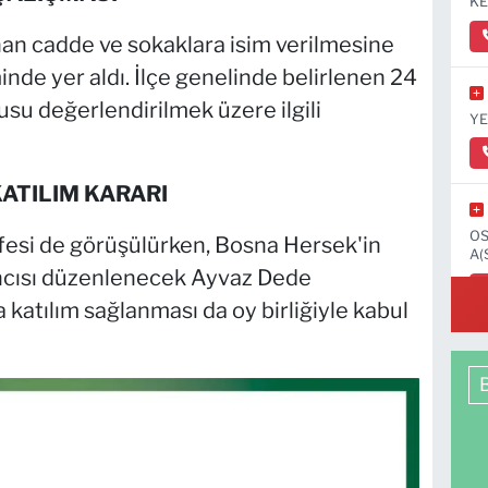
KE
unan cadde ve sokaklara isim verilmesine
inde yer aldı. İlçe genelinde belirlenen 24
usu değerlendirilmek üzere ilgili
YE
ATILIM KARARI
OS
ifesi de görüşülürken, Bosna Hersek'in
A(
'ncısı düzenlenecek Ayvaz Dede
 katılım sağlanması da oy birliğiyle kabul