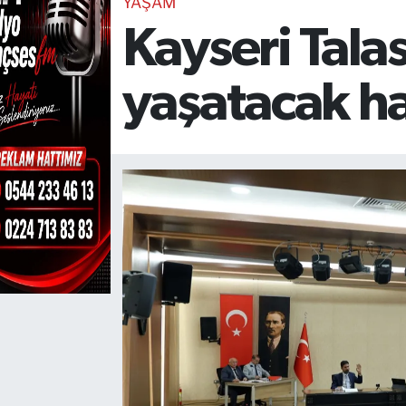
YAŞAM
Kayseri Tala
TEKNOLOJİ
CANLI DİNLE
yaşatacak h
RESMİ İLANLAR
Gencsesfm Canlı Dinle