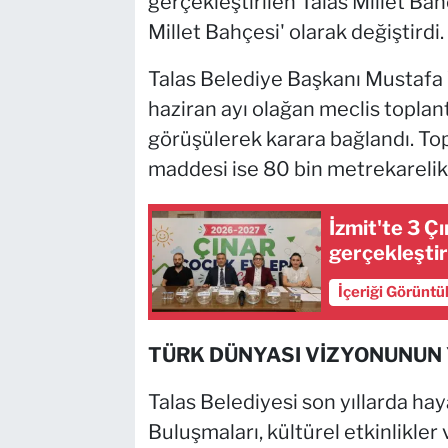
gerçekleştirilen Talas Millet Bahç
Millet Bahçesi' olarak değiştirdi.
Talas Belediye Başkanı Mustafa 
haziran ayı olağan meclis topl
görüşülerek karara bağlandı. To
maddesi ise 80 bin metrekarelik 
İzmit'te 3 Ç
gerçekleştir
İçeriği Görüntü
TÜRK DÜNYASI VİZYONUNUN
Talas Belediyesi son yıllarda hay
Buluşmaları, kültürel etkinlikler