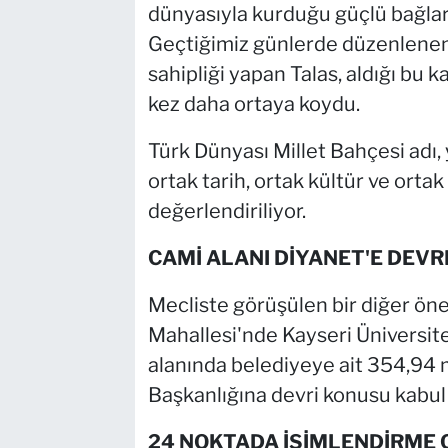
dünyasıyla kurduğu güçlü bağları
Geçtiğimiz günlerde düzenlenen U
sahipliği yapan Talas, aldığı bu 
kez daha ortaya koydu.
Türk Dünyası Millet Bahçesi adı,
ortak tarih, ortak kültür ve orta
değerlendiriliyor.
CAMİ ALANI DİYANET'E DEV
Mecliste görüşülen bir diğer ö
Mahallesi'nde Kayseri Üniversi
alanında belediyeye ait 354,94 
Başkanlığına devri konusu kabul 
24 NOKTADA İSİMLENDİRME 