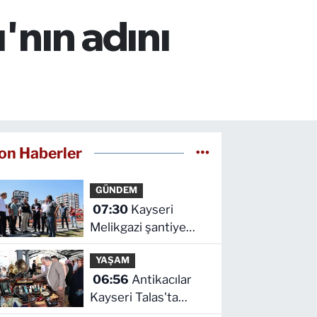
'nın adını
on Haberler
GÜNDEM
07:30
Kayseri
Melikgazi şantiye
alanına döndü
YAŞAM
06:56
Antikacılar
Kayseri Talas'ta
buluşuyor