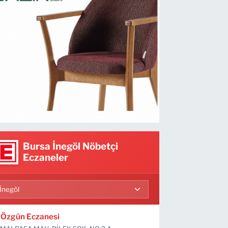
Bursa İnegöl Nöbetçi
Eczaneler
Özgün Eczanesi