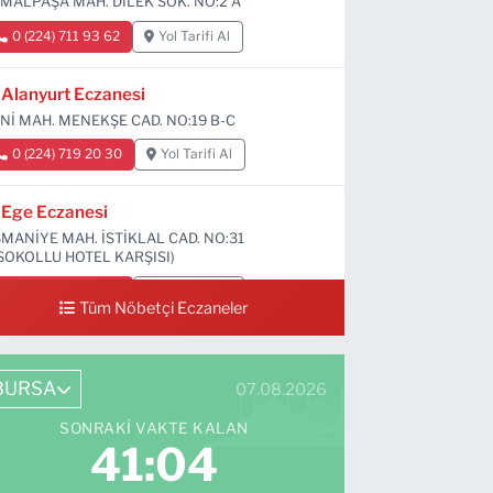
MALPAŞA MAH. DİLEK SOK. NO:2 A
0 (224) 711 93 62
Yol Tarifi Al
Alanyurt Eczanesi
Nİ MAH. MENEKŞE CAD. NO:19 B-C
0 (224) 719 20 30
Yol Tarifi Al
Ege Eczanesi
MANİYE MAH. İSTİKLAL CAD. NO:31
SOKOLLU HOTEL KARŞISI)
0 (224) 712 33 73
Yol Tarifi Al
Tüm Nöbetçi Eczaneler
BURSA
07.08.2026
SONRAKI VAKTE KALAN
41:03