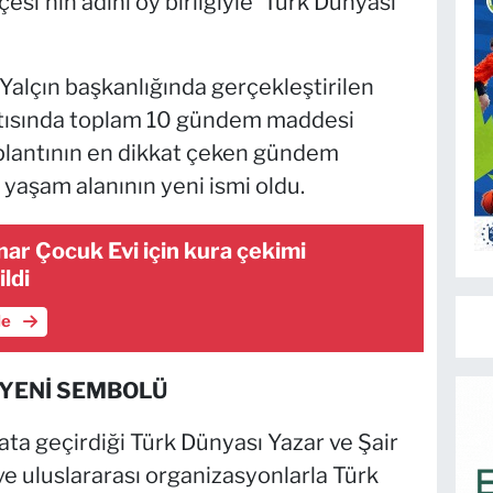
esi'nin adını oy birliğiyle 'Türk Dünyası
Yalçın başkanlığında gerçekleştirilen
antısında toplam 10 gündem maddesi
plantının en dikkat çeken gündem
yaşam alanının yeni ismi oldu.
ınar Çocuk Evi için kura çekimi
ildi
le
 YENİ SEMBOLÜ
ata geçirdiği Türk Dünyası Yazar ve Şair
 ve uluslararası organizasyonlarla Türk