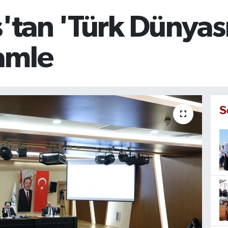
s'tan 'Türk Dünyası
amle
S