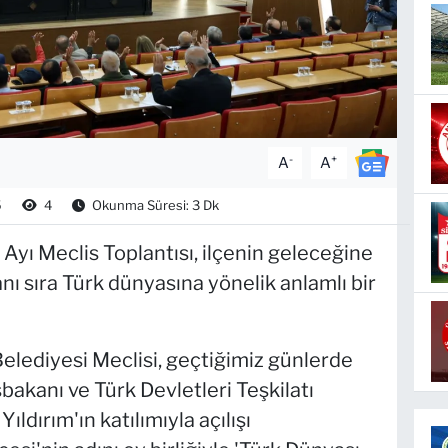
-
+
A
A
5
4
Okunma Süresi: 3 Dk
Ayı Meclis Toplantısı, ilçenin geleceğine
nı sıra Türk dünyasına yönelik anlamlı bir
elediyesi Meclisi, geçtiğimiz günlerde
akanı ve Türk Devletleri Teşkilatı
ıldırım'ın katılımıyla açılışı