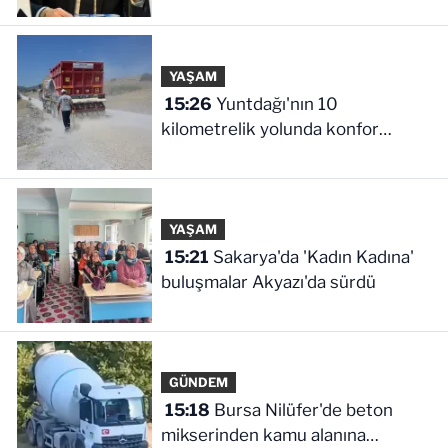
kalktı, veli devlet okuluna yöneldi
YAŞAM
15:26
Yuntdağı'nın 10
kilometrelik yolunda konfor
çalışması
YAŞAM
15:21
Sakarya'da 'Kadın Kadına'
buluşmalar Akyazı'da sürdü
GÜNDEM
15:18
Bursa Nilüfer'de beton
mikserinden kamu alanına