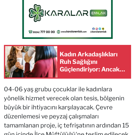
Kadın Arkadaşlıkları
Ruh Sağlığını
Güçlendiriyor: Ancak
Her İlişki Destekleyici
Değil
04-06 yaş grubu çocuklar ile kadınlara
yönelik hizmet verecek olan tesis, bölgenin
büyük bir ihtiyacını karşılayacak. Çevre
düzenlemesi ve peyzaj çalışmaları
tamamlanan proje, iç tefrişatının ardından 15
gün içinde İlçe Müftülüğü'ne teslim edilecek.