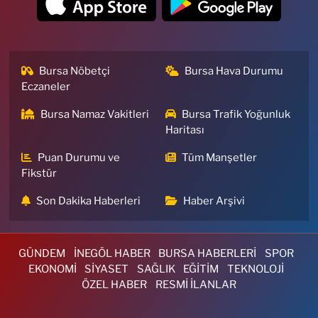
Bursa Nöbetçi
Bursa Hava Durumu
Eczaneler
Bursa Namaz Vakitleri
Bursa Trafik Yoğunluk
Haritası
Puan Durumu ve
Tüm Manşetler
Fikstür
Son Dakika Haberleri
Haber Arşivi
GÜNDEM
İNEGÖL HABER
BURSA HABERLERİ
SPOR
EKONOMİ
SİYASET
SAĞLIK
EĞİTİM
TEKNOLOJİ
ÖZEL HABER
RESMİ İLANLAR