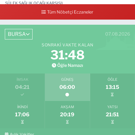
SÜLEK SAĞLIK OCAĞI KARŞISI)
Tüm Nöbetçi Eczaneler
0 (531) 239 44 04
Yol Tarifi Al
BURSA
07.08.2026
SONRAKI VAKTE KALAN
31:46
Öğle Namazı
İMSAK
GÜNEŞ
ÖĞLE
04:21
06:00
13:15
İKINDI
AKŞAM
YATSI
17:06
20:19
21:51
Aylık Vakitler