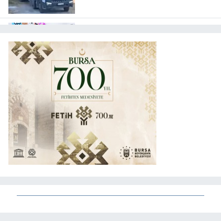
döküme 150 bin TL ceza
15:13
Batman Sason'da emzirme
farkındalığı
Kültür sanat
15:09
Depremde hasar
görmüştü... Malatya Arkeoloji
Müzesi yenilendi