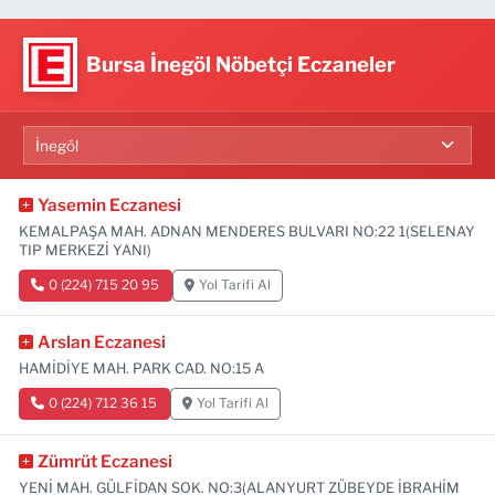
Bursa İnegöl Nöbetçi Eczaneler
Yasemin Eczanesi
KEMALPAŞA MAH. ADNAN MENDERES BULVARI NO:22 1(SELENAY
TIP MERKEZİ YANI)
0 (224) 715 20 95
Yol Tarifi Al
Arslan Eczanesi
HAMİDİYE MAH. PARK CAD. NO:15 A
0 (224) 712 36 15
Yol Tarifi Al
Zümrüt Eczanesi
YENİ MAH. GÜLFİDAN SOK. NO:3(ALANYURT ZÜBEYDE İBRAHİM