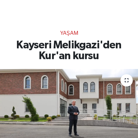
TEKNOLOJİ
CANLI DİNLE
YAŞAM
RESMİ İLANLAR
Kayseri Melikgazi'den
Kur'an kursu
Gencsesfm Canlı Dinle