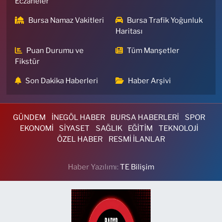
Eczaneler
Bursa Namaz Vakitleri
Bursa Trafik Yoğunluk
Haritası
Puan Durumu ve
Tüm Manşetler
Fikstür
Son Dakika Haberleri
Haber Arşivi
GÜNDEM
İNEGÖL HABER
BURSA HABERLERİ
SPOR
EKONOMİ
SİYASET
SAĞLIK
EĞİTİM
TEKNOLOJİ
ÖZEL HABER
RESMİ İLANLAR
Haber Yazılımı:
TE Bilişim