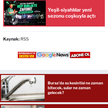
Yeşil-siyahlılar yeni
sezonu coşkuyla açtı
Kaynak:
RSS
Bursa'da su kesintisi ne zaman
bitecek, sular ne zaman
gelecek?