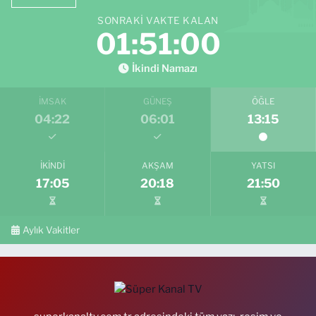
SONRAKI VAKTE KALAN
01:50:59
İkindi Namazı
İMSAK
GÜNEŞ
ÖĞLE
04:22
06:01
13:15
İKINDI
AKŞAM
YATSI
17:05
20:18
21:50
Aylık Vakitler