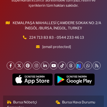
superkanaltv.com.tr adresindeki tüm yazı, resim ve
içeriklerin tüm hakları saklıdır.
KEMALPAŞA MAHALLESİ ÇAMDERE SOKAK NO: 2/A
İNEGÖL /BURSA, İNEGOL, TURKEY
224 713 83 83 - 0544 233 46 13
[email protected]
Bursa Nöbetçi
Bursa Hava Durumu