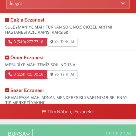
Çağla Eczanesi
SÜLEYMANİYE MAH. FURKAN SOK. NO:5 C(ÖZEL ARİTMİ
HASTANESİ ACİL KAPISI KARŞISI)
0 (540) 277 77 16
Yol Tarifi Al
Ömer Eczanesi
MESUDİYE MAH. TEMİZ SOK. NO:13 A
0 (224) 715 00 16
Yol Tarifi Al
Sezer Eczanesi
KEMALPAŞA MAH. ADNAN MENDERES BULVARI NO:18(SELENAY
TIP MERKEZİ YAKINI)
Tüm Nöbetçi Eczaneler
0 (224) 711 64 49
Yol Tarifi Al
BURSA
08.08.2026