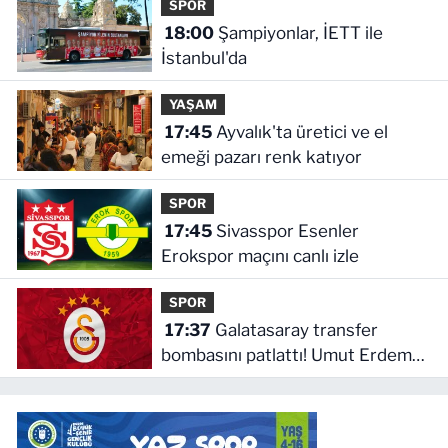
SPOR
18:00
Şampiyonlar, İETT ile
İstanbul'da
YAŞAM
17:45
Ayvalık'ta üretici ve el
emeği pazarı renk katıyor
SPOR
17:45
Sivasspor Esenler
Erokspor maçını canlı izle
SPOR
17:37
Galatasaray transfer
bombasını patlattı! Umut Erdem
imzayı attı