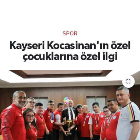
TEKNOLOJİ
CANLI DİNLE
SPOR
RESMİ İLANLAR
Kayseri Kocasinan'ın özel
çocuklarına özel ilgi
Gencsesfm Canlı Dinle