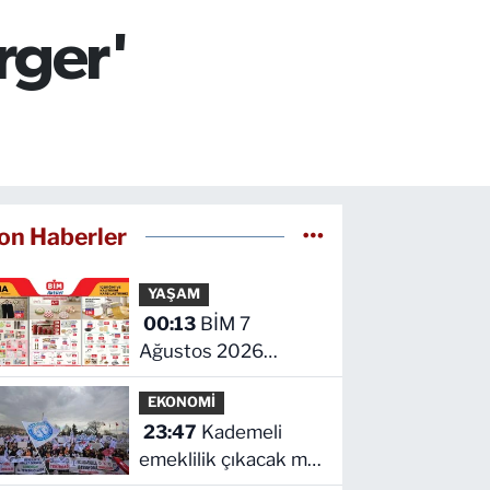
rger'
on Haberler
YAŞAM
00:13
BİM 7
Ağustos 2026
kataloğu yayımlandı!
EKONOMİ
İşte indirimli ürünler
23:47
Kademeli
ve fiyatları
emeklilik çıkacak mı?
Kademeli emeklilikte