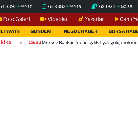
54,8397
63,9882
6249.61
%
0.17
%
0.16
%
0.85
Foto Galeri
Videolar
Yazarlar
Canlı Y
LI YAYIN
GÜNDEM
İNEGÖL HABER
BURSA HAB
kika
18:32
Merkez Bankası'ndan aylık fiyat gelişmelerini yayımladı