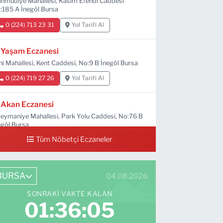
hmudiye Mahallesi, Kasım Efendi Caddesi
:185 A İnegöl Bursa
0 (224) 713 23 31
Yol Tarifi Al
Yaşam Eczanesi
ni Mahallesi, Kent Caddesi, No:9 B İnegöl Bursa
0 (224) 719 27 26
Yol Tarifi Al
Akan Eczanesi
leymaniye Mahallesi, Park Yolu Caddesi, No:76 B
egöl Bursa
Tüm Nöbetçi Eczaneler
0 (224) 713 66 64
Yol Tarifi Al
BURSA
04.08.2026
SONRAKI VAKTE KALAN
01:36:04