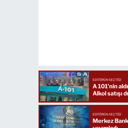
EDITÖRÜN SEÇTIĞI
A 101'nin al
Alkol satışı 
EDITÖRÜN SEÇTIĞI
Merkez Bankas
yayımladı