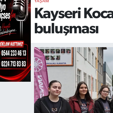
YAŞAM
Kayseri Koc
TEKNOLOJİ
CANLI DİNLE
buluşması
RESMİ İLANLAR
Gencsesfm Canlı Dinle