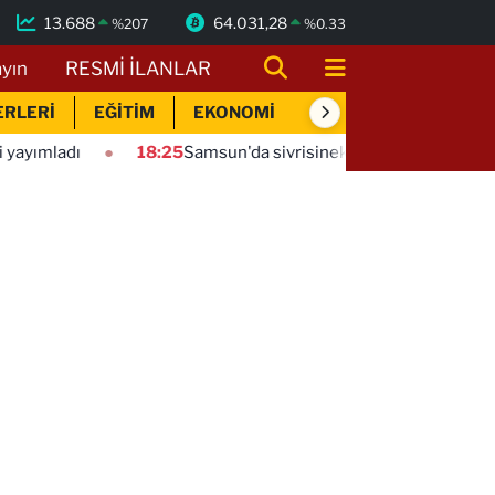
13.688
64.031,28
%
207
%
0.33
ayın
RESMİ İLANLAR
ERLERİ
EĞİTİM
EKONOMİ
SİYASET
SPOR
18:25
Samsun'da sivrisineklere karşı etkin mücadele