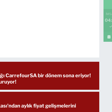
İMS
04:
dığı CarrefourSA bir dönem sona eriyor!
duruyor!
ı'ndan aylık fiyat gelişmelerini