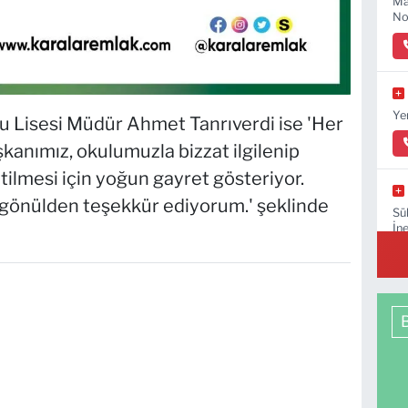
Ma
No
Ye
Lisesi Müdür Ahmet Tanrıverdi ise 'Her
anımız, okulumuzla bizzat ilgilenip
tilmesi için yoğun gayret gösteriyor.
gönülden teşekkür ediyorum.' şeklinde
Sü
İn