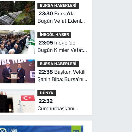
BURSA HABERLERİ
son durum ne!
23:30
Bursa’da
Bugün Vefat Edenler
Kimler? | 06 Ağustos
İNEGÖL HABER
2026 Perşembe
23:05
İnegöl'de
Bugün Kimler Vefat
Etti? | 06 Ağustos
BURSA HABERLERİ
2026 Perşembe
22:38
Başkan Vekili
Şahin Biba: Bursa'nın
geleceğini bütüncül
DÜNYA
anlayışla planlıyoruz
22:32
Cumhurbaşkanı
Erdoğan, Suudi
Arabistan yolcusu