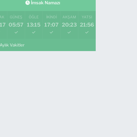
İmsak Namazı
AK
GÜNEŞ
ÖĞLE
İKINDI
AKŞAM
YATSI
17
05:57
13:15
17:07
20:23
21:56
Aylık Vakitler