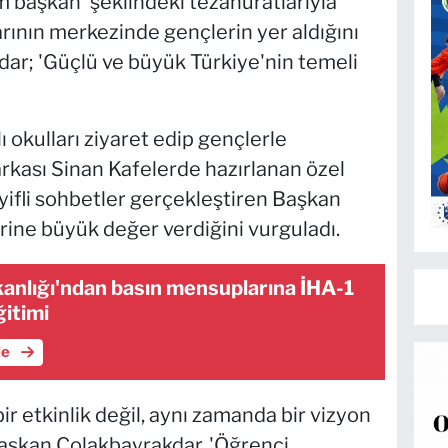
 başkan' şeklindeki tezahüratlarıyla
larının merkezinde gençlerin yer aldığını
r; 'Güçlü ve büyük Türkiye'nin temeli
okulları ziyaret edip gençlerle
arkası Sinan Kafelerde hazırlanan özel
yifli sohbetler gerçekleştiren Başkan
erine büyük değer verdiğini vurguladı.
kanlığı'ndan basın mensuplarına İHA-1
ğitimi
le
r etkinlik değil, aynı zamanda bir vizyon
aşkan Çolakbayrakdar, 'Öğrenci