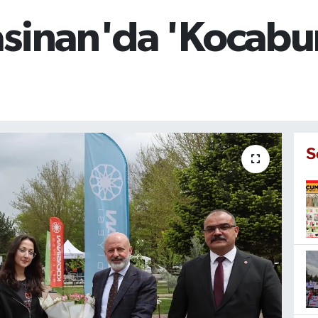
asinan'da 'Kocabu
S