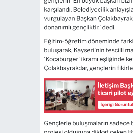
gençlerin 'En büyük başkan bizim
karşılandı. Belediyecilik anlayış
vurgulayan Başkan Çolakbayrakda
donanımlı gençliktir.' dedi.
Eğitim-öğretim döneminde farklı 
buluşarak, Kayseri'nin tescilli m
'Kocaburger' ikramı eşliğinde ke
Çolakbayrakdar, gençlerin fikirl
İletişim Baş
ticari pilot e
İçeriği Görüntü
Gençlerle buluşmaların sadece bi
projesi olduğuna dikkat çeken B