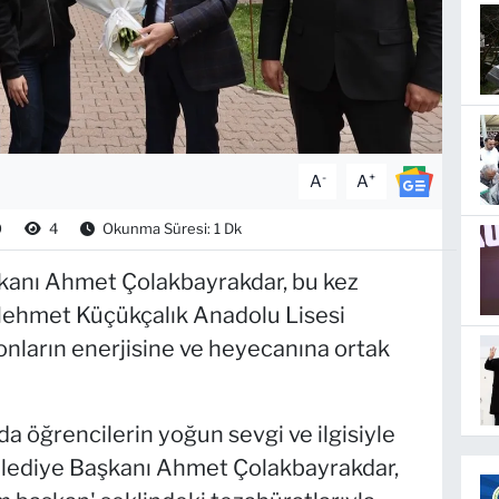
-
+
A
A
0
4
Okunma Süresi: 1 Dk
kanı Ahmet Çolakbayrakdar, bu kez
ehmet Küçükçalık Anadolu Lisesi
 onların enerjisine ve heyecanına ortak
a öğrencilerin yoğun sevgi ve ilgisiyle
elediye Başkanı Ahmet Çolakbayrakdar,