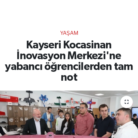
TEKNOLOJİ
CANLI DİNLE
YAŞAM
RESMİ İLANLAR
Kayseri Kocasinan
İnovasyon Merkezi'ne
Gencsesfm Canlı Dinle
yabancı öğrencilerden tam
not