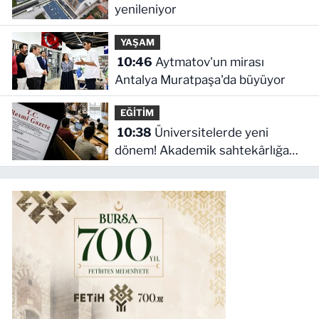
yenileniyor
YAŞAM
10:46
Aytmatov'un mirası
Antalya Muratpaşa'da büyüyor
EĞİTİM
10:38
Üniversitelerde yeni
dönem! Akademik sahtekârlığa
hapis, öğrencilere dönüş yolu