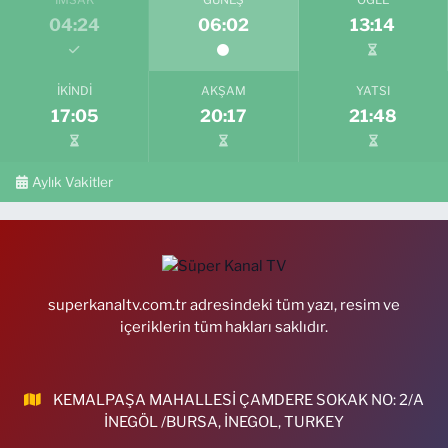
İMSAK
GÜNEŞ
ÖĞLE
04:24
06:02
13:14
İKINDI
AKŞAM
YATSI
17:05
20:17
21:48
Aylık Vakitler
superkanaltv.com.tr adresindeki tüm yazı, resim ve
içeriklerin tüm hakları saklıdır.
KEMALPAŞA MAHALLESİ ÇAMDERE SOKAK NO: 2/A
İNEGÖL /BURSA, İNEGOL, TURKEY