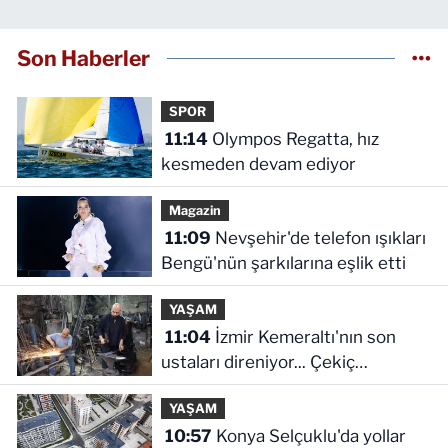
Son Haberler
SPOR
11:14
Olympos Regatta, hız
kesmeden devam ediyor
Magazin
11:09
Nevşehir'de telefon ışıkları
Bengü'nün şarkılarına eşlik etti
YAŞAM
11:04
İzmir Kemeraltı'nın son
ustaları direniyor... Çekiç
sesleriyle yaşayan miras
YAŞAM
10:57
Konya Selçuklu'da yollar