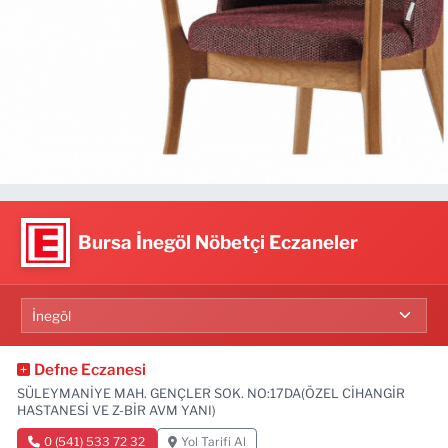
Bursa İnegöl Nöbetçi Eczaneler
Defne Eczanesi
SÜLEYMANİYE MAH. GENÇLER SOK. NO:17DA(ÖZEL CİHANGİR
HASTANESİ VE Z-BİR AVM YANI)
0 (541) 533 72 32
Yol Tarifi Al