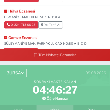
Hülya Eczanesi
OSMANİYE MAH. DERE SOK. NO:31 A
0 (224) 713 66 25
Yol Tarifi Al
Gamze Eczanesi
SÜLEYMANİYE MAH. PARK YOLU CAD. NO:80 A-B-C-D
0 (224) 713 01 91
Yol Tarifi Al
Tüm Nöbetçi Eczaneler
BURSA
09.08.2026
SONRAKI VAKTE KALAN
04:46:26
Öğle Namazı